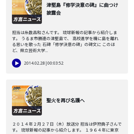
津堅島『修学決意の碑』に曲つけ
披露会
担当は糸数昌和さんです。 琉球新報の記事から紹介しま
す。 うるま市勝連の津堅島で、 高校進学を機に島を離れ
る思いを歌った 石碑「修学決意の碑」の碑文に このほ
ど、県立芸術大学...
2014.02.28
|
00:03:52
聖火を再び名護へ
２０１４年２月２７日（木）放送分 担当は伊狩典子さんで
す。 琉球新報の記事から紹介します。 １９６４年に東京