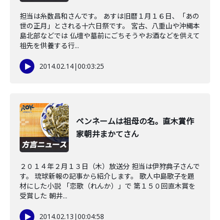
担当は糸数昌和さんです。 あすは旧暦１月１６日、「あの
世の正月」とされる十六日祭です。 宮古、八重山や沖縄本
島北部などでは 仏壇や墓前にごちそうやお酒などを供えて
祖先を供養する行...
2014.02.14
|
00:03:25
ペンネームは祖母の名。直木賞作
家朝井まかてさん
２０１４年２月１３日（木）放送分 担当は伊狩典子さんで
す。 琉球新報の記事から紹介します。 歌人中島歌子を題
材にした小説 「恋歌（れんか）」で 第１５０回直木賞を
受賞した 朝井...
2014.02.13
|
00:04:58