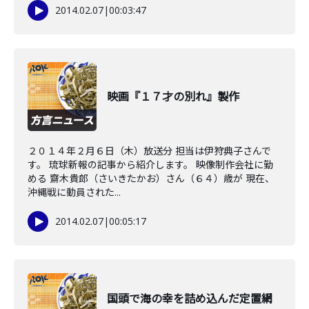
2014.02.07
|
00:03:47
映画『１７才の別れ』製作
２０１４年２月６日（木）放送分 担当は伊狩典子さんで
す。 琉球新報の記事から紹介します。 映像制作会社に勤
める 齋木貴郎（さいきたかお）さん（６４）歳が 現在、
沖縄戦に動員された...
2014.02.07
|
00:05:17
国頭で海の幸を詰め込んだ定置網