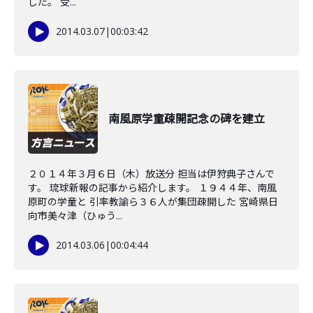
した。 受...
2014.03.07
|
00:03:42
南風原学童疎開記念の碑を建立
２０１４年３月６日（木）放送分 担当は伊狩典子さんで
す。 琉球新報の記事から紹介します。 １９４４年、南風
原町の学童と 引率教諭ら３６人が集団疎開した 宮崎県日
向市美々津（ひゅう...
2014.03.06
|
00:04:44