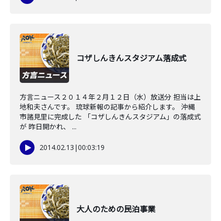
コザしんきんスタジアム落成式
方言ニュース２０１４年２月１２日（水）放送分 担当は上
地和夫さんです。 琉球新報の記事から紹介します。 沖縄
市諸見里に完成した 「コザしんきんスタジアム」の落成式
が 昨日開かれ、 ...
2014.02.13
|
00:03:19
大人のための民泊事業