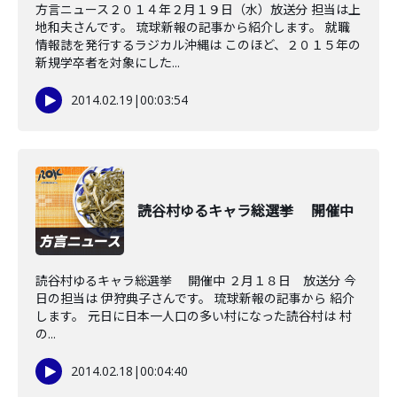
方言ニュース２０１４年２月１９日（水）放送分 担当は上
地和夫さんです。 琉球新報の記事から紹介します。 就職
情報誌を発行するラジカル沖縄は このほど、２０１５年の
新規学卒者を対象にした...
2014.02.19
|
00:03:54
読谷村ゆるキャラ総選挙 開催中
読谷村ゆるキャラ総選挙 開催中 ２月１８日 放送分 今
日の担当は 伊狩典子さんです。 琉球新報の記事から 紹介
します。 元日に日本一人口の多い村になった読谷村は 村
の...
2014.02.18
|
00:04:40