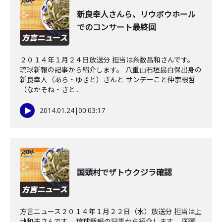
新良幸人さんら、リウボウホール
でのコンサート最終回
２０１４年１月２４日放送分 担当は糸数昌和さんです。
琉球新報の記事から紹介します。 八重山石垣島白保出身の
新良幸人（あら・ゆきと）さんと サンデーこと仲宗根哲
（なかそね・さと...
2014.01.24
|
00:03:17
国頭村でザトウクジラ確認
方言ニュース２０１４年１月２２日（水）放送分 担当は上
地和夫さんです。 琉球新報の記事から紹介します。 国頭