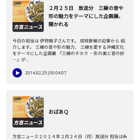
２月２５日 放送分 三線の音や
形の魅力をテーマにした企画展、
開かれる
今日の担当は 伊狩典子さんです。 琉球新報の記事から 紹
介します。 三線の音や形の魅力、 三線を愛する沖縄文化
をテーマにした企画展 『三線のチカラ ―形の美と音の妙
―』が...
2014.02.25
|
00:04:07
おばあＱ
方言ニュース２０１４年２月２４日（月）放送分 担当は糸