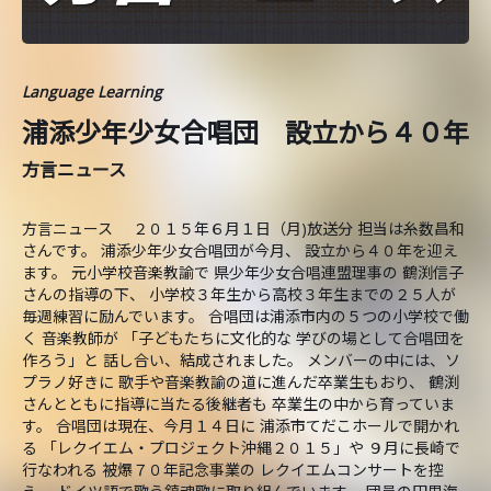
Language Learning
浦添少年少女合唱団 設立から４０年
方言ニュース
方言ニュース ２０１５年６月１日（月)放送分 担当は糸数昌和
さんです。 浦添少年少女合唱団が今月、 設立から４０年を迎え
ます。 元小学校音楽教諭で 県少年少女合唱連盟理事の 鶴渕信子
さんの指導の下、 小学校３年生から高校３年生までの２５人が
毎週練習に励んでいます。 合唱団は浦添市内の５つの小学校で働
く 音楽教師が 「子どもたちに文化的な 学びの場として合唱団を
作ろう」と 話し合い、結成されました。 メンバーの中には、ソ
プラノ好きに 歌手や音楽教諭の道に進んだ卒業生もおり、 鶴渕
さんとともに指導に当たる後継者も 卒業生の中から育っていま
す。 合唱団は現在、今月１４日に 浦添市てだこホールで開かれ
る 「レクイエム・プロジェクト沖縄２０１５」や ９月に長崎で
行なわれる 被爆７０年記念事業の レクイエムコンサートを控