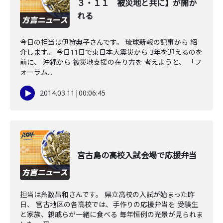
３・１１ 被災地と共に】が開か
れる
今日の担当は伊狩典子さんです。 琉球新報の記事から 紹
介します。 今日11日で東日本大震災から 3年を迎えるのを
前に、 沖縄から 被災地支援の在り方を 考えようと、 「フ
ォーラム...
2014.03.11
|
00:06:45
宮古島の高校入試会場で応援弁当
担当は糸数昌和さんです。 県立高校の入試が始まった昨
日、 宮古地区の各高校では、手作りの応援弁当を 受験生
と家族、親戚らが一緒に食べる 毎年恒例の光景が見られま