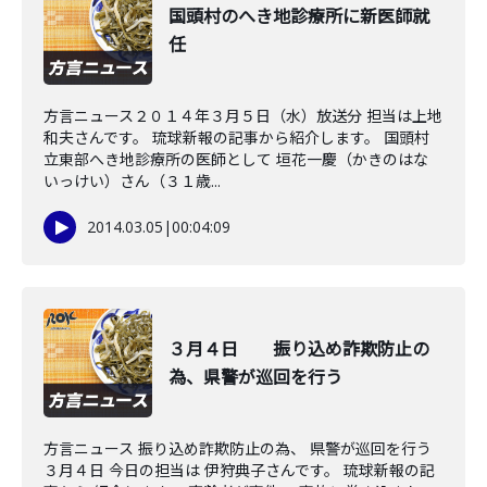
国頭村のへき地診療所に新医師就
任
方言ニュース２０１４年３月５日（水）放送分 担当は上地
和夫さんです。 琉球新報の記事から紹介します。 国頭村
立東部へき地診療所の医師として 垣花一慶（かきのはな
いっけい）さん（３１歳...
2014.03.05
|
00:04:09
３月４日 振り込め詐欺防止の
為、県警が巡回を行う
方言ニュース 振り込め詐欺防止の為、 県警が巡回を行う
３月４日 今日の担当は 伊狩典子さんです。 琉球新報の記