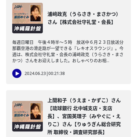
浦﨑政克（うらさき・まさかつ）
さん【株式会社守礼堂・会長】
毎週日曜日 午後４時半～５時 放送中６月２３日放送分
那覇空港の滑走路が一望できる『レキオスラウンジ』。今
週は、株式会社守礼堂・会長の浦﨑政克（うらさき・まさ
かつ）さんをお迎えしました。おしゃべりのお相...
2024.06.23
|
00:21:38
上間和子（うえま・かずこ）さん
【琉球銀行 北中城支店・支店
長】、宮国英理子（みやぐに・え
りこ）さん【りゅうぎん総合研究
所 取締役・調査研究部長】