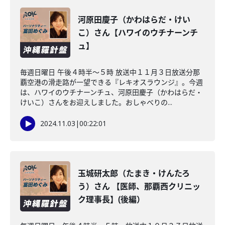
河原田慶子（かわはらだ・けい
こ）さん【ハワイのウチナーンチ
ュ】
毎週日曜日 午後４時半～５時 放送中１１月３日放送分那
覇空港の滑走路が一望できる『レキオスラウンジ』。今週
は、ハワイのウチナーンチュ、河原田慶子（かわはらだ・
けいこ）さんをお迎えしました。おしゃべりの...
2024.11.03
|
00:22:01
玉城研太郎（たまき・けんたろ
う）さん 【医師、那覇西クリニッ
ク理事長】(後編）