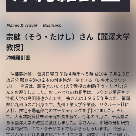
Places & Travel
Business
宗健（そう・たけし）さん【麗澤大学
教授】
沖縄羅針盤
「沖縄羅針盤」 毎週日曜日 午後４時半～５時 放送中 ７月２３日
放送分 那覇空港の２本の滑走路が一望できる『レキオスラウン
ジ』。 今週は、麗澤(れいたく)大学教授の宗健(そう・たけし)さ
んをお迎えしました。おしゃべりのお相手は、ラウンジ常連客で
沖縄大学の島田勝也さんです。 宗さんは１９６５年生まれ、福岡
県北九州市のご出身です。九州工業大学卒業後、リクルート社に
入社、住宅不動産部門のマーケティングを手掛けました。そし
て、大東建託賃貸未来研究所長を経て、今年の４月に、千葉県に
ある麗澤大学の教授に就任しました。宗さんは、市場の分析研究
の専門家で、ITストラテジストでもいらっしゃいます。 今日は、
宗さんが手がける自治体ごとの「幸福度」調査についてお伺いし