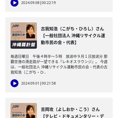
2024.09.08
|
00:22:19
古我知浩（こがち・ひろし）さん
【一般社団法人 沖縄リサイクル運
動市民の会・代表】
毎週日曜日 午後４時半～５時 放送中９月１日放送分 那
覇空港の滑走路が一望できる『レキオスラウンジ』。 今週
は、一般社団法人 沖縄リサイクル運動市民の会・代表の古
我知浩（こがち・ひ...
2024.09.01
|
00:21:58
吉岡攻（よしおか・こう）さん
【テレビ・ドキュメンタリー・デ