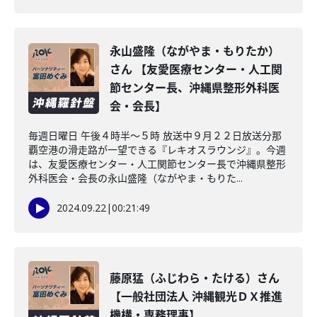
永山盛隆（ながやま・もりたか）
さん 【友愛医療センター・人工関
節センター長、沖縄県整形外科医
会・会長】
毎週日曜日 午後４時半～５時 放送中９月２２日放送分那
覇空港の滑走路が一望できる『レキオスラウンジ』。今週
は、友愛医療センター・人工関節センター長で沖縄県整形
外科医会・会長の永山盛隆（ながやま・もりた...
2024.09.22
|
00:21:49
藤原猛（ふじわら・たける）さん
【一般社団法人 沖縄観光ＤＸ推進
機構・専務理事】