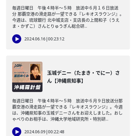
毎週日曜日 午後４時半～５時 放送中６月１６日放送
分 那覇空港の滑走路が一望できる『レキオスラウンジ』。
今週は、琉球銀行 北中城支店・支店長の上間和子（うえ
ま・かずこ）さんとりゅうぎん総合研...
2024.06.16
|
00:23:12
玉城デニー（たまき・でにー）さ
ん【沖縄県知事】
毎週日曜日 午後４時半～５時 放送中６月９日放送分那
覇空港の滑走路が一望できる『レキオスラウンジ』。今週
は、沖縄県知事の玉城デニーさんをお迎えしました。おし
ゃべりのお相手は、沖縄大学地域研究所・特別研...
2024.06.09
|
00:22:48