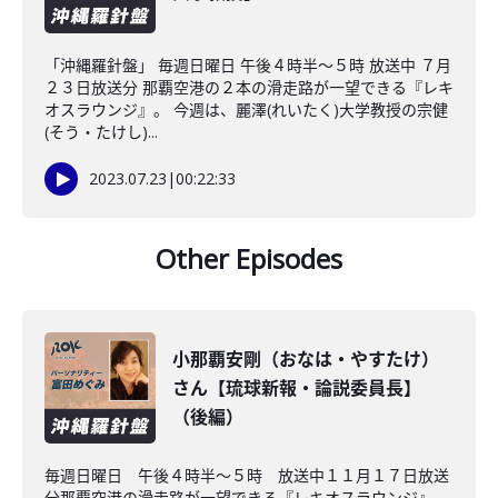
「沖縄羅針盤」 毎週日曜日 午後４時半～５時 放送中 ７月
２３日放送分 那覇空港の２本の滑走路が一望できる『レキ
オスラウンジ』。 今週は、麗澤(れいたく)大学教授の宗健
(そう・たけし)...
2023.07.23
|
00:22:33
Other Episodes
小那覇安剛（おなは・やすたけ）
さん【琉球新報・論説委員長】
（後編）
毎週日曜日 午後４時半～５時 放送中１１月１７日放送
分那覇空港の滑走路が一望できる『レキオスラウンジ』。