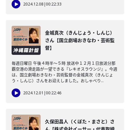
2024.12.08
|
00:22:33
金城真次（きんじょう・しんじ）
さん【国立劇場おきなわ・芸術監
督】
毎週日曜日 午後４時半～５時 放送中１２月１日放送分那
覇空港の滑走路が一望できる『レキオスラウンジ』。今週
は、国立劇場おきなわ・芸術監督の金城真次（きんじょ
う・しんじ）さんをお迎えしました。おしゃべり...
2024.12.01
|
00:22:46
久保田昌人（くぼた・まさと）さ
ん【株式会社イーサー・代表取締