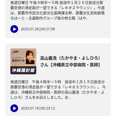
毎週日曜日 午後４時半～５時 放送中１月２６日放送分那
覇空港の滑走路が一望できる『レキオスラウンジ』。今週
は、那覇市市民文化部文化振興課主幹、那覇文化芸術劇場
なはーと・企画制作グループ長の林立騎（はや...
2025.01.26
|
00:21:58
高山義浩（たかやま・よしひろ）
さん【沖縄県立中部病院・医師】
毎週日曜日 午後４時半～５時 放送中１月１９日放送分
那覇空港の滑走路が一望できる『レキオスラウンジ』。 今
週は、沖縄県立中部病院・医師の高山義浩（たかやま・よ
しひろ）さんをお迎えしました。お...
2025.01.19
|
00:23:12