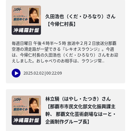
久田浩也（くだ・ひろなり）さん
【今帰仁村長】
毎週日曜日 午後４時半～５時 放送中２月２日放送分那覇
空港の滑走路が一望できる『レキオスラウンジ』。今週
は、今帰仁村長の久田浩也（くだ・ひろなり）さんをお迎
えしました。おしゃべりのお相手は、ラウンジ常...
2025.02.02
|
00:22:09
林立騎（はやし・たつき）さん
【那覇市市民文化部文化振興課主
幹、 那覇文化芸術劇場なはーと・
企画制作グループ長】