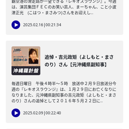
覇空港の滑走路が一望できる『レキオスラウンジ』。今週
は、演芸集団ＦＥＣのお笑い芸人、まーちゃん、こと小波
津正光 (こはつ・まさみつ)さんをお迎えし...
2025.02.16
|
00:21:34
追悼・吉元政矩（よしもと・まさ
のり）さん【元沖縄県副知事】
毎週日曜日 午後４時半～５時 放送中２月９日放送分今
週の『レキオスラウンジ』は、１月２９日にお亡くなりに
なりました、元沖縄県副知事の吉元政矩（よしもと・まさ
のり）さんの追悼として２０１６年５月２２日に...
2025.02.09
|
00:22:40