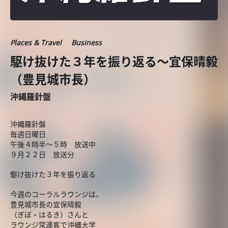
Places & Travel
Business
駆け抜けた３年を振り返る～宜保晴毅
（豊見城市長）
沖縄羅針盤
沖縄羅針盤
毎週日曜日
午後４時半～５時 放送中
９月２２日 放送分
駆け抜けた３年を振り返る
今週のコーラルラウンジは、
豊見城市長の宜保晴毅
（ぎぼ・はるき）さんと
ラウンジ常連客で沖縄大学