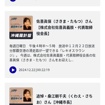
佐喜眞保（さきま・たもつ）さん
【株式会社佐喜眞義肢・代表取締
役会長】
毎週日曜日 午後４時半～５時 放送中１２月２２日放送
分那覇空港の滑走路が一望できる『レキオスラウン
ジ』。 今週は、株式会社佐喜眞義肢・代表取締役会長の佐
喜眞保（さきま・たもつ）さんをお迎えし...
2024.12.22
|
00:22:19
追悼・桑江朝千夫（くわえ・さち
お）さん【沖縄市長】