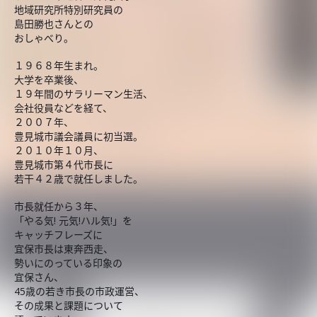
地域研究所特別研究員の
島田勝也さんとの
おしゃべり。
１９６８年生まれ。
大学を卒業後、
１９年間のサラリーマン生活、
会社役員などを経て、
２００７年、
豊見城市議会議員に初当選。
２０１０年１０月、
豊見城市第４代市長に
若干４２歳で就任しました。
市長就任から３年、
「やる気! 元気!ハル気!」を
キャッチフレーズに
宜保市長は東奔西走、
勢いにのっている印象の
宜保さん、
45歳の若き市長の市政運営、
その成果と課題について