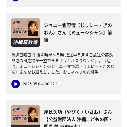
ジョニー宜野湾（じょにー・ぎの
わん）さん【ミュージシャン】前
編
毎週日曜日 午後４時半～５時 放送中５月４日放送分那覇
空港の滑走路が一望できる『レキオスラウンジ』。今週
は、ミュージシャンのジョニー宜野湾（じょにー・ぎのわ
ん）さんをお迎えしました。おしゃべりのお相手...
2025.05.04
|
00:22:11
屋比久功（やびく・いさお）さん
【公益財団法人 沖縄こどもの国・
園長 兼 専務理事】