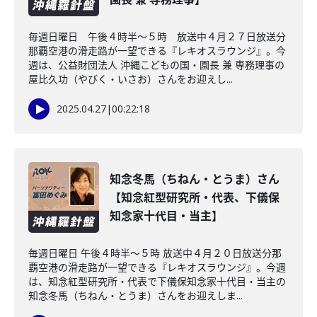
毎週日曜日 午後４時半～５時 放送中４月２７日放送分
那覇空港の滑走路が一望できる『レキオスラウンジ』。今
週は、公益財団法人 沖縄こどもの国・園長 兼 専務理事の
屋比久功（やびく・いさお）さんをお迎えし...
2025.04.27
|
00:22:18
知念冬馬（ちねん・とうま）さん
【知念紅型研究所・代表、下儀保
知念家十代目・当主】
毎週日曜日 午後４時半～５時 放送中４月２０日放送分那
覇空港の滑走路が一望できる『レキオスラウンジ』。今週
は、知念紅型研究所・代表で下儀保知念家十代目・当主の
知念冬馬（ちねん・とうま）さんをお迎えしま...