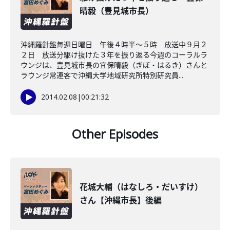
晴毅（豊見城市長）
沖縄羅針盤毎週日曜日 午後４時半～５時 放送中９月２
２日 放送分駆け抜けた３年を振り返る今週のコーラルラ
ウンジは、豊見城市長の宜保晴毅（ぎぼ・はるき）さんと
ラウンジ常連客で沖縄大学地域研究所特別研究員...
2014.02.08
|
00:21:32
Other Episodes
花城大輔（はなしろ・だいすけ）
さん【沖縄市長】後編