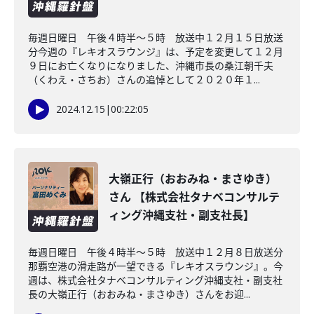
毎週日曜日 午後４時半～５時 放送中１２月１５日放送
分今週の『レキオスラウンジ』は、予定を変更して１２月
９日にお亡くなりになりました、沖縄市長の桑江朝千夫
（くわえ・さちお）さんの追悼として２０２０年１...
2024.12.15
|
00:22:05
大嶺正行（おおみね・まさゆき）
さん 【株式会社タナベコンサルテ
ィング沖縄支社・副支社長】
毎週日曜日 午後４時半～５時 放送中１２月８日放送分
那覇空港の滑走路が一望できる『レキオスラウンジ』。今
週は、株式会社タナベコンサルティング沖縄支社・副支社
長の大嶺正行（おおみね・まさゆき）さんをお迎...