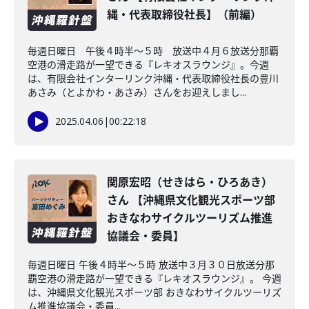
縄・代表取締役社長】（前編）
毎週日曜日 午後４時半～５時 放送中４月６放送分那覇
空港の滑走路が一望できる『レキオスラウンジ』。今週
は、有限会社インターリンク沖縄・代表取締役社長の豊川
あさみ（とよかわ・あさみ）さんをお迎えしまし...
2025.04.06
|
00:22:18
関原宏昭（せきはら・ひろあき）
さん 【沖縄県文化観光スポーツ部
おきなわサイクルツーリズム推進
協議会・委員】
毎週日曜日 午後４時半～５時 放送中３月３０日放送分那
覇空港の滑走路が一望できる『レキオスラウンジ』。 今週
は、沖縄県文化観光スポーツ部 おきなわサイクルツーリズ
ム推進協議会・委員...