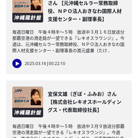
さん 【元沖縄セルラー常務取締
役、ＮＰＯ法人おきなわ国際人材
支援センター・副理事長】
毎週日曜日 午後４時半～５時 放送中３月１６日放送分
那覇空港の滑走路が一望できる『レキオスラウンジ』。今
週は、元沖縄セルラー常務取締役、ＮＰＯ法人おきなわ国
際人材支援センター・副理事長の嵩元盛兼（たけ...
2025.03.16
|
00:22:10
宜保文雄（ぎぼ・ふみお）さん
【株式会社レキオスホールディン
グス・代表取締役社長】
毎週日曜日 午後４時半～５時 放送中３月９放送分那覇
空港の滑走路が一望できる『レキオスラウンジ』。今週