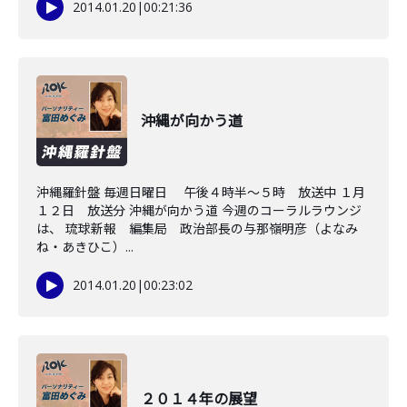
2014.01.20
|
00:21:36
沖縄が向かう道
沖縄羅針盤 毎週日曜日 午後４時半～５時 放送中 １月
１２日 放送分 沖縄が向かう道 今週のコーラルラウンジ
は、 琉球新報 編集局 政治部長の与那嶺明彦（よなみ
ね・あきひこ）...
2014.01.20
|
00:23:02
２０１４年の展望