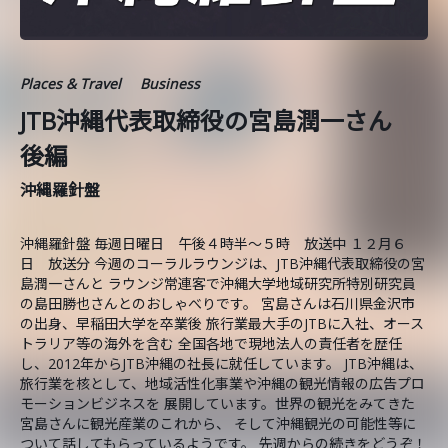
Places & Travel
Business
JTB沖縄代表取締役の宮島潤一さん
後編
沖縄羅針盤
沖縄羅針盤 毎週日曜日 午後４時半～５時 放送中 １２月６
日 放送分 今週のコーラルラウンジは、JTB沖縄代表取締役の宮
島潤一さんと ラウンジ常連客で沖縄大学地域研究所特別研究員
の島田勝也さんとのおしゃべりです。 宮島さんは石川県金沢市
の出身、早稲田大学を卒業後 旅行業最大手のJTBに入社、オース
トラリア等の海外を含む 全国各地で現地法人の責任者を歴任
し、2012年からJTB沖縄の社長に就任しています。 JTB沖縄は、
旅行業を核として、地域活性化事業や沖縄の観光情報の広告プロ
モーションビジネスを 展開しています。世界の観光をみてきた
宮島さんに観光産業のこれから、 そして沖縄観光の可能性等に
ついて話してもらっているようです。 先週からの続きをどうぞ！