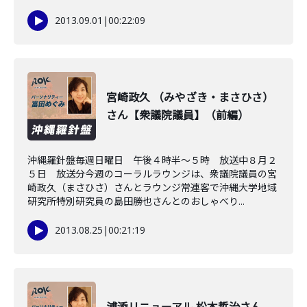
2013.09.01
|
00:22:09
宮崎政久 （みやざき・まさひさ）
さん【衆議院議員】（前編）
沖縄羅針盤毎週日曜日 午後４時半～５時 放送中８月２
５日 放送分今週のコーラルラウンジは、衆議院議員の宮
崎政久（まさひさ）さんとラウンジ常連客で沖縄大学地域
研究所特別研究員の島田勝也さんとのおしゃべり...
2013.08.25
|
00:21:19