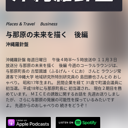
Places & Travel
Business
与那原の未来を描く 後編
沖縄羅針盤
沖縄羅針盤 毎週日曜日 午後４時半～５時放送中 １１月３日
放送分 与那原の未来を描く 後編 今週のコーラルラウンジは、
与那原町長の 古堅國雄（ふるげん・くにお） さんと ラウンジ常
連客で沖縄大学 地域研究所特別研究員の 島田勝也さんとの おし
ゃべり。 昭和17年生まれ。 民間企業を経て 31歳で町議会議員に
初当選。 平成18年に与那原町長に 初当選され、 現在２期目を務
めています。 ＭＩＣＥの誘致に関するお話を 先週お送りしまし
たが、 さらに与那原の発展の可能性を探っているみたいです
よ。 先週からのおしゃべりの 続きをどうぞ！