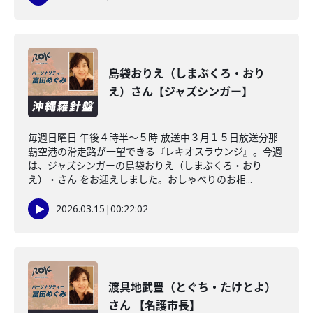
島袋おりえ（しまぶくろ・おり
え）さん【ジャズシンガー】
毎週日曜日 午後４時半～５時 放送中３月１５日放送分那
覇空港の滑走路が一望できる『レキオスラウンジ』。今週
は、ジャズシンガーの島袋おりえ（しまぶくろ・おり
え）・さん をお迎えしました。おしゃべりのお相...
2026.03.15
|
00:22:02
渡具地武豊（とぐち・たけとよ）
さん 【名護市長】