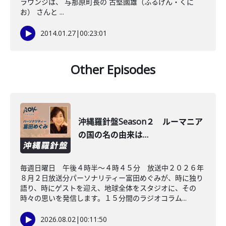
ラウンジは、 与那原町長の 古堅國雄（ふるげん・くに
お） さんと ...
2014.01.27
|
00:23:01
Other Episodes
沖縄羅針盤Season２ ルーマニア
の国の名の由来は…
毎週日曜日 午後４時半～４時４５分 放送中２０２６年
８月２日放送分パーソナリティー富田めぐみが、時に独り
語り、時にゲストを迎え、地球全体をスタジオに、その
時々の思いを発信します。１５分間のラジオコラム...
2026.08.02
|
00:11:50