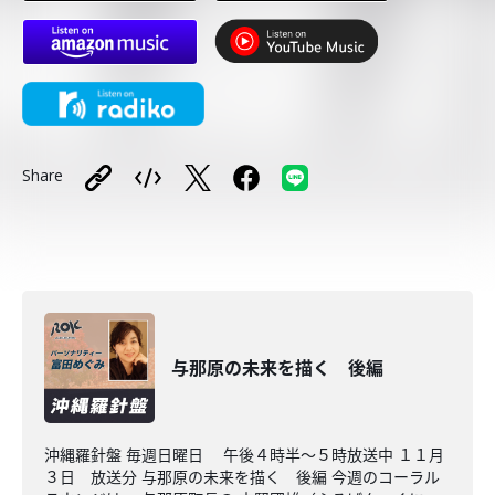
Share
与那原の未来を描く 後編
沖縄羅針盤 毎週日曜日 午後４時半～５時放送中 １１月
３日 放送分 与那原の未来を描く 後編 今週のコーラル