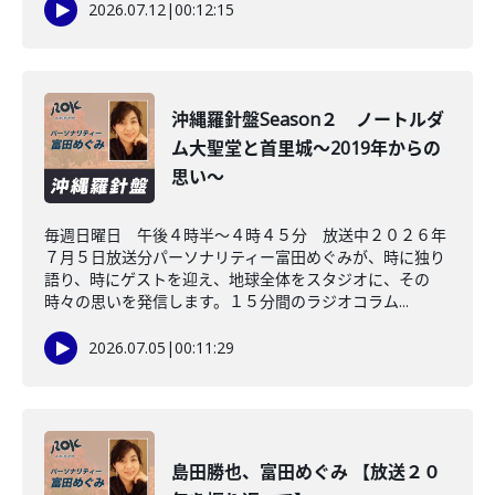
2026.07.12
|
00:12:15
沖縄羅針盤Season２ ノートルダ
ム大聖堂と首里城～2019年からの
思い～
毎週日曜日 午後４時半～４時４５分 放送中２０２６年
７月５日放送分パーソナリティー富田めぐみが、時に独り
語り、時にゲストを迎え、地球全体をスタジオに、その
時々の思いを発信します。１５分間のラジオコラム...
2026.07.05
|
00:11:29
島田勝也、富田めぐみ 【放送２０