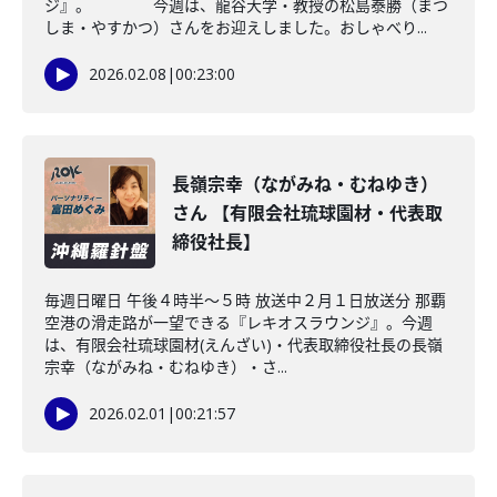
ジ』。 今週は、龍谷大学・教授の松島泰勝（まつ
しま・やすかつ）さんをお迎えしました。おしゃべり...
2026.02.08
|
00:23:00
長嶺宗幸（ながみね・むねゆき）
さん 【有限会社琉球園材・代表取
締役社長】
毎週日曜日 午後４時半～５時 放送中２月１日放送分 那覇
空港の滑走路が一望できる『レキオスラウンジ』。今週
は、有限会社琉球園材(えんざい)・代表取締役社長の長嶺
宗幸（ながみね・むねゆき）・さ...
2026.02.01
|
00:21:57