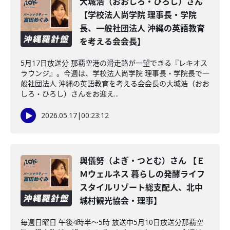
大城浩（おおしろ・ひろし）さん
【学校法人尚学院 理事長・学院
長、一般社団法人 沖縄の英語教育
を考える会会長】
5月17日放送分 那覇空港の滑走路が一望できる『レキオス
ラウンジ』。今週は、学校法人尚学院 理事長・学院長で一
般社団法人 沖縄の英語教育を考える会会長の大城浩（おお
しろ・ひろし）さんをお迎え...
2026.05.17
|
00:23:12
與儀努（よぎ・つとむ）さん 【Ｅ
Ｍウェルネス 暮らしの発酵ライフ
スタイルリゾート総支配人、北中
城村観光協会・理事】
毎週日曜日 午後4時半～5時 放送中5月10日放送分那覇空