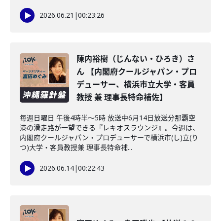
2026.06.21
|
00:23:26
陳内裕樹（じんない・ひろき）さ
ん 【内閣府クールジャパン・プロ
デューサー、横浜市立大学・客員
教授 兼 理事長特命補佐】
毎週日曜日 午後4時半～5時 放送中6月14日放送分那覇空
港の滑走路が一望できる『レキオスラウンジ』。今週は、
内閣府クールジャパン・プロデューサーで横浜市(し)立(り
つ)大学・客員教授兼 理事長特命補...
2026.06.14
|
00:22:43