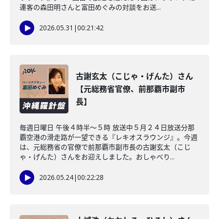
連客の森田明さんと富田めぐみの対談をお送...
2026.05.31
|
00:21:42
古謝玄太（こじゃ・げんた）さん
【元総務省官僚、前那覇市副市
長】
毎週日曜日 午後４時半～５時 放送中５月２４日放送分那
覇空港の滑走路が一望できる『レキオスラウンジ』。今週
は、元総務省の官僚で前那覇市副市長の古謝玄太（こじ
ゃ・げんた）さんをお迎えしました。おしゃべり...
2026.05.24
|
00:22:28