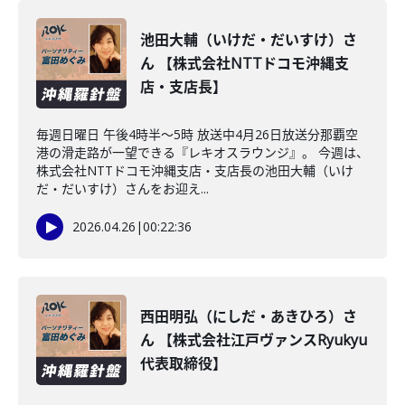
池田大輔（いけだ・だいすけ）さ
ん 【株式会社NTTドコモ沖縄支
店・支店長】
毎週日曜日 午後4時半～5時 放送中4月26日放送分那覇空
港の滑走路が一望できる『レキオスラウンジ』。 今週は、
株式会社NTTドコモ沖縄支店・支店長の池田大輔（いけ
だ・だいすけ）さんをお迎え...
2026.04.26
|
00:22:36
西田明弘（にしだ・あきひろ）さ
ん 【株式会社江戸ヴァンスRyukyu
代表取締役】