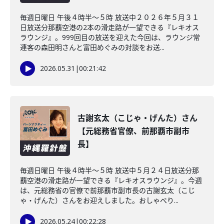
毎週日曜日 午後４時半～５時 放送中２０２６年５月３１
日放送分那覇空港の2本の滑走路が一望できる『レキオス
ラウンジ』。999回目の放送を迎えた今回は、ラウンジ常
連客の森田明さんと富田めぐみの対談をお送...
2026.05.31
|
00:21:42
古謝玄太（こじゃ・げんた）さん
【元総務省官僚、前那覇市副市
長】
毎週日曜日 午後４時半～５時 放送中５月２４日放送分那
覇空港の滑走路が一望できる『レキオスラウンジ』。今週
は、元総務省の官僚で前那覇市副市長の古謝玄太（こじ
ゃ・げんた）さんをお迎えしました。おしゃべり...
2026.05.24
|
00:22:28