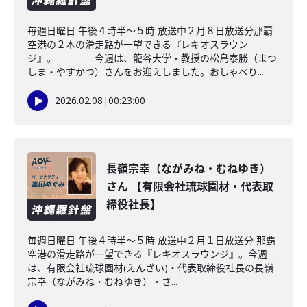
毎週日曜日 午後４時半～５時 放送中２月８日放送分那覇
空港の２本の滑走路が一望できる『レキオスラウン
ジ』。 今週は、龍谷大学・教授の松島泰勝（まつ
しま・やすかつ）さんをお迎えしました。おしゃべり...
2026.02.08
|
00:23:00
長嶺宗幸（ながみね・むねゆき）
さん 【有限会社琉球園材・代表取
締役社長】
毎週日曜日 午後４時半～５時 放送中２月１日放送分 那覇
空港の滑走路が一望できる『レキオスラウンジ』。今週
は、有限会社琉球園材(えんざい)・代表取締役社長の長嶺
宗幸（ながみね・むねゆき）・さ...