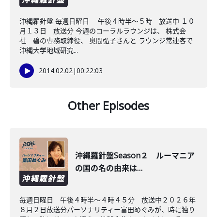
沖縄羅針盤 毎週日曜日 午後４時半～５時 放送中 １０
月１３日 放送分 今週のコーラルラウンジは、 株式会
社 碧の専務取締役、 奥間弘子さんと ラウンジ常連客で
沖縄大学地域研究...
2014.02.02
|
00:22:03
Other Episodes
沖縄羅針盤Season２ ルーマニア
の国の名の由来は…
毎週日曜日 午後４時半～４時４５分 放送中２０２６年
８月２日放送分パーソナリティー富田めぐみが、時に独り