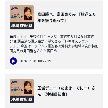
島田勝也、富田めぐみ 【放送２０
年を振り返って】
毎週日曜日 午後４時半～５時 放送中６月２８日放送
分 那覇空港の滑走路が一望できる『レキオスラウン
ジ』。 今週は、ラウンジ常連客で沖縄大学地域研究所特別
研究員の島田勝也さんと富田め...
2026.06.28
|
00:22:15
玉城デニー（たまき・でにー）さ
ん 【沖縄県知事】