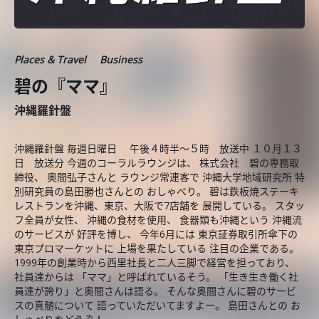
Places & Travel
Business
碧の『ママ』
沖縄羅針盤
沖縄羅針盤 毎週日曜日 午後４時半～５時 放送中 １０月１３
日 放送分 今週のコーラルラウンジは、 株式会社 碧の専務取
締役、 奥間弘子さんと ラウンジ常連客で 沖縄大学地域研究所 特
別研究員の島田勝也さんとの おしゃべり。 碧は鉄板焼ステーキ
レストランを沖縄、東京、大阪で7店舗を 展開している。 スタッ
フ全員が女性、 沖縄の食材を使用、 食器類も沖縄という 沖縄流
のサービスが 好評を博し、 今年6月には 東京証券取引所傘下の
東京プロマーケットに 上場を果たしている 注目の企業である。
1999年の創業時から西里社長と二人三脚で経営を担っており、
社員達からは 「ママ」と呼ばれているそう。 「生き生き働く社
員達が誇り」と奥間さんは語る。 そんな奥間さんに碧のサービ
スの真髄について 語っていただいてますよー。 島田さんとの お