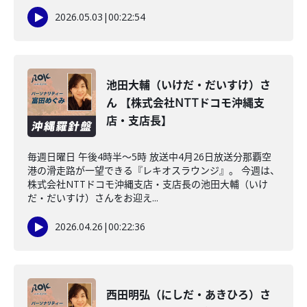
2026.05.03
|
00:22:54
池田大輔（いけだ・だいすけ）さ
ん 【株式会社NTTドコモ沖縄支
店・支店長】
毎週日曜日 午後4時半～5時 放送中4月26日放送分那覇空
港の滑走路が一望できる『レキオスラウンジ』。 今週は、
株式会社NTTドコモ沖縄支店・支店長の池田大輔（いけ
だ・だいすけ）さんをお迎え...
2026.04.26
|
00:22:36
西田明弘（にしだ・あきひろ）さ