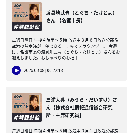
渡具地武豊（とぐち・たけとよ）
さん 【名護市長】
毎週日曜日 午後４時半～５時 放送中３月８日放送分那覇
空港の滑走路が一望できる『レキオスラウンジ』。 今週
は、名護市長の渡具知武豊（とぐち・たけとよ）さんをお
迎えしました。おしゃべりのお相手...
2026.03.08
|
00:22:18
三浦大典（みうら・だいすけ）さ
ん【株式会社情報通信総合研究
所・主席研究員】
毎週日曜日 午後４時半～５時 放送中３月１日放送分那覇