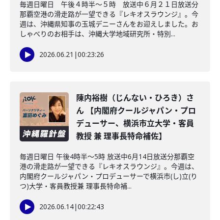
毎週日曜日 午後４時半～５時 放送中６月２１日放送分
那覇空港の滑走路が一望できる『レキオスラウンジ』。今
週は、沖縄県知事の玉城デニーさんをお迎えしました。お
しゃべりのお相手は、沖縄大学地域研究所・特別...
2026.06.21
|
00:23:26
陳内裕樹（じんない・ひろき）さ
ん 【内閣府クールジャパン・プロ
デューサー、横浜市立大学・客員
教授 兼 理事長特命補佐】
毎週日曜日 午後4時半～5時 放送中6月14日放送分那覇空
港の滑走路が一望できる『レキオスラウンジ』。今週は、
内閣府クールジャパン・プロデューサーで横浜市(し)立(り
つ)大学・客員教授兼 理事長特命補...
2026.06.14
|
00:22:43