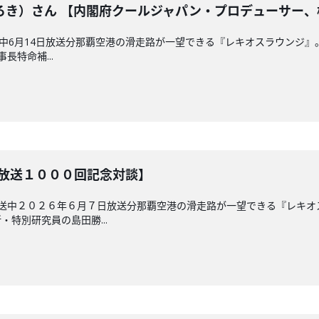
ろき）さん 【内閣府クールジャパン・プロデューサー、
放送中6月14日放送分那覇空港の滑走路が一望できる『レキオスラウンジ
長特命補...
【放送１０００回記念対談】
放送中２０２６年６月７日放送分那覇空港の滑走路が一望できる『レキ
特別研究員の島田勝...