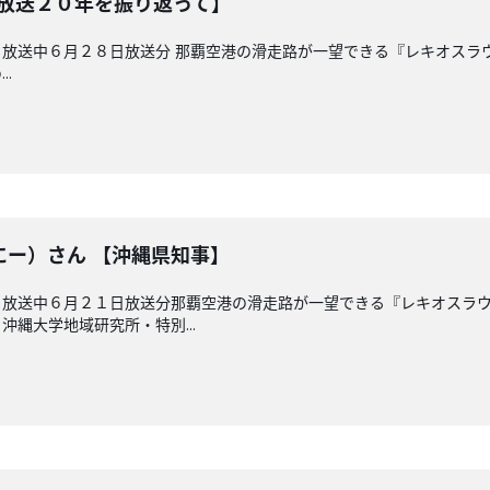
【放送２０年を振り返って】
放送中６月２８日放送分 那覇空港の滑走路が一望できる『レキオスラ
.
にー）さん 【沖縄県知事】
 放送中６月２１日放送分那覇空港の滑走路が一望できる『レキオスラ
縄大学地域研究所・特別...