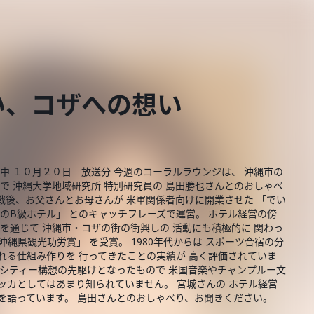
い、コザへの想い
中 １０月２０日 放送分 今週のコーラルラウンジは、 沖縄市の
で 沖縄大学地域研究所 特別研究員の 島田勝也さんとのおしゃべ
。 戦後、お父さんとお母さんが 米軍関係者向けに開業させた 「でい
のB級ホテル」 とのキャッチフレーズで運営。 ホテル経営の傍
を通じて 沖縄市・コザの街の街興しの 活動にも積極的に 関わっ
沖縄県観光功労賞」 を受賞。 1980年代からは スポーツ合宿の分
れる仕組み作りを 行ってきたことの実績が 高く評価されていま
ンシティー構想の先駆けとなったもので 米国音楽やチャンプルー文
ッカとしてはあまり知られていません。 宮城さんの ホテル経営
を語っています。 島田さんとのおしゃべり、お聞きください。