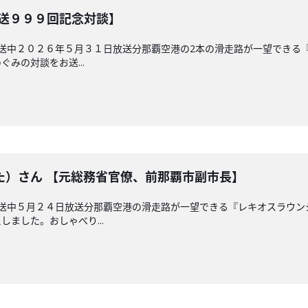
放送９９９回記念対談】
放送中２０２６年５月３１日放送分那覇空港の2本の滑走路が一望できる
みの対談をお送...
た）さん 【元総務省官僚、前那覇市副市長】
放送中５月２４日放送分那覇空港の滑走路が一望できる『レキオスラウ
ました。おしゃべり...