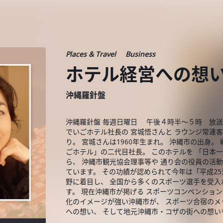
Places & Travel
Business
ホテル経営への想
沖縄羅針盤
沖縄羅針盤 毎週日曜日 午後４時半〜５時 放送
でいごホテル社長の 宮城悟さんと ラウンジ常連客
り。 宮城さんは1960年生まれ。 沖縄市の出身
ごホテル」の二代目社長。 このホテルを 「日本一
ら、 沖縄市観光協会理事等や 通り会の役員の活動
ています。 その功績が認められて今年は「平成25
野に着目し、 全国から多くのスポーツ選手を受入
す。 現在沖縄市が掲げる スポーツコンベンショ
化のイメージが強い沖縄市が、 スポーツ合宿のメ
への想い、 そして地元沖縄市・コザの街への想い