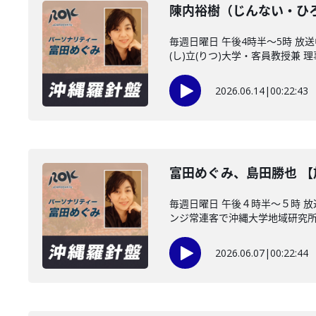
陳内裕樹（じんない・ひ
毎週日曜日 午後4時半～5時 
(し)立(りつ)大学・客員教授兼 理事
2026.06.14
|
00:22:43
富田めぐみ、島田勝也 
毎週日曜日 午後４時半～５時 
ンジ常連客で沖縄大学地域研究所・
2026.06.07
|
00:22:44