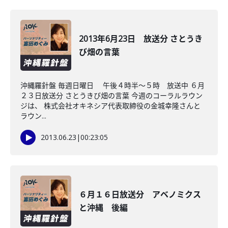
2013年6月23日 放送分 さとうき
び畑の言葉
沖縄羅針盤 毎週日曜日 午後４時半～５時 放送中 ６月
２３日放送分 さとうきび畑の言葉 今週のコーラルラウン
ジは、 株式会社オキネシア代表取締役の金城幸隆さんと
ラウン...
2013.06.23
|
00:23:05
６月１６日放送分 アベノミクス
と沖縄 後編