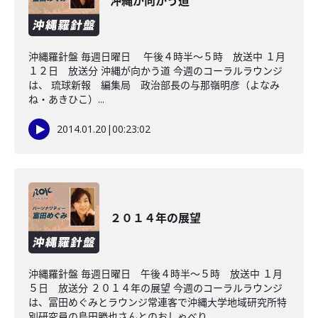
沖縄が向かう道
沖縄羅針盤 毎週日曜日 午後４時半～５時 放送中 １月
１２日 放送分 沖縄が向かう道 今週のコーラルラウンジ
は、 琉球新報 編集局 政治部長の与那嶺明彦（よなみ
ね・あきひこ）...
2014.01.20
|
00:23:02
２０１４年の展望
沖縄羅針盤 毎週日曜日 午後４時半〜５時 放送中 １月
５日 放送分 ２０１４年の展望 今週のコーラルラウンジ
は、冨田めぐみとラウンジ常連客で沖縄大学地域研究所特
別研究員の島田勝也さんとのおしゃべり...