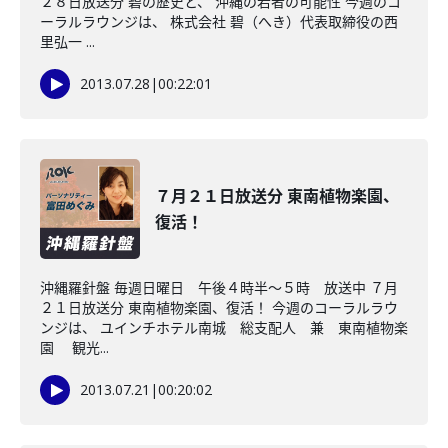
２８日放送分 碧の歴史と、 沖縄の若者の可能性 今週のコ
ーラルラウンジは、 株式会社 碧（へき）代表取締役の西
里弘一 ...
2013.07.28
|
00:22:01
７月２１日放送分 東南植物楽園、
復活！
沖縄羅針盤 毎週日曜日 午後４時半～５時 放送中 ７月
２１日放送分 東南植物楽園、復活！ 今週のコーラルラウ
ンジは、 ユインチホテル南城 総支配人 兼 東南植物楽
園 観光...
2013.07.21
|
00:20:02