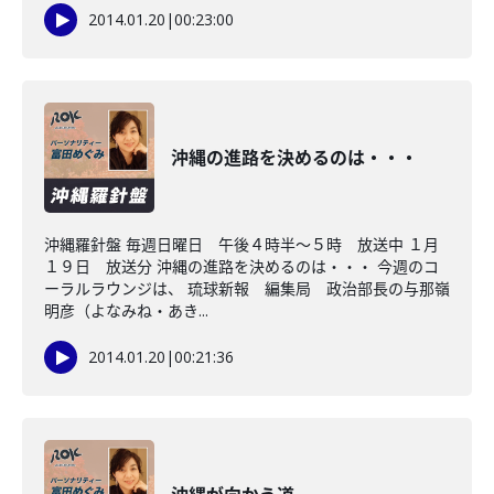
2014.01.20
|
00:23:00
沖縄の進路を決めるのは・・・
沖縄羅針盤 毎週日曜日 午後４時半～５時 放送中 １月
１９日 放送分 沖縄の進路を決めるのは・・・ 今週のコ
ーラルラウンジは、 琉球新報 編集局 政治部長の与那嶺
明彦（よなみね・あき...
2014.01.20
|
00:21:36