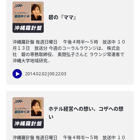
碧の『ママ』
沖縄羅針盤 毎週日曜日 午後４時半～５時 放送中 １０
月１３日 放送分 今週のコーラルラウンジは、 株式会
社 碧の専務取締役、 奥間弘子さんと ラウンジ常連客で
沖縄大学地域研究...
2014.02.02
|
00:22:03
ホテル経営への想い、コザへの想
い
沖縄羅針盤 毎週日曜日 午後４時半〜５時 放送中 １０