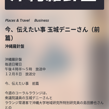
Places & Travel
Business
今、伝えたい事 玉城デニーさん（前
篇）
沖縄羅針盤
沖縄羅針盤
毎週日曜日
午後４時半～５時 放送中
１２月８日 放送分
今、伝えたい事 前篇
今週のコーラルラウンジは、
衆議院議員の玉城デニーさんと
ラウンジ常連客で沖縄大学地域研究所特別研究員の島田勝也さん
との