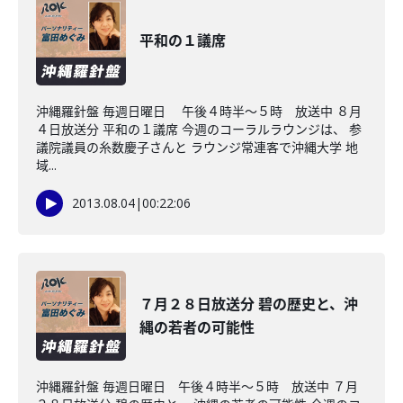
平和の１議席
沖縄羅針盤 毎週日曜日 午後４時半～５時 放送中 ８月
４日放送分 平和の１議席 今週のコーラルラウンジは、 参
議院議員の糸数慶子さんと ラウンジ常連客で沖縄大学 地
域...
2013.08.04
|
00:22:06
７月２８日放送分 碧の歴史と、沖
縄の若者の可能性
沖縄羅針盤 毎週日曜日 午後４時半～５時 放送中 ７月