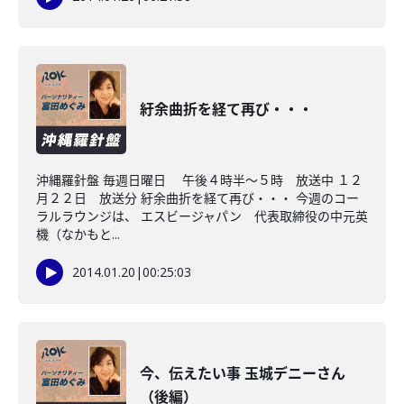
紆余曲折を経て再び・・・
沖縄羅針盤 毎週日曜日 午後４時半～５時 放送中 １２
月２２日 放送分 紆余曲折を経て再び・・・ 今週のコー
ラルラウンジは、 エスビージャパン 代表取締役の中元英
機（なかもと...
2014.01.20
|
00:25:03
今、伝えたい事 玉城デニーさん
（後編）