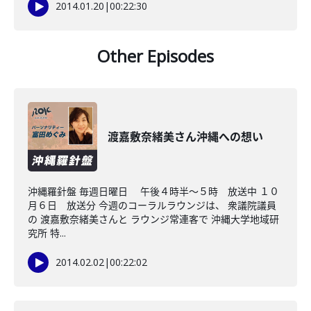
2014.01.20
|
00:22:30
Other Episodes
渡嘉敷奈緒美さん沖縄への想い
沖縄羅針盤 毎週日曜日 午後４時半～５時 放送中 １０
月６日 放送分 今週のコーラルラウンジは、 衆議院議員
の 渡嘉敷奈緒美さんと ラウンジ常連客で 沖縄大学地域研
究所 特...
2014.02.02
|
00:22:02