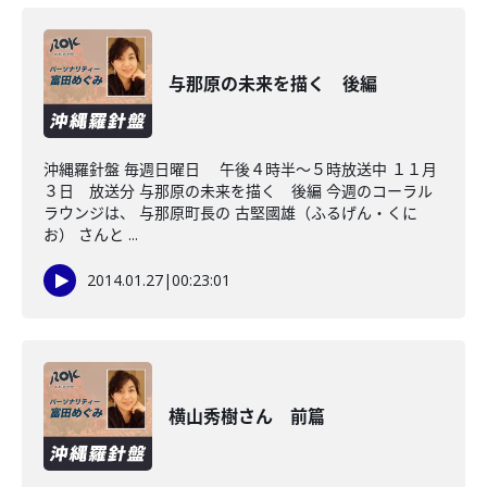
与那原の未来を描く 後編
沖縄羅針盤 毎週日曜日 午後４時半～５時放送中 １１月
３日 放送分 与那原の未来を描く 後編 今週のコーラル
ラウンジは、 与那原町長の 古堅國雄（ふるげん・くに
お） さんと ...
2014.01.27
|
00:23:01
横山秀樹さん 前篇