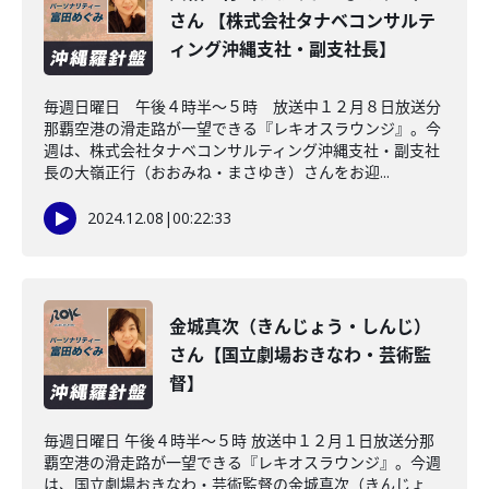
さん 【株式会社タナベコンサルテ
ィング沖縄支社・副支社長】
毎週日曜日 午後４時半～５時 放送中１２月８日放送分
那覇空港の滑走路が一望できる『レキオスラウンジ』。今
週は、株式会社タナベコンサルティング沖縄支社・副支社
長の大嶺正行（おおみね・まさゆき）さんをお迎...
2024.12.08
|
00:22:33
金城真次（きんじょう・しんじ）
さん【国立劇場おきなわ・芸術監
督】
毎週日曜日 午後４時半～５時 放送中１２月１日放送分那
覇空港の滑走路が一望できる『レキオスラウンジ』。今週
は、国立劇場おきなわ・芸術監督の金城真次（きんじょ