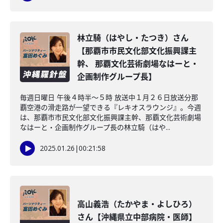
林立騎（はやし・たつき）さん
【那覇市市民文化部文化振興課主
幹、 那覇文化芸術劇場なはーと・
企画制作グループ長】
毎週日曜日 午後４時半～５時 放送中１月２６日放送分那
覇空港の滑走路が一望できる『レキオスラウンジ』。今週
は、那覇市市民文化部文化振興課主幹、那覇文化芸術劇場
なはーと・企画制作グループ長の林立騎（はや...
2025.01.26
|
00:21:58
高山義浩（たかやま・よしひろ）
さん【沖縄県立中部病院・医師】