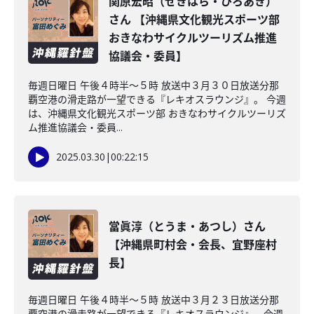
関原宏昭（せきはら・ひろあき）
さん 【沖縄県文化観光スポーツ部
おきなわサイクルツーリズム推進
協議会・委員】
毎週日曜日 午後４時半～５時 放送中３月３０日放送分那
覇空港の滑走路が一望できる『レキオスラウンジ』。 今週
は、沖縄県文化観光スポーツ部 おきなわサイクルツーリズ
ム推進協議会・委員...
2025.03.30
|
00:22:15
當眞淳（とうま・あつし）さん
【沖縄県町村会・会長、宜野座村
長】
毎週日曜日 午後４時半～５時 放送中３月２３日放送分那
覇空港の滑走路が一望できる『レキオスラウンジ』。今週