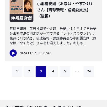
小那覇安剛（おなは・やすたけ）
さん【琉球新報・論説委員長】
（後編）
毎週日曜日 午後４時半～５時 放送中１１月１７日放送
分那覇空港の滑走路が一望できる『レキオスラウンジ』。
先週に引き続き、琉球新報・論説委員長の小那覇安剛（お
なは・やすたけ）さんをお迎えしました。おしゃ...
2024.11.17
|
00:21:47
…
1
2
3
4
5
24