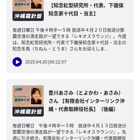
【知念紅型研究所・代表、下儀保
知念家十代目・当主】
毎週日曜日 午後４時半～５時 放送中４月２０日放送分那
覇空港の滑走路が一望できる『レキオスラウンジ』。今週
は、知念紅型研究所・代表で下儀保知念家十代目・当主の
知念冬馬（ちねん・とうま）さんをお迎えしま...
2025.04.20
|
00:22:37
豊川あさみ（とよかわ・あさみ）
さん 【有限会社インターリンク沖
縄・代表取締役社長】（後編）
毎週日曜日 午後４時半～５時 放送中４月１３日放送分
那覇空港の滑走路が一望できる『レキオスラウンジ』。先
週に引き続き、有限会社インターリンク沖縄・代表取締役