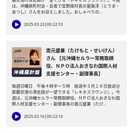
は、沖縄県町村会・会長で宜野座村長の當眞淳（とうま・
あつし）さんをお迎えしました。おしゃべりの...
2025.03.23
|
00:22:10
嵩元盛兼（たけもと・せいけん）
さん 【元沖縄セルラー常務取締
役、ＮＰＯ法人おきなわ国際人材
支援センター・副理事長】
毎週日曜日 午後４時半～５時 放送中３月１６日放送分
那覇空港の滑走路が一望できる『レキオスラウンジ』。今
週は、元沖縄セルラー常務取締役、ＮＰＯ法人おきなわ国
際人材支援センター・副理事長の嵩元盛兼（たけ...
2025.03.16
|
00:22:10