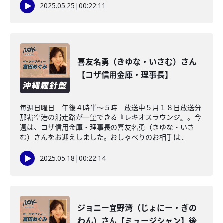
2025.05.25
|
00:22:11
喜友名勇（きゆな・いさむ）さん
【コザ信用金庫・理事長】
毎週日曜日 午後４時半～５時 放送中５月１８日放送分
那覇空港の滑走路が一望できる『レキオスラウンジ』。今
週は、コザ信用金庫・理事長の喜友名勇（きゆな・いさ
む）さんをお迎えしました。おしゃべりのお相手は...
2025.05.18
|
00:22:14
ジョニー宜野湾（じょにー・ぎの
わん）さん【ミュージシャン】後