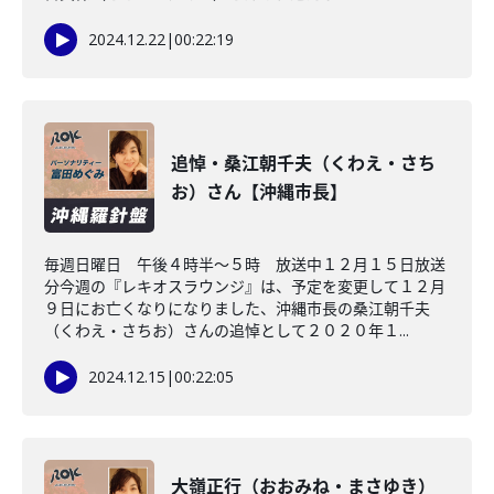
2024.12.22
|
00:22:19
追悼・桑江朝千夫（くわえ・さち
お）さん【沖縄市長】
毎週日曜日 午後４時半～５時 放送中１２月１５日放送
分今週の『レキオスラウンジ』は、予定を変更して１２月
９日にお亡くなりになりました、沖縄市長の桑江朝千夫
（くわえ・さちお）さんの追悼として２０２０年１...
2024.12.15
|
00:22:05
大嶺正行（おおみね・まさゆき）