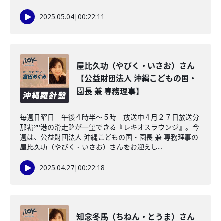
2025.05.04
|
00:22:11
屋比久功（やびく・いさお）さん
【公益財団法人 沖縄こどもの国・
園長 兼 専務理事】
毎週日曜日 午後４時半～５時 放送中４月２７日放送分
那覇空港の滑走路が一望できる『レキオスラウンジ』。今
週は、公益財団法人 沖縄こどもの国・園長 兼 専務理事の
屋比久功（やびく・いさお）さんをお迎えし...
2025.04.27
|
00:22:18
知念冬馬（ちねん・とうま）さん