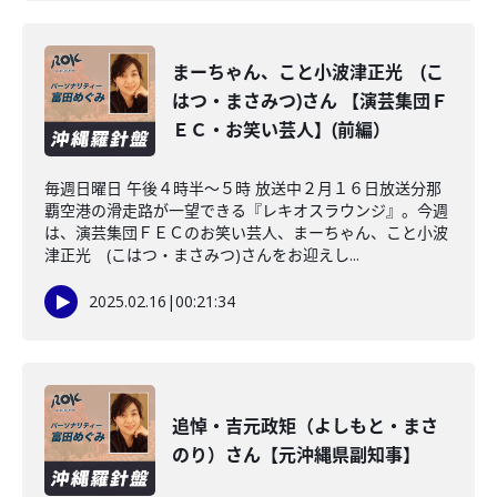
まーちゃん、こと小波津正光 (こ
はつ・まさみつ)さん 【演芸集団Ｆ
ＥＣ・お笑い芸人】(前編）
毎週日曜日 午後４時半～５時 放送中２月１６日放送分那
覇空港の滑走路が一望できる『レキオスラウンジ』。今週
は、演芸集団ＦＥＣのお笑い芸人、まーちゃん、こと小波
津正光 (こはつ・まさみつ)さんをお迎えし...
2025.02.16
|
00:21:34
追悼・吉元政矩（よしもと・まさ
のり）さん【元沖縄県副知事】