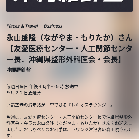
Places & Travel
Business
永山盛隆（ながやま・もりたか）さん
【友愛医療センター・人工関節センタ
ー長、沖縄県整形外科医会・会長】
沖縄羅針盤
毎週日曜日 午後４時半～５時 放送中
９月２２日放送分
那覇空港の滑走路が一望できる『レキオスラウンジ』。
今週は、友愛医療センター・人工関節センター長で沖縄県整形外
科医会・会長の永山盛隆（ながやま・もりたか）さんをお迎えし
ました。おしゃべりのお相手は、ラウンジ常連客の森田明さんで
す。