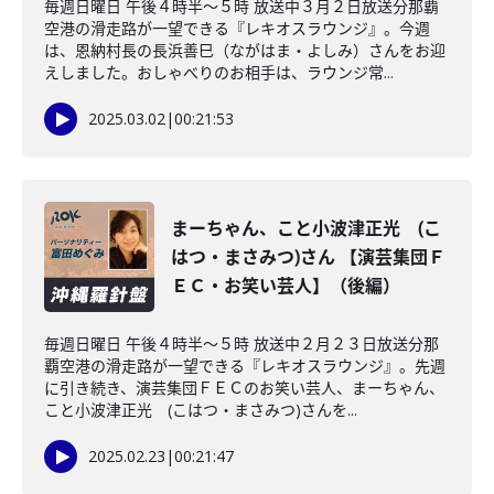
毎週日曜日 午後４時半～５時 放送中３月２日放送分那覇
空港の滑走路が一望できる『レキオスラウンジ』。今週
は、恩納村長の長浜善巳（ながはま・よしみ）さんをお迎
えしました。おしゃべりのお相手は、ラウンジ常...
2025.03.02
|
00:21:53
まーちゃん、こと小波津正光 (こ
はつ・まさみつ)さん 【演芸集団Ｆ
ＥＣ・お笑い芸人】（後編）
毎週日曜日 午後４時半～５時 放送中２月２３日放送分那
覇空港の滑走路が一望できる『レキオスラウンジ』。先週
に引き続き、演芸集団ＦＥＣのお笑い芸人、まーちゃん、
こと小波津正光 (こはつ・まさみつ)さんを...
2025.02.23
|
00:21:47