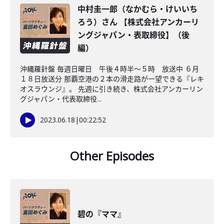
中村圭一郎（なかむら・けいいち
ろう）さん 【株式会社アンカーリ
ングジャパン・表取締役】（後
編）
沖縄羅針盤 毎週日曜日 午後４時半～５時 放送中 ６月
１８日放送分 那覇空港の２本の滑走路が一望できる『レキ
オスラウンジ』。 先週に引き続き、株式会社アンカーリン
グジャパン・代表取締役...
2023.06.18
|
00:22:52
Other Episodes
碧の『ママ』