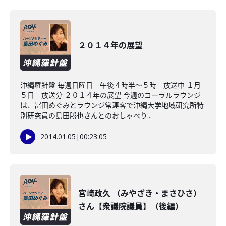
２０１４年の展望
沖縄羅針盤 毎週日曜日 午後４時半〜５時 放送中 １月
５日 放送分 ２０１４年の展望 今週のコーラルラウンジ
は、冨田めぐみとラウンジ常連客で沖縄大学地域研究所特
別研究員の島田勝也さんとのおしゃべり...
2014.01.05
|
00:23:05
宮崎政久 （みやざき・まさひさ）
さん【衆議院議員】（後編）