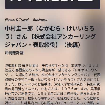
Places & Travel
Business
中村圭一郎（なかむら・けいいちろ
う）さん 【株式会社アンカーリング
ジャパン・表取締役】（後編）
沖縄羅針盤
沖縄羅針盤 毎週日曜日 午後４時半～５時 放送中 ６月１８日
放送分 那覇空港の２本の滑走路が一望できる『レキオスラウン
ジ』。 先週に引き続き、株式会社アンカーリングジャパン・代表
取締役の中村圭一郎（なかむら・けいいちろう）さんをお迎えし
ました。おしゃべりのお相手は、沖縄大学地域研究所・特別研究
員の島田勝也さんです。 中村さんは、１９７６年生まれ。兵庫県
神戸市のご出身です。１９９８年に沖縄に移住後、世界およそ３
０カ国を訪れ、数多くの現地ツアーを経験しました。その経験を
活かして、沖縄県内を中心に観光プロデューサーとして活躍。ま