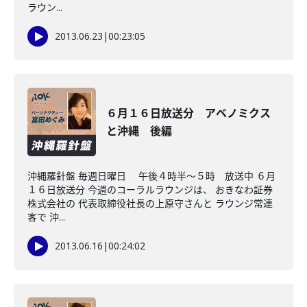
ラウン...
2013.06.23
|
00:23:05
６月１６日放送分 アベノミクス
と沖縄 後編
沖縄羅針盤 毎週日曜日 午後４時半～５時 放送中 ６月
１６日放送分 今週のコーラルラウンジは、 おきなわ証券
株式会社の 代表取締役社長の上原守さんと ラウンジ常連
客で 沖...
2013.06.16
|
00:24:02