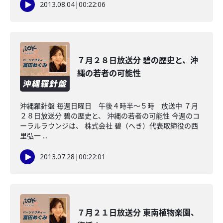
2013.08.04
|
00:22:06
７月２８日放送分 碧の歴史と、沖
縄の若者の可能性
沖縄羅針盤 毎週日曜日 午後４時半～５時 放送中 ７月
２８日放送分 碧の歴史と、 沖縄の若者の可能性 今週のコ
ーラルラウンジは、 株式会社 碧（へき）代表取締役の西
里弘一 ...
2013.07.28
|
00:22:01
７月２１日放送分 東南植物楽園、