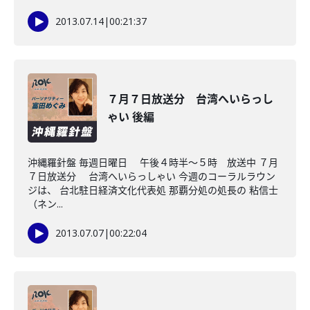
2013.07.14
|
00:21:37
７月７日放送分 台湾へいらっし
ゃい 後編
沖縄羅針盤 毎週日曜日 午後４時半～５時 放送中 ７月
７日放送分 台湾へいらっしゃい 今週のコーラルラウン
ジは、 台北駐日経済文化代表処 那覇分処の処長の 粘信士
（ネン...
2013.07.07
|
00:22:04