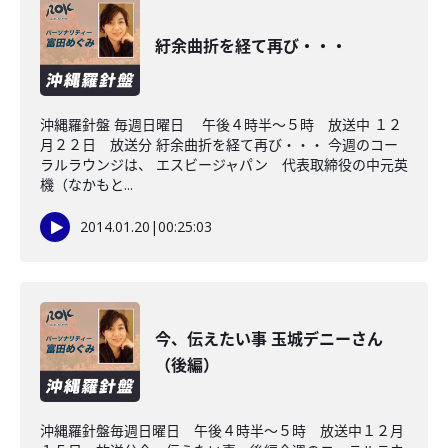
紆余曲折を経て再び・・・
沖縄羅針盤 毎週日曜日 午後４時半～５時 放送中 １２
月２２日 放送分 紆余曲折を経て再び・・・ 今週のコー
ラルラウンジは、 エスビージャパン 代表取締役の中元英
機（なかもと...
2014.01.20
|
00:25:03
今、伝えたい事 玉城デニーさん
（後編）
沖縄羅針盤毎週日曜日 午後４時半～５時 放送中１２月