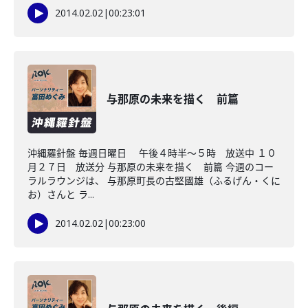
2014.02.02
|
00:23:01
与那原の未来を描く 前篇
沖縄羅針盤 毎週日曜日 午後４時半～５時 放送中 １０
月２７日 放送分 与那原の未来を描く 前篇 今週のコー
ラルラウンジは、 与那原町長の古堅國雄（ふるげん・くに
お）さんと ラ...
2014.02.02
|
00:23:00