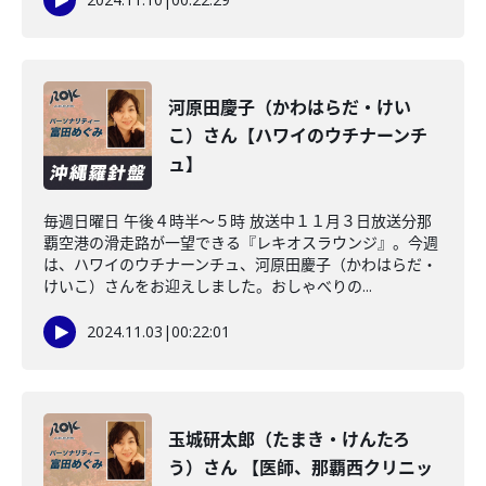
河原田慶子（かわはらだ・けい
こ）さん【ハワイのウチナーンチ
ュ】
毎週日曜日 午後４時半～５時 放送中１１月３日放送分那
覇空港の滑走路が一望できる『レキオスラウンジ』。今週
は、ハワイのウチナーンチュ、河原田慶子（かわはらだ・
けいこ）さんをお迎えしました。おしゃべりの...
2024.11.03
|
00:22:01
玉城研太郎（たまき・けんたろ
う）さん 【医師、那覇西クリニッ