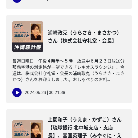
浦﨑政克（うらさき・まさかつ）
さん【株式会社守礼堂・会長】
毎週日曜日 午後４時半～５時 放送中６月２３日放送分
那覇空港の滑走路が一望できる『レキオスラウンジ』。今
週は、株式会社守礼堂・会長の浦﨑政克（うらさき・まさ
かつ）さんをお迎えしました。おしゃべりのお相...
2024.06.23
|
00:21:38
上間和子（うえま・かずこ）さん
【琉球銀行 北中城支店・支店
長】、宮国英理子（みやぐに・え