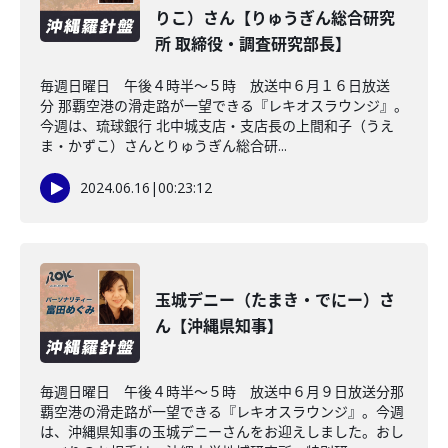
りこ）さん【りゅうぎん総合研究
所 取締役・調査研究部長】
毎週日曜日 午後４時半～５時 放送中６月１６日放送
分 那覇空港の滑走路が一望できる『レキオスラウンジ』。
今週は、琉球銀行 北中城支店・支店長の上間和子（うえ
ま・かずこ）さんとりゅうぎん総合研...
2024.06.16
|
00:23:12
玉城デニー（たまき・でにー）さ
ん【沖縄県知事】
毎週日曜日 午後４時半～５時 放送中６月９日放送分那
覇空港の滑走路が一望できる『レキオスラウンジ』。今週
は、沖縄県知事の玉城デニーさんをお迎えしました。おし