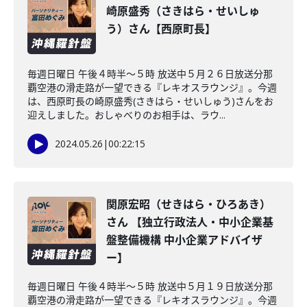
崎原盛秀（さきはら・せいしゅ
う）さん【西原町長】
毎週日曜日 午後４時半～５時 放送中５月２６日放送分那
覇空港の滑走路が一望できる『レキオスラウンジ』。今週
は、西原町長の崎原盛秀(さきはら・せいしゅう)さんをお
迎えしました。おしゃべりのお相手は、ラウ...
2024.05.26
|
00:22:15
関原宏昭（せきはら・ひろあき）
さん 【独立行政法人・中小企業基
盤整備機構 中小企業アドバイザ
ー】
毎週日曜日 午後４時半～５時 放送中５月１９日放送分那
覇空港の滑走路が一望できる『レキオスラウンジ』。今週