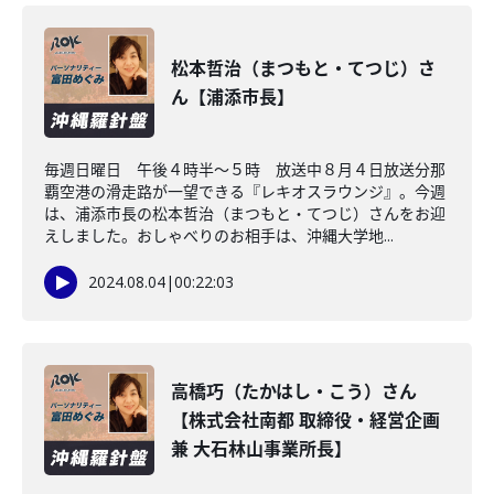
松本哲治（まつもと・てつじ）さ
ん【浦添市長】
毎週日曜日 午後４時半～５時 放送中８月４日放送分那
覇空港の滑走路が一望できる『レキオスラウンジ』。今週
は、浦添市長の松本哲治（まつもと・てつじ）さんをお迎
えしました。おしゃべりのお相手は、沖縄大学地...
2024.08.04
|
00:22:03
高橋巧（たかはし・こう）さん
【株式会社南都 取締役・経営企画
兼 大石林山事業所長】