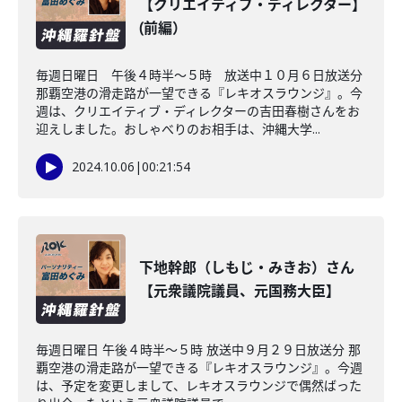
【クリエイティブ・ディレクター】
(前編）
毎週日曜日 午後４時半～５時 放送中１０月６日放送分
那覇空港の滑走路が一望できる『レキオスラウンジ』。今
週は、クリエイティブ・ディレクターの吉田春樹さんをお
迎えしました。おしゃべりのお相手は、沖縄大学...
2024.10.06
|
00:21:54
下地幹郎（しもじ・みきお）さん
【元衆議院議員、元国務大臣】
毎週日曜日 午後４時半～５時 放送中９月２９日放送分 那
覇空港の滑走路が一望できる『レキオスラウンジ』。今週
は、予定を変更しまして、レキオスラウンジで偶然ばった