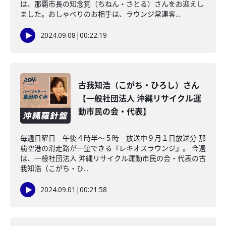
は、那覇市長の知念覚（ちねん・さとる）さんをお迎えし
ました。おしゃべりのお相手は、ラウンジ常連客...
2024.09.08
|
00:22:19
古我知浩（こがち・ひろし）さん
【一般社団法人 沖縄リサイクル運
動市民の会・代表】
毎週日曜日 午後４時半～５時 放送中９月１日放送分 那
覇空港の滑走路が一望できる『レキオスラウンジ』。 今週
は、一般社団法人 沖縄リサイクル運動市民の会・代表の古
我知浩（こがち・ひ...
2024.09.01
|
00:21:58