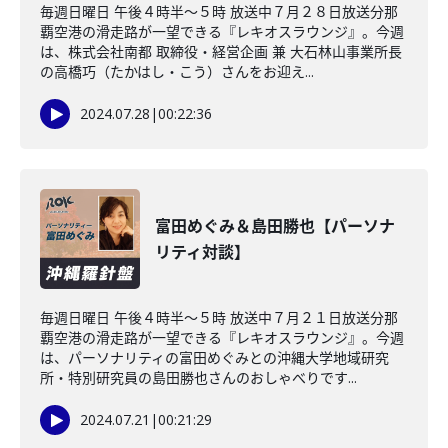
毎週日曜日 午後４時半～５時 放送中７月２８日放送分那
覇空港の滑走路が一望できる『レキオスラウンジ』。今週
は、株式会社南都 取締役・経営企画 兼 大石林山事業所長
の高橋巧（たかはし・こう）さんをお迎え...
2024.07.28
|
00:22:36
富田めぐみ＆島田勝也【パーソナ
リティ対談】
毎週日曜日 午後４時半～５時 放送中７月２１日放送分那
覇空港の滑走路が一望できる『レキオスラウンジ』。今週
は、パーソナリティの富田めぐみとの沖縄大学地域研究
所・特別研究員の島田勝也さんのおしゃべりです...
2024.07.21
|
00:21:29