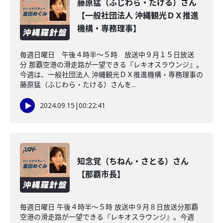
藤原猛（ふじわら・たける）さん
【一般社団法人 沖縄観光ＤＸ推進
機構・専務理事】
毎週日曜日 午後４時半～５時 放送中９月１５日放送
分 那覇空港の滑走路が一望できる『レキオスラウンジ』。
今週は、一般社団法人 沖縄観光ＤＸ推進機構・専務理事の
藤原猛（ふじわら・たける）さんを...
2024.09.15
|
00:22:41
知念覚（ちねん・さとる）さん
【那覇市長】
毎週日曜日 午後４時半～５時 放送中９月８日放送分那覇
空港の滑走路が一望できる『レキオスラウンジ』。今週