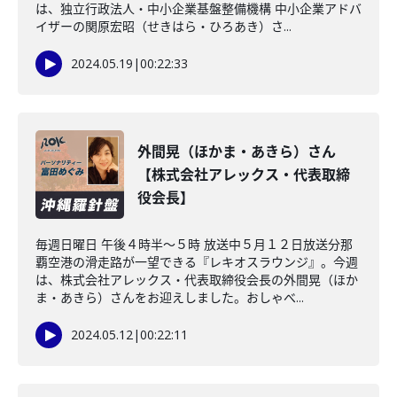
は、独立行政法人・中小企業基盤整備機構 中小企業アドバ
イザーの関原宏昭（せきはら・ひろあき）さ...
2024.05.19
|
00:22:33
外間晃（ほかま・あきら）さん
【株式会社アレックス・代表取締
役会長】
毎週日曜日 午後４時半～５時 放送中５月１２日放送分那
覇空港の滑走路が一望できる『レキオスラウンジ』。今週
は、株式会社アレックス・代表取締役会長の外間晃（ほか
ま・あきら）さんをお迎えしました。おしゃべ...
2024.05.12
|
00:22:11