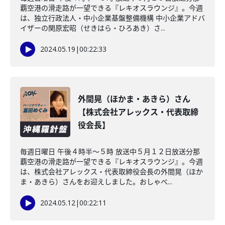
覇空港の滑走路が一望できる『レキオスラウンジ』。今週
は、独立行政法人・中小企業基盤整備機構 中小企業アドバ
イザーの関原宏昭（せきはら・ひろあき）さ...
2024.05.19
|
00:22:33
外間晃（ほかま・あきら）さん
【株式会社アレックス・代表取締
役会長】
毎週日曜日 午後４時半～５時 放送中５月１２日放送分那
覇空港の滑走路が一望できる『レキオスラウンジ』。今週
は、株式会社アレックス・代表取締役会長の外間晃（ほか
ま・あきら）さんをお迎えしました。おしゃべ...
2024.05.12
|
00:22:11