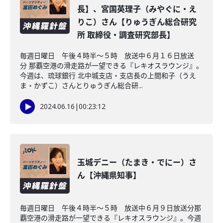
長】、宮国英理子（みやぐに・え
りこ）さん【りゅうぎん総合研究
所 取締役・調査研究部長】
毎週日曜日 午後４時半～５時 放送中６月１６日放送
分 那覇空港の滑走路が一望できる『レキオスラウンジ』。
今週は、琉球銀行 北中城支店・支店長の上間和子（うえ
ま・かずこ）さんとりゅうぎん総合研...
2024.06.16
|
00:23:12
玉城デニー（たまき・でにー）さ
ん【沖縄県知事】
毎週日曜日 午後４時半～５時 放送中６月９日放送分那
覇空港の滑走路が一望できる『レキオスラウンジ』。今週