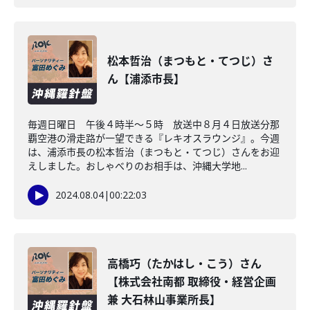
松本哲治（まつもと・てつじ）さ
ん【浦添市長】
毎週日曜日 午後４時半～５時 放送中８月４日放送分那
覇空港の滑走路が一望できる『レキオスラウンジ』。今週
は、浦添市長の松本哲治（まつもと・てつじ）さんをお迎
えしました。おしゃべりのお相手は、沖縄大学地...
2024.08.04
|
00:22:03
高橋巧（たかはし・こう）さん
【株式会社南都 取締役・経営企画
兼 大石林山事業所長】