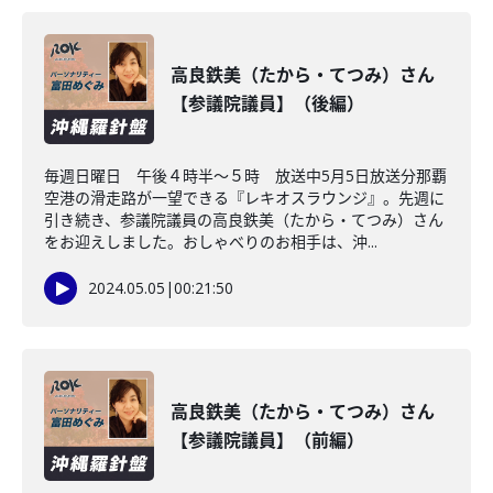
高良鉄美（たから・てつみ）さん
【参議院議員】（後編）
毎週日曜日 午後４時半～５時 放送中5月5日放送分那覇
空港の滑走路が一望できる『レキオスラウンジ』。先週に
引き続き、参議院議員の高良鉄美（たから・てつみ）さん
をお迎えしました。おしゃべりのお相手は、沖...
2024.05.05
|
00:21:50
高良鉄美（たから・てつみ）さん
【参議院議員】（前編）