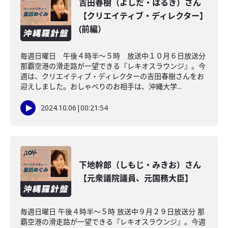
吉田春樹（よしだ・はるき）さん
【クリエイティブ・ディレクター】
(前編）
毎週日曜日 午後４時半～５時 放送中１０月６日放送分
那覇空港の滑走路が一望できる『レキオスラウンジ』。今
週は、クリエイティブ・ディレクターの吉田春樹さんをお
迎えしました。おしゃべりのお相手は、沖縄大学...
2024.10.06
|
00:21:54
下地幹郎（しもじ・みきお）さん
【元衆議院議員、元国務大臣】
毎週日曜日 午後４時半～５時 放送中９月２９日放送分 那
覇空港の滑走路が一望できる『レキオスラウンジ』。今週