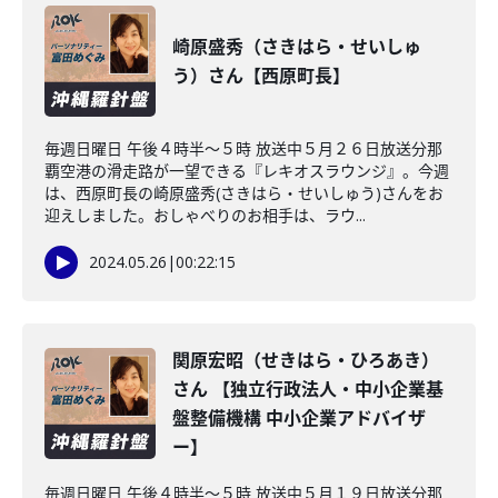
崎原盛秀（さきはら・せいしゅ
う）さん【西原町長】
毎週日曜日 午後４時半～５時 放送中５月２６日放送分那
覇空港の滑走路が一望できる『レキオスラウンジ』。今週
は、西原町長の崎原盛秀(さきはら・せいしゅう)さんをお
迎えしました。おしゃべりのお相手は、ラウ...
2024.05.26
|
00:22:15
関原宏昭（せきはら・ひろあき）
さん 【独立行政法人・中小企業基
盤整備機構 中小企業アドバイザ
ー】
毎週日曜日 午後４時半～５時 放送中５月１９日放送分那