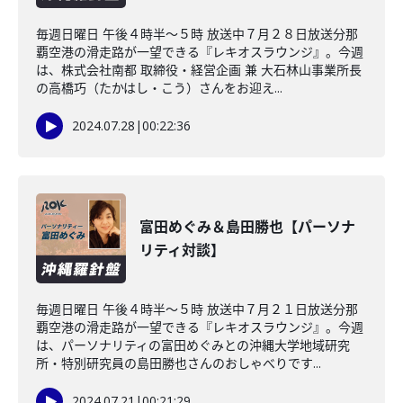
毎週日曜日 午後４時半～５時 放送中７月２８日放送分那
覇空港の滑走路が一望できる『レキオスラウンジ』。今週
は、株式会社南都 取締役・経営企画 兼 大石林山事業所長
の高橋巧（たかはし・こう）さんをお迎え...
2024.07.28
|
00:22:36
富田めぐみ＆島田勝也【パーソナ
リティ対談】
毎週日曜日 午後４時半～５時 放送中７月２１日放送分那
覇空港の滑走路が一望できる『レキオスラウンジ』。今週
は、パーソナリティの富田めぐみとの沖縄大学地域研究
所・特別研究員の島田勝也さんのおしゃべりです...
2024.07.21
|
00:21:29