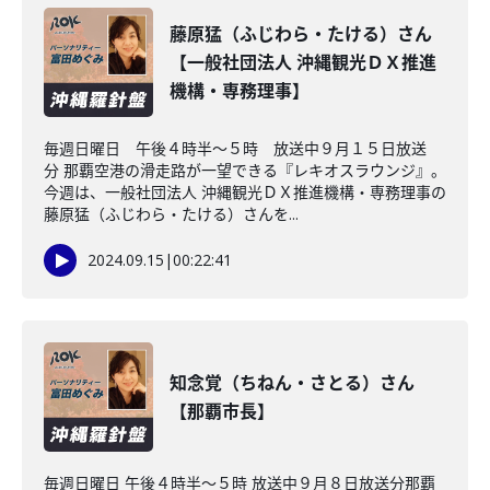
藤原猛（ふじわら・たける）さん
【一般社団法人 沖縄観光ＤＸ推進
機構・専務理事】
毎週日曜日 午後４時半～５時 放送中９月１５日放送
分 那覇空港の滑走路が一望できる『レキオスラウンジ』。
今週は、一般社団法人 沖縄観光ＤＸ推進機構・専務理事の
藤原猛（ふじわら・たける）さんを...
2024.09.15
|
00:22:41
知念覚（ちねん・さとる）さん
【那覇市長】
毎週日曜日 午後４時半～５時 放送中９月８日放送分那覇