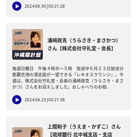
2024.06.30
|
00:21:28
浦﨑政克（うらさき・まさかつ）
さん【株式会社守礼堂・会長】
毎週日曜日 午後４時半～５時 放送中６月２３日放送分
那覇空港の滑走路が一望できる『レキオスラウンジ』。今
週は、株式会社守礼堂・会長の浦﨑政克（うらさき・まさ
かつ）さんをお迎えしました。おしゃべりのお相...
2024.06.23
|
00:21:38
上間和子（うえま・かずこ）さん
【琉球銀行 北中城支店・支店