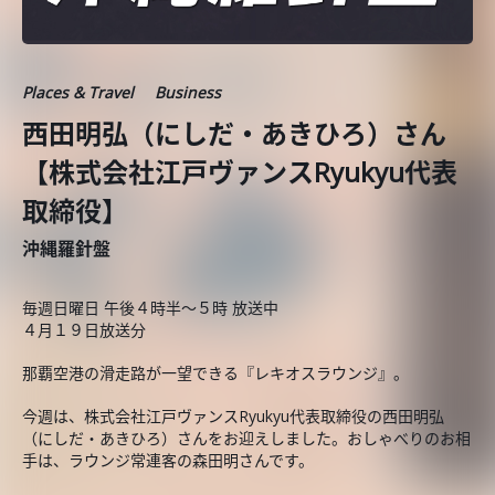
Places & Travel
Business
西田明弘（にしだ・あきひろ）さん
【株式会社江戸ヴァンスRyukyu代表
取締役】
沖縄羅針盤
毎週日曜日 午後４時半～５時 放送中
４月１９日放送分
那覇空港の滑走路が一望できる『レキオスラウンジ』。
今週は、株式会社江戸ヴァンスRyukyu代表取締役の西田明弘
（にしだ・あきひろ）さんをお迎えしました。おしゃべりのお相
手は、ラウンジ常連客の森田明さんです。