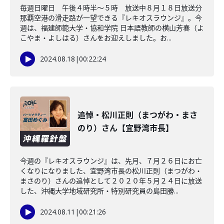
毎週日曜日 午後４時半～５時 放送中８月１８日放送分
那覇空港の滑走路が一望できる『レキオスラウンジ』。今
週は、福建師範大学・協和学院 日本語教師の横山芳春（よ
こやま・よしはる）さんをお迎えしました。お...
2024.08.18
|
00:22:24
追悼・松川正則（まつがわ・まさ
のり）さん【宜野湾市長】
今週の『レキオスラウンジ』は、先月、７月２６日にお亡
くなりになりました、宜野湾市長の松川正則（まつがわ・
まさのり）さんの追悼として２０２０年５月２４日に放送
した、沖縄大学地域研究所・特別研究員の島田勝...
2024.08.11
|
00:21:26