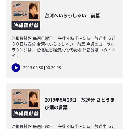
台湾へいらっしゃい 前篇
沖縄羅針盤 毎週日曜日 午後４時半～５時 放送中 ６月
３０日放送分 台湾へいらっしゃい 前篇 今週のコーラル
ラウンジは、 台北駐日経済文化代表処 那覇分処 （タイペ
イ...
2013.06.30
|
00:20:03
2013年6月23日 放送分 さとうき
び畑の言葉
沖縄羅針盤 毎週日曜日 午後４時半～５時 放送中 ６月