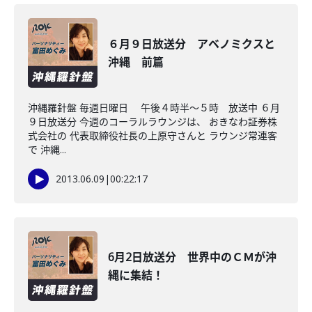
６月９日放送分 アベノミクスと
沖縄 前篇
沖縄羅針盤 毎週日曜日 午後４時半～５時 放送中 ６月
９日放送分 今週のコーラルラウンジは、 おきなわ証券株
式会社の 代表取締役社長の上原守さんと ラウンジ常連客
で 沖縄...
2013.06.09
|
00:22:17
6月2日放送分 世界中のＣＭが沖
縄に集結！