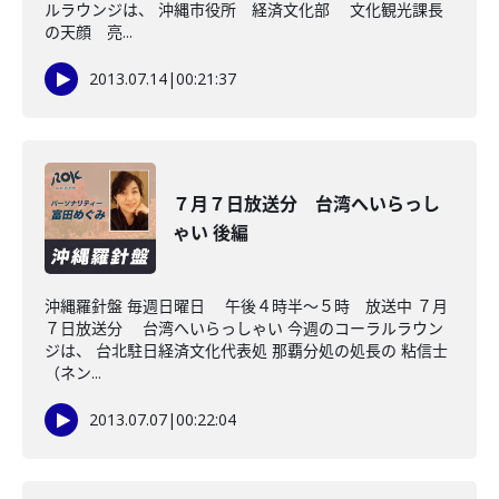
ルラウンジは、 沖縄市役所 経済文化部 文化観光課長
の天顔 亮...
2013.07.14
|
00:21:37
７月７日放送分 台湾へいらっし
ゃい 後編
沖縄羅針盤 毎週日曜日 午後４時半～５時 放送中 ７月
７日放送分 台湾へいらっしゃい 今週のコーラルラウン
ジは、 台北駐日経済文化代表処 那覇分処の処長の 粘信士
（ネン...
2013.07.07
|
00:22:04