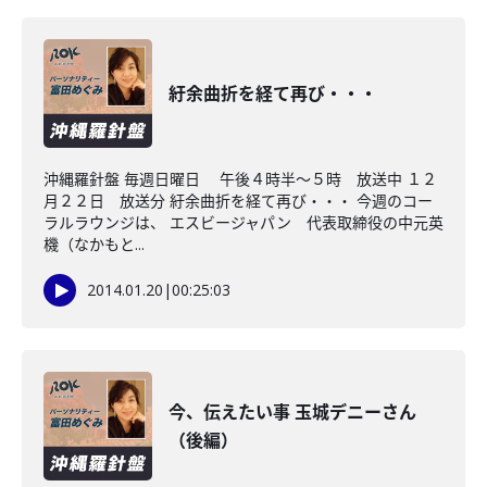
紆余曲折を経て再び・・・
沖縄羅針盤 毎週日曜日 午後４時半～５時 放送中 １２
月２２日 放送分 紆余曲折を経て再び・・・ 今週のコー
ラルラウンジは、 エスビージャパン 代表取締役の中元英
機（なかもと...
2014.01.20
|
00:25:03
今、伝えたい事 玉城デニーさん
（後編）