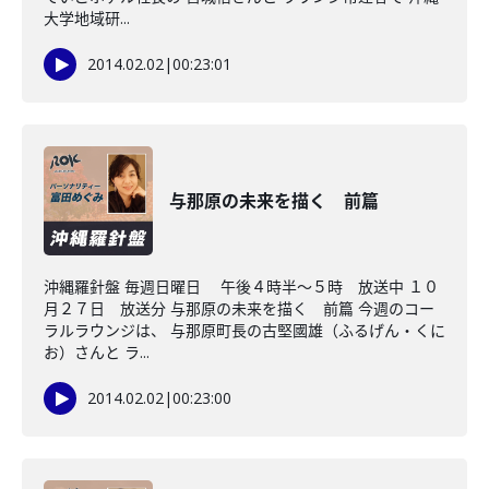
大学地域研...
2014.02.02
|
00:23:01
与那原の未来を描く 前篇
沖縄羅針盤 毎週日曜日 午後４時半～５時 放送中 １０
月２７日 放送分 与那原の未来を描く 前篇 今週のコー
ラルラウンジは、 与那原町長の古堅國雄（ふるげん・くに
お）さんと ラ...
2014.02.02
|
00:23:00