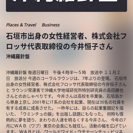
Places & Travel
Business
石垣市出身の女性経営者、株式会社フ
ロッサ代表取締役の今井恒子さん
沖縄羅針盤
沖縄羅針盤 毎週日曜日 午後４時半～５時 放送中 １１月２
日 放送分 今週のコーラルラウンジは、7年ぶりの登場。 石垣市
出身の女性経営者、株式会社フロッサ代表取締役の今井恒子さん
と ラウンジ常連客で沖縄大学地域研究所特別研究員の島田勝也
さんとのおしゃべりです。 今井さんは高校を卒業後、石垣島か
ら単身上京し 2001年にIT系の会社を起業、現在は30名の社員を
有する成長に成長させた。 一昨年には、自らの起業奮闘記を描
いた、「ウミンチュの娘」を出版し話題にもなった。 何時も情
熱的に夢を語り、まわりの人達を明るくする今井さん、 今年の7
月にＷＡＢ（ワブ）東京の会長にも就任し、活動の幅を広げてい
ます。 ＷＡＢとは、ワールドワイド・ウチナーンチュ・ビジネ