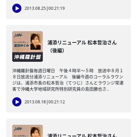
2013.08.25
|
00:21:19
浦添リニューアル 松本哲治さん
（後編）
沖縄羅針盤毎週日曜日 午後４時半～５時 放送中８月１
８日放送分浦添リニューアル 後編今週のコーラルラウン
ジは、浦添市長の松本哲治（てつじ）さんとラウンジ常連
客で沖縄大学地域研究所特別研究員の島田勝也さ...
2013.08.18
|
00:21:12
浦添リニューアル 松本哲治さん