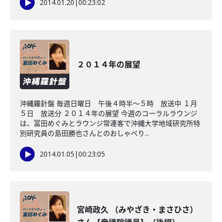
2014.01.20
|
00:23:02
２０１４年の展望
沖縄羅針盤 毎週日曜日 午後４時半〜５時 放送中 １月
５日 放送分 ２０１４年の展望 今週のコーラルラウンジ
は、冨田めぐみとラウンジ常連客で沖縄大学地域研究所特
別研究員の島田勝也さんとのおしゃべり...
2014.01.05
|
00:23:05
宮崎政久 （みやざき・まさひさ）