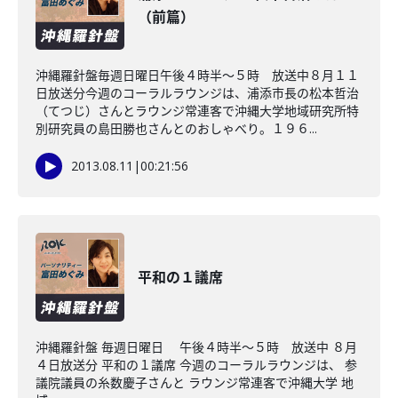
（前篇）
沖縄羅針盤毎週日曜日午後４時半～５時 放送中８月１１
日放送分今週のコーラルラウンジは、浦添市長の松本哲治
（てつじ）さんとラウンジ常連客で沖縄大学地域研究所特
別研究員の島田勝也さんとのおしゃべり。１９６...
2013.08.11
|
00:21:56
平和の１議席
沖縄羅針盤 毎週日曜日 午後４時半～５時 放送中 ８月
４日放送分 平和の１議席 今週のコーラルラウンジは、 参
議院議員の糸数慶子さんと ラウンジ常連客で沖縄大学 地