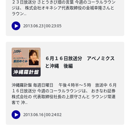
２３日放送分 さとうきび畑の言葉 今週のコーラルラウン
ジは、 株式会社オキネシア代表取締役の金城幸隆さんと
ラウン...
2013.06.23
|
00:23:05
６月１６日放送分 アベノミクス
と沖縄 後編
沖縄羅針盤 毎週日曜日 午後４時半～５時 放送中 ６月
１６日放送分 今週のコーラルラウンジは、 おきなわ証券
株式会社の 代表取締役社長の上原守さんと ラウンジ常連
客で 沖...
2013.06.16
|
00:24:02