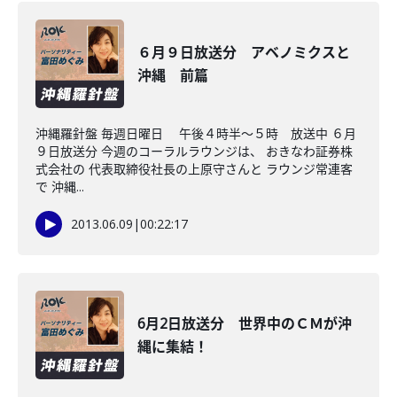
６月９日放送分 アベノミクスと
沖縄 前篇
沖縄羅針盤 毎週日曜日 午後４時半～５時 放送中 ６月
９日放送分 今週のコーラルラウンジは、 おきなわ証券株
式会社の 代表取締役社長の上原守さんと ラウンジ常連客
で 沖縄...
2013.06.09
|
00:22:17
6月2日放送分 世界中のＣＭが沖
縄に集結！