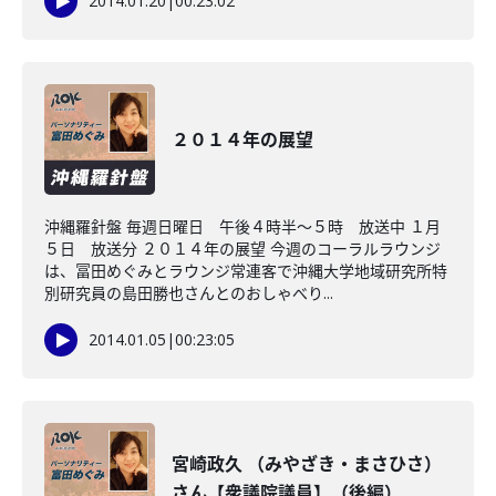
2014.01.20
|
00:23:02
２０１４年の展望
沖縄羅針盤 毎週日曜日 午後４時半〜５時 放送中 １月
５日 放送分 ２０１４年の展望 今週のコーラルラウンジ
は、冨田めぐみとラウンジ常連客で沖縄大学地域研究所特
別研究員の島田勝也さんとのおしゃべり...
2014.01.05
|
00:23:05
宮崎政久 （みやざき・まさひさ）
さん【衆議院議員】（後編）