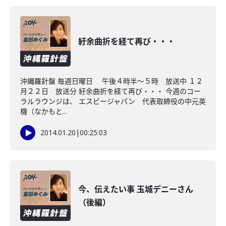
紆余曲折を経て再び・・・
沖縄羅針盤 毎週日曜日 午後４時半～５時 放送中 １２
月２２日 放送分 紆余曲折を経て再び・・・ 今週のコー
ラルラウンジは、 エスビージャパン 代表取締役の中元英
機（なかもと...
2014.01.20
|
00:25:03
今、伝えたい事 玉城デニーさん
（後編）