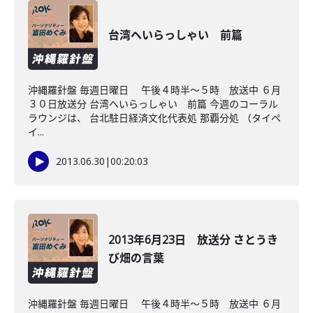
台湾へいらっしゃい 前篇
沖縄羅針盤 毎週日曜日 午後４時半～５時 放送中 ６月
３０日放送分 台湾へいらっしゃい 前篇 今週のコーラル
ラウンジは、 台北駐日経済文化代表処 那覇分処 （タイペ
イ...
2013.06.30
|
00:20:03
2013年6月23日 放送分 さとうき
び畑の言葉
沖縄羅針盤 毎週日曜日 午後４時半～５時 放送中 ６月