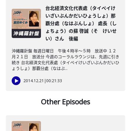
台北経済文化代表處（タイペイけ
いざいぶんかだいひょうしょ）那
覇分處（なはぶんしょ） 處長（し
ょちょう）の蘇 啓誠（そ けいせ
い）さん 後編
沖縄羅針盤 毎週日曜日 午後４時半～５時 放送中 １２
月２１日 放送分 今週のコーラルラウンジは、先週に引き
続き 台北経済文化代表處（タイペイけいざいぶんかだいひ
ょうしょ）那覇分處（なはぶ...
2014.12.21
|
00:21:33
Other Episodes