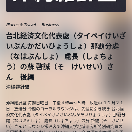
Places & Travel
Business
台北経済文化代表處（タイペイけいざ
いぶんかだいひょうしょ）那覇分處
（なはぶんしょ） 處長（しょちょ
う）の蘇 啓誠（そ けいせい）さ
ん 後編
沖縄羅針盤
沖縄羅針盤 毎週日曜日 午後４時半～５時 放送中 １２月２１
日 放送分 今週のコーラルラウンジは、先週に引き続き 台北経
済文化代表處（タイペイけいざいぶんかだいひょうしょ）那覇分
處（なはぶんしょ） 處長（しょちょう）の蘇 啓誠（そ けいせ
い）さんと ラウンジ常連客で沖縄大学地域研究所特別研究員の