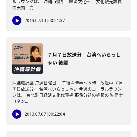
ルラウンジは、 沖縄市役所 経済文化部 文化観光課長
の天顔 亮...
2013.07.14
|
00:21:37
７月７日放送分 台湾へいらっし
ゃい 後編
沖縄羅針盤 毎週日曜日 午後４時半～５時 放送中 ７月
７日放送分 台湾へいらっしゃい 今週のコーラルラウン
ジは、 台北駐日経済文化代表処 那覇分処の処長の 粘信士
（ネン...
2013.07.07
|
00:22:04