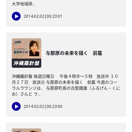
大学地域研...
2014.02.02
|
00:23:01
与那原の未来を描く 前篇
沖縄羅針盤 毎週日曜日 午後４時半～５時 放送中 １０
月２７日 放送分 与那原の未来を描く 前篇 今週のコー
ラルラウンジは、 与那原町長の古堅國雄（ふるげん・くに
お）さんと ラ...
2014.02.02
|
00:23:00