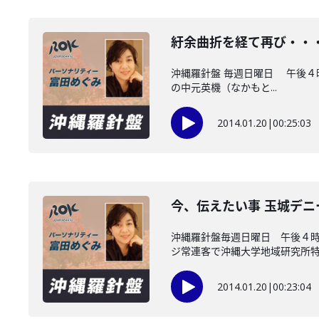
紆余曲折を経て再び・・
沖縄羅針盤 毎週日曜日 午後４
の中元英機（なかもと...
2014.01.20
|
00:25:03
今、伝えたい事 玉城デニ
沖縄羅針盤毎週日曜日 午後４
ジ常連客で沖縄大学地域研究所特別
2014.01.20
|
00:23:04