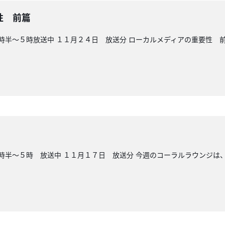
性 前篇
時半～５時放送中 １１月２４日 放送分 ローカルメディアの重要性 前
時半～５時 放送中 １１月１７日 放送分 今週のコーラルラウンジは、