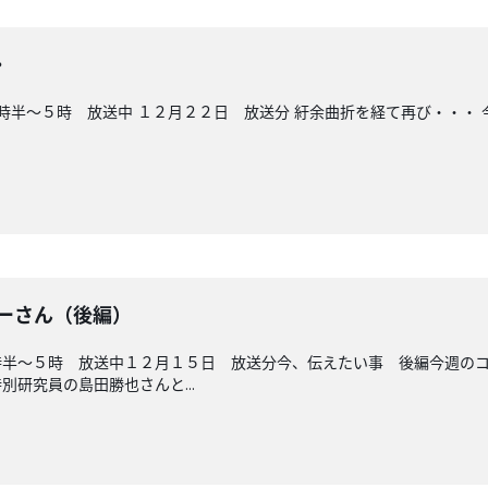
・
時半～５時 放送中 １２月２２日 放送分 紆余曲折を経て再び・・・
ーさん（後編）
時半～５時 放送中１２月１５日 放送分今、伝えたい事 後編今週の
研究員の島田勝也さんと...