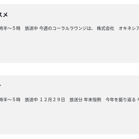
スメ
時半～５時 放送中 今週のコーラルラウンジは、 株式会社 オキネシ
分
時半～５時 放送中 １２月２９日 放送分 年末恒例 今年を振り返る 