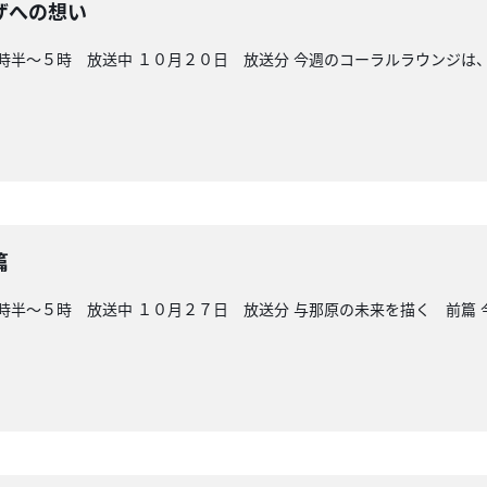
ザへの想い
時半〜５時 放送中 １０月２０日 放送分 今週のコーラルラウンジは、
篇
時半～５時 放送中 １０月２７日 放送分 与那原の未来を描く 前篇