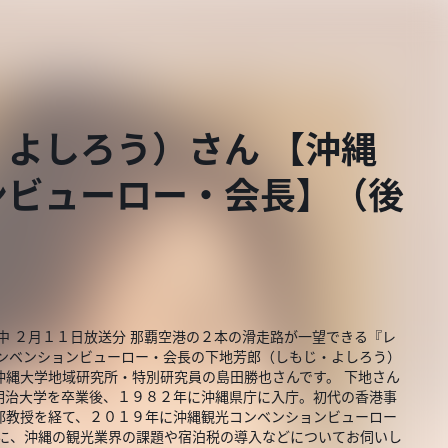
よしろう）さん 【沖縄
ンビューロー・会長】（後
中 ２月１１日放送分 那覇空港の２本の滑走路が一望できる『レ
コンベンションビューロー・会長の下地芳郎（しもじ・よしろう）
沖縄大学地域研究所・特別研究員の島田勝也さんです。 下地さん
明治大学を卒業後、１９８２年に沖縄県庁に入庁。初代の香港事
部教授を経て、２０１９年に沖縄観光コンベンションビューロー
んに、沖縄の観光業界の課題や宿泊税の導入などについてお伺いし