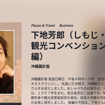
Places & Travel
Business
下地芳郎（しもじ・
観光コンベンショ
編）
沖縄羅針盤
沖縄羅針盤 毎週日曜日 午後４時半～５時 放送
キオスラウンジ』。 先週に引き続き、沖縄観光
さんをお迎えしました。おしゃべりのお相手は、
は、１９５７年生まれ、宮古島市のご出身です。
務所長や観光政策統括官を歴任。琉球大学観光学
の会長に就任しました。 後編の今回は、下地さ