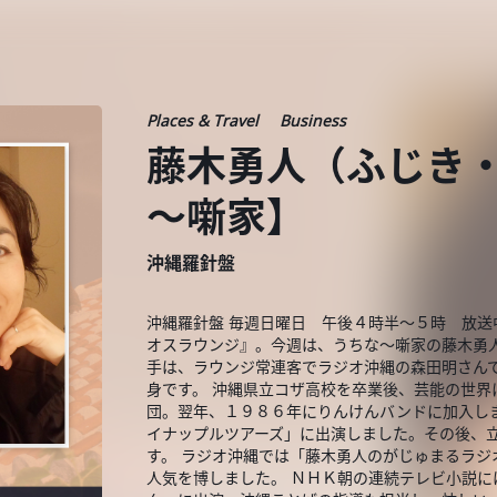
Places & Travel
Business
藤木勇人（ふじき・
～噺家】
沖縄羅針盤
沖縄羅針盤 毎週日曜日 午後４時半～５時 放送
オスラウンジ』。今週は、うちな～噺家の藤木勇
手は、ラウンジ常連客でラジオ沖縄の森田明さん
身です。 沖縄県立コザ高校を卒業後、芸能の世
団。翌年、１９８６年にりんけんバンドに加入し
イナップルツアーズ」に出演しました。その後、
す。 ラジオ沖縄では「藤木勇人のがじゅまるラジ
人気を博しました。 ＮＨＫ朝の連続テレビ小説