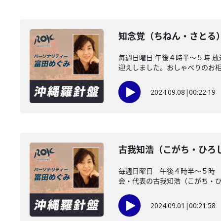
知念覚（ちねん・さとる
毎週日曜日 午後４時半～５時 
迎えしました。おしゃべりのお相手
2024.09.08
|
00:22:19
古我知浩（こがち・ひろ
毎週日曜日 午後４時半～５時 
会・代表の古我知浩（こがち・ひ..
2024.09.01
|
00:21:58