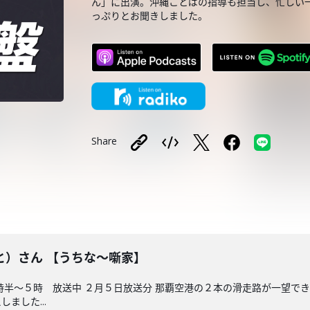
ん」に出演。沖縄ことばの指導も担当し、忙しい
っぷりとお聞きしました。
Share
と）さん 【うちな～噺家】
時半～５時 放送中 ２月５日放送分 那覇空港の２本の滑走路が一望で
ました...