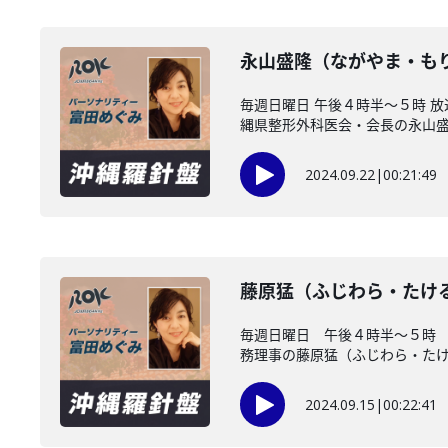
永山盛隆（ながやま・も
毎週日曜日 午後４時半～５時 
縄県整形外科医会・会長の永山盛隆
2024.09.22
|
00:21:49
藤原猛（ふじわら・たけ
毎週日曜日 午後４時半～５時 
務理事の藤原猛（ふじわら・たける
2024.09.15
|
00:22:41