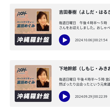
吉田春樹（よしだ・はる
毎週日曜日 午後４時半～５時
さんをお迎えしました。おしゃべり
2024.10.06
|
00:21:54
下地幹郎（しもじ・みき
毎週日曜日 午後４時半～５時 
然ばったり出会ったという元衆議院
2024.09.29
|
00:22:39