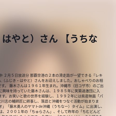
はやと）さん 【うちな
中 ２月５日放送分 那覇空港の２本の滑走路が一望できる『レキ
人（ふじき・はやと）さんをお迎えしました。おしゃべりのお相
です。 藤木さんは１９６１年生まれ。沖縄市（旧コザ市）のご出
界に興味を持っていた藤木さんは、１９８５年に笑築過激団に入
ます。お笑いと歌の世界を経験し、１９９２年には県産映画「パ
立川志の輔師匠に師事し、落語と沖縄をつなぐ活動が始まりま
オ」「藤木勇人のヤマトde沖縄（うちなー）タイム」に出演し、
には、２００１年の「ちゅらさん」、そして昨年の「ちむどんど