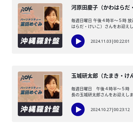
河原田慶子（かわはらだ
毎週日曜日 午後４時半～５時 
はらだ・けいこ）さんをお迎えしま
2024.11.03
|
00:22:01
玉城研太郎（たまき・けん
毎週日曜日 午後４時半～５時
長の玉城研太郎さんをお迎えしまし
2024.10.27
|
00:23:12