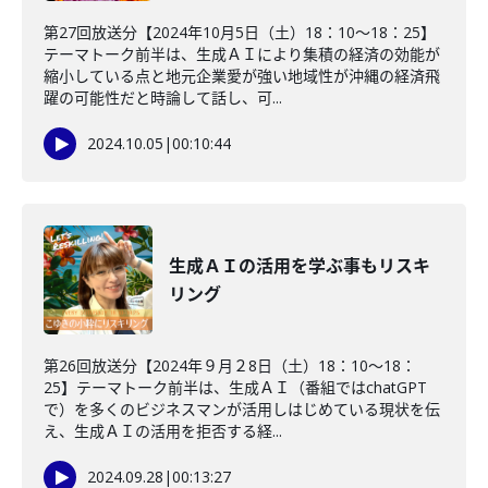
第27回放送分【2024年10月5日（土）18：10～18：25】
テーマトーク前半は、生成ＡＩにより集積の経済の効能が
縮小している点と地元企業愛が強い地域性が沖縄の経済飛
躍の可能性だと時論して話し、可...
2024.10.05
|
00:10:44
生成ＡＩの活用を学ぶ事もリスキ
リング
第26回放送分【2024年９月２8日（土）18：10～18：
25】テーマトーク前半は、生成ＡＩ（番組ではchatGPT
で）を多くのビジネスマンが活用しはじめている現状を伝
え、生成ＡＩの活用を拒否する経...
2024.09.28
|
00:13:27