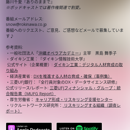
藤川千愛『ありのままで』
※ポッドキャストでは著作権関連で割愛。
番組メールアドレス:
snow@rokinawa.co.jp
番組へのリクエスト、ご意見、ご感想などメールで募集していま
す♪
参考資料:
・一般社団法人「
沖縄オペラアカデミー
」主宰 黒島 舞季子
・ダイキン工業：『ダイキン情報技術大学』
公式サイト（企業概要）:
ダイキン工業：デジタル人材育成の取
り組み
・経済産業省 :
DXを推進する人材の育成・確保（事例集）
・三菱UFJ銀行：『全行員対象のDX・データサイエンス研修』
公式リリース/レポート:
三菱UFJフィナンシャル・グループ：統
合報告書（MUFG Report）
・厚生労働省：
キャリア形成・リスキリング支援センター
・リクルートワークス研究所：
リスキリングする組織（調査レ
ポート）