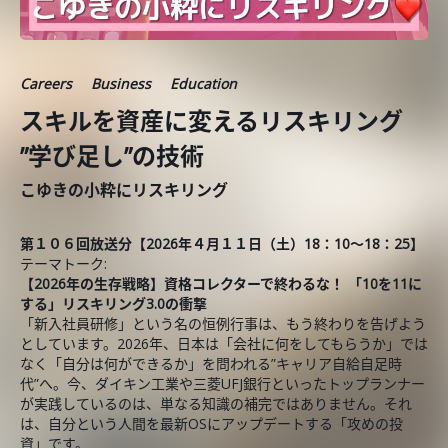
Careers
Business
Education
スキルを資産に変えるリスキリング
”学び足し”の技術
こゆきの小粋にリスキリング
第１０６回放送分【2026年４月１１
日（土）18：10～18：25】
テーマトーク:
【2026年の生存戦略】資格コレクターで終わるな！ 「10を11に
する」リスキリング3.0の衝撃
「新入社員研修」という名の恒例行事は、もう終わりを告げよう
としています。2026年、日本は「会社に何をしてもらうか」では
なく「自分は何ができるか」を問われる”キャリア自給自足時
代”へ。今、ダイキン工業や三菱UFJ銀行といったトップランナー
が実践しているのは、単なる知識の補完ではありません。それ
は、自分という人間を最新OSにアップデートする「攻めの投
資」です。