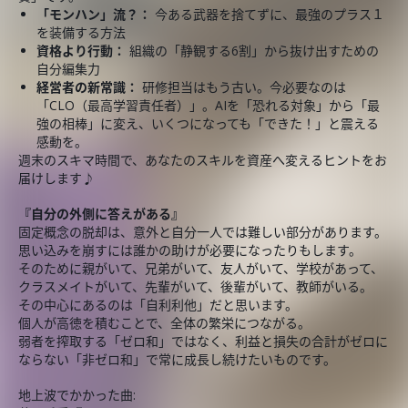
「モンハン」流？：
今ある武器を捨てずに、最強のプラス１
を装備する方法
資格より行動：
組織の「静観する6割」から抜け出すための
自分編集力
経営者の新常識：
研修担当はもう古い。今必要なのは
「CLO（最高学習責任者）」。AIを「恐れる対象」から「最
強の相棒」に変え、いくつになっても「できた！」と震える
感動を。
週末のスキマ時間で、あなたのスキルを資産へ変えるヒントをお
届けします♪
『自分の外側に答えがある』
固定概念の脱却は、意外と自分一人では難しい部分があります。
思い込みを崩すには誰かの助けが必要になったりもします。
そのために親がいて、兄弟がいて、友人がいて、学校があって、
クラスメイトがいて、先輩がいて、後輩がいて、教師がいる。
その中心にあるのは「自利利他」だと思います。
個人が高徳を積むことで、全体の繁栄につながる。
弱者を搾取する「ゼロ和」ではなく、利益と損失の合計がゼロに
ならない「非ゼロ和」で常に成長し続けたいものです。
地上波でかかった曲: