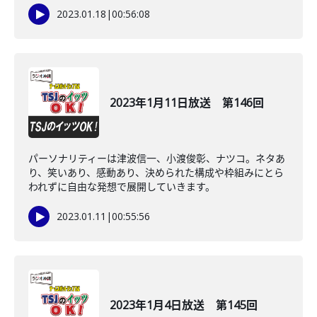
2023.01.18
|
00:56:08
2023年1月11日放送 第146回
パーソナリティーは津波信一、小渡俊彰、ナツコ。ネタあ
り、笑いあり、感動あり、決められた構成や枠組みにとら
われずに自由な発想で展開していきます。
2023.01.11
|
00:55:56
2023年1月4日放送 第145回