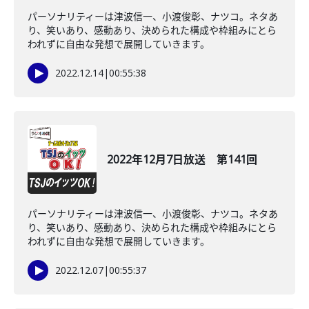
パーソナリティーは津波信一、小渡俊彰、ナツコ。ネタあ
り、笑いあり、感動あり、決められた構成や枠組みにとら
われずに自由な発想で展開していきます。
2022.12.14
|
00:55:38
2022年12月7日放送 第141回
パーソナリティーは津波信一、小渡俊彰、ナツコ。ネタあ
り、笑いあり、感動あり、決められた構成や枠組みにとら
われずに自由な発想で展開していきます。
2022.12.07
|
00:55:37