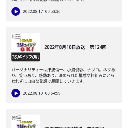
2022.08.17
|
00:53:36
2022年8月10日放送 第124回
パーソナリティーは津波信一、小渡俊彰、ナツコ。ネタあ
り、笑いあり、感動あり、決められた構成や枠組みにとら
われずに自由な発想で展開していきます。
2022.08.10
|
00:54:59