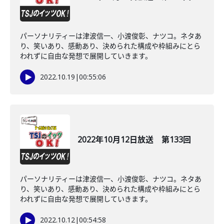
パーソナリティーは津波信一、小渡俊彰、ナツコ。ネタあ
り、笑いあり、感動あり、決められた構成や枠組みにとら
われずに自由な発想で展開していきます。
2022.10.19
|
00:55:06
2022年10月12日放送 第133回
パーソナリティーは津波信一、小渡俊彰、ナツコ。ネタあ
り、笑いあり、感動あり、決められた構成や枠組みにとら
われずに自由な発想で展開していきます。
2022.10.12
|
00:54:58