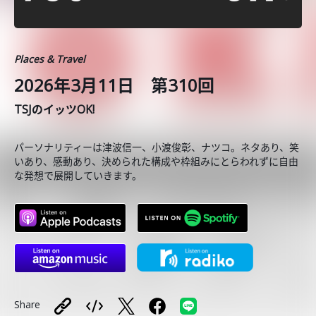
Places & Travel
2026年3月11日 第310回
TSJのイッツOK!
パーソナリティーは津波信一、小渡俊彰、ナツコ。ネタあり、笑
いあり、感動あり、決められた構成や枠組みにとらわれずに自由
な発想で展開していきます。
Share