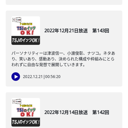
2022年12月21日放送 第143回
パーソナリティーは津波信一、小渡俊彰、ナツコ。ネタあ
り、笑いあり、感動あり、決められた構成や枠組みにとら
われずに自由な発想で展開していきます。
2022.12.21
|
00:56:20
2022年12月14日放送 第142回