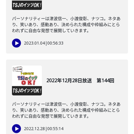
パーソナリティーは津波信一、小渡俊彰、ナツコ。ネタあ
り、笑いあり、感動あり、決められた構成や枠組みにとら
われずに自由な発想で展開していきます。
2023.01.04
|
00:56:33
2022年12月28日放送 第144回
パーソナリティーは津波信一、小渡俊彰、ナツコ。ネタあ
り、笑いあり、感動あり、決められた構成や枠組みにとら
われずに自由な発想で展開していきます。
2022.12.28
|
00:55:14