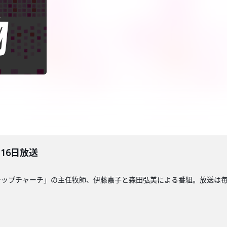
月16日放送
ップチャーチ」の主任牧師、伊藤嘉子と森田弘美による番組。放送は毎週日