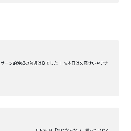
ーサージ的沖縄の普通はＢでした！ ※本日は久高せいやアナ
揃えたい」 ６８％ Ｂ「気にならない。揃っていなく