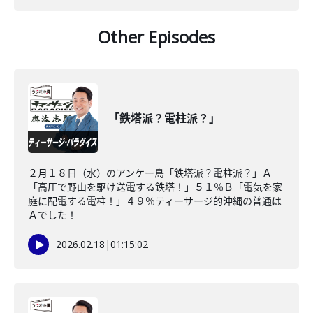
Other Episodes
「鉄塔派？電柱派？」
２月１８日（水）のアンケー島「鉄塔派？電柱派？」Ａ
「高圧で野山を駆け送電する鉄塔！」５１％Ｂ「電気を家
庭に配電する電柱！」４９％ティーサージ的沖縄の普通は
Ａでした！
2026.02.18
|
01:15:02