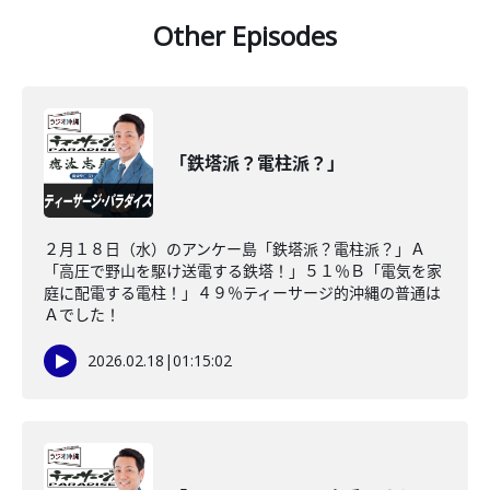
Other Episodes
「鉄塔派？電柱派？」
２月１８日（水）のアンケー島「鉄塔派？電柱派？」Ａ
「高圧で野山を駆け送電する鉄塔！」５１％Ｂ「電気を家
庭に配電する電柱！」４９％ティーサージ的沖縄の普通は
Ａでした！
2026.02.18
|
01:15:02