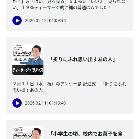
か？」Ａ「はい。見る見る」８１％Ｂ「いいえ。見られな
い」１９％ティーサージ的沖縄の普通はＡでした！
2026.02.12
|
01:09:34
「折りにふれ思い出すあの人」
２月１１日（水・祝）のアンケー島 記述式！「折りにふれ
思い出すあの人」
2026.02.11
|
01:18:40
「小学生の頃、校内でお菓子を食