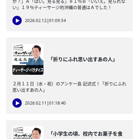
か？」Ａ「はい。見る見る」８１％Ｂ「いいえ。見られな
い」１９％ティーサージ的沖縄の普通はＡでした！
2026.02.12
|
01:09:34
「折りにふれ思い出すあの人」
２月１１日（水・祝）のアンケー島 記述式！「折りにふれ
思い出すあの人」
2026.02.11
|
01:18:40
「小学生の頃、校内でお菓子を食