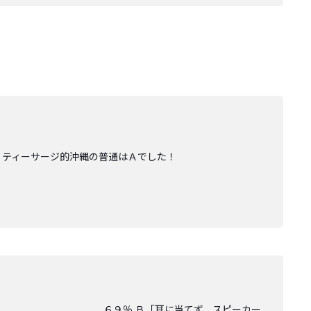
 ティーサージ的沖縄の普通はＡでした！
に当てて」 ６９％ Ｂ「耳に当てず、スピーカー