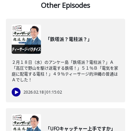
Other Episodes
「鉄塔派？電柱派？」
２月１８日（水）のアンケー島「鉄塔派？電柱派？」Ａ
「高圧で野山を駆け送電する鉄塔！」５１％Ｂ「電気を家
庭に配電する電柱！」４９％ティーサージ的沖縄の普通は
Ａでした！
2026.02.18
|
01:15:02
「UFOキャッチャー上手ですか」