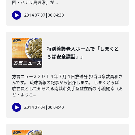
回・ハナリ島遠泳」が ...
2014.07.07
|
00:04:30
特別養護老人ホームで「しまくと
ぅば安全講話」」
方言ニュース２０１４年７月４日放送分 担当は糸数昌和さ
んです。 琉球新報の記事から紹介します。 しまくとぅば
駐在員として知られる南城市久手堅駐在所の 小渡錫幸（お
ど・ようこ...
2014.07.04
|
00:04:40