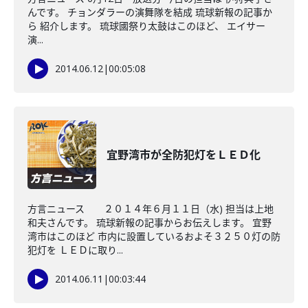
んです。 チョンダラーの演舞隊を結成 琉球新報の記事か
ら 紹介します。 琉球國祭り太鼓はこのほど、 エイサー
演...
2014.06.12
|
00:05:08
宜野湾市が全防犯灯をＬＥＤ化
方言ニュース ２０１４年６月１１日（水) 担当は上地
和夫さんです。 琉球新報の記事からお伝えします。 宜野
湾市はこのほど 市内に設置しているおよそ３２５０灯の防
犯灯を ＬＥＤに取り...
2014.06.11
|
00:03:44