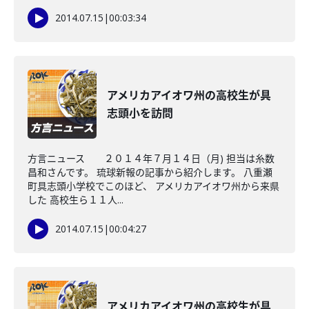
2014.07.15
|
00:03:34
アメリカアイオワ州の高校生が具
志頭小を訪問
方言ニュース ２０１４年７月１４日（月) 担当は糸数
昌和さんです。 琉球新報の記事から紹介します。 八重瀬
町具志頭小学校でこのほど、 アメリカアイオワ州から来県
した 高校生ら１１人...
2014.07.15
|
00:04:27
アメリカアイオワ州の高校生が具