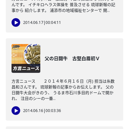
んです。 イチキロヘラス体操を 普及させる 琉球新報の記
事から 紹介します。 浦添市の地域福祉センターで 開...
2014.06.17
|
00:04:11
父の日闘牛 古堅白眉初Ｖ
方言ニュース ２０１４年６月１６日（月) 担当は糸数
昌和さんです。 琉球新報の記事からお伝えします。 父の
日闘牛大会がきのう、 うるま市石川多目的ドームで開か
れ、 注目のシーの一番...
2014.06.16
|
00:03:36