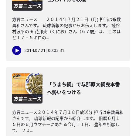
方言ニュース ２０１４年７月２１日（月) 担当は糸数
昌和さんです。 琉球新報の記事からお伝えします。 読谷
村波平の 知花邦夫（くにお）さん（６７歳）は、 このほ
ど１７・５キロの...
2014.07.21
|
00:03:31
「うまち綱」で与那原大綱曳本番
へ勢いをつける
方言ニュース２０１４年７月１８日放送分 担当は糸数昌和
さんです。 琉球新報の記事から紹介します。 旧暦６月１
５日の６月ウマチーにあたる今月１１日、 豊年を祈願し
て、 ２０...