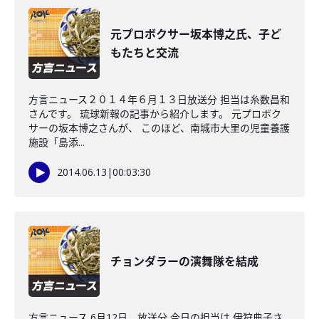
元プロボクサー坂本博之氏、子ど
もたちと交流
方言ニュース２０１４年６月１３日放送分 担当は糸数昌和
さんです。 琉球新報の記事から紹介します。 元プロボク
サーの坂本博之さんが、 このほど、南城市大里の児童養護
施設「島添...
2014.06.13
|
00:03:30
チョンダラーの演舞隊を結成
方言ニュース 6月12日 放送分 今日の担当は 伊狩典子さ