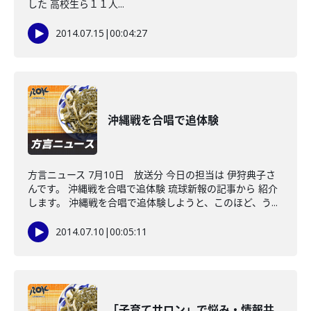
した 高校生ら１１人...
2014.07.15
|
00:04:27
沖縄戦を合唱で追体験
方言ニュース 7月10日 放送分 今日の担当は 伊狩典子さ
んです。 沖縄戦を合唱で追体験 琉球新報の記事から 紹介
します。 沖縄戦を合唱で追体験しようと、このほど、う...
2014.07.10
|
00:05:11
「子育てサロン」で悩み・情報共