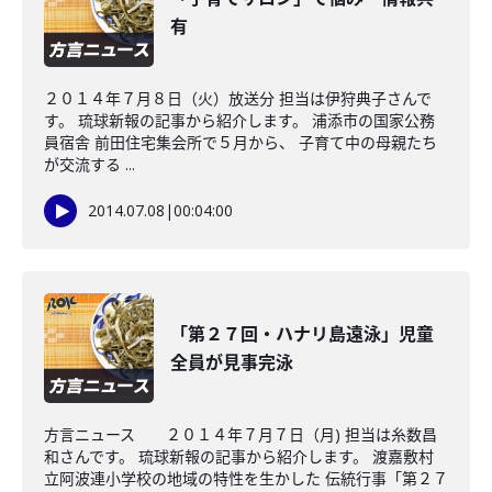
有
２０１４年７月８日（火）放送分 担当は伊狩典子さんで
す。 琉球新報の記事から紹介します。 浦添市の国家公務
員宿舎 前田住宅集会所で５月から、 子育て中の母親たち
が交流する ...
2014.07.08
|
00:04:00
「第２７回・ハナリ島遠泳」児童
全員が見事完泳
方言ニュース ２０１４年７月７日（月) 担当は糸数昌
和さんです。 琉球新報の記事から紹介します。 渡嘉敷村
立阿波連小学校の地域の特性を生かした 伝統行事「第２７