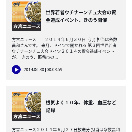
世界若者ウチナーンチュ大会の資
金造成イベント、きのう開催
方言ニュース ２０１４年６月３０日（月) 担当は糸数
昌和さんです。 来月、ドイツで開かれる 第３回世界若者
ウチナーンチュ大会ドイツ２０１４の資金造成イベント
が、 きのう、那覇市の ...
2014.06.30
|
00:03:59
根気よく１０年、体重、血圧など
記録
方言ニュース２０１４年６月２７日放送分 担当は糸数昌和