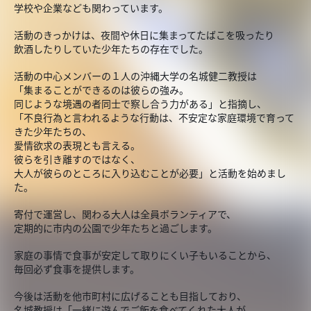
学校や企業なども関わっています。
活動のきっかけは、夜間や休日に集まってたばこを吸ったり
飲酒したりしていた少年たちの存在でした。
活動の中心メンバーの１人の沖縄大学の名城健二教授は
「集まることができるのは彼らの強み。
同じような境遇の者同士で察し合う力がある」と指摘し、
「不良行為と言われるような行動は、不安定な家庭環境で育って
きた少年たちの、
愛情欲求の表現とも言える。
彼らを引き離すのではなく、
大人が彼らのところに入り込むことが必要」と活動を始めまし
た。
寄付で運営し、関わる大人は全員ボランティアで、
定期的に市内の公園で少年たちと過ごします。
家庭の事情で食事が安定して取りにくい子もいることから、
毎回必ず食事を提供します。
今後は活動を他市町村に広げることも目指しており、
名城教授は「一緒に遊んでご飯を食べてくれた大人が