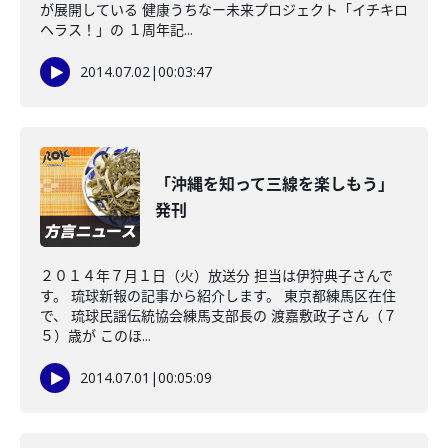
が展開している 健康うちなー未来プロジェクト「イチキロ
ヘラス！」の １周年記...
2014.07.02
|
00:03:47
「沖縄を知って三線を楽しもう」
発刊
２０１４年７月１日（火）放送分 担当は伊狩典子さんで
す。 琉球新報の記事から紹介します。 東京都練馬区在住
で、 琉球民謡伝統協会練馬支部長の 渡嘉敷政子さん（７
５）歳が このほ...
2014.07.01
|
00:05:09