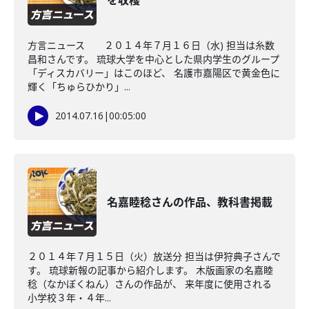
を収穫
方言ニュース ２０１４年７月１６日（水) 担当は糸数
昌和さんです。 琉球大学を中心とした県内学生のグループ
「ディスカバリー」はこのほど、 名護市嘉陽区で黄金色に
輝く「ちゅらひかり」...
2014.07.16
|
00:05:00
名嘉睦稔さんの作品、教科書掲載
２０１４年７月１５日（火）放送分 担当は伊狩典子さんで
す。 琉球新報の記事から紹介します。 木版画家の名嘉睦
稔（なかぼくねん）さんの作品が、 来年度に使用される
小学校３年・４年...