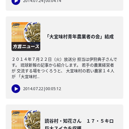
2014.07.24
|
00:04:14
「大宜味村青年農業者の会」結成
２０１４年７月２２日（火）放送分 担当は伊狩典子さんで
す。 琉球新報の記事から紹介します。 若手の農業経営者
が 交流する場をつくろうと、 大宜味村の若い農家１４人
が 「大宜味村...
2014.07.22
|
00:05:12
読谷村・知花さん １７・５キロ
巨大スイカを収穫