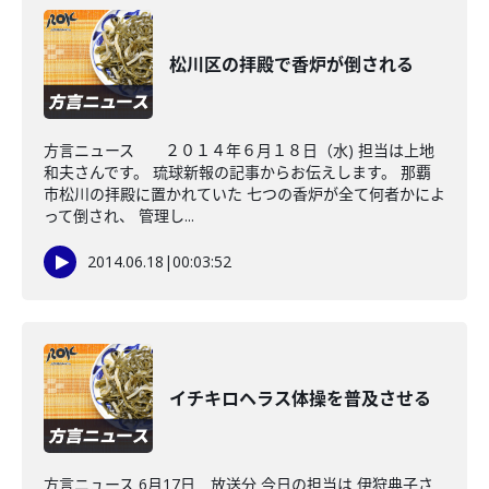
松川区の拝殿で香炉が倒される
方言ニュース ２０１４年６月１８日（水) 担当は上地
和夫さんです。 琉球新報の記事からお伝えします。 那覇
市松川の拝殿に置かれていた 七つの香炉が全て何者かによ
って倒され、 管理し...
2014.06.18
|
00:03:52
イチキロヘラス体操を普及させる
方言ニュース 6月17日 放送分 今日の担当は 伊狩典子さ