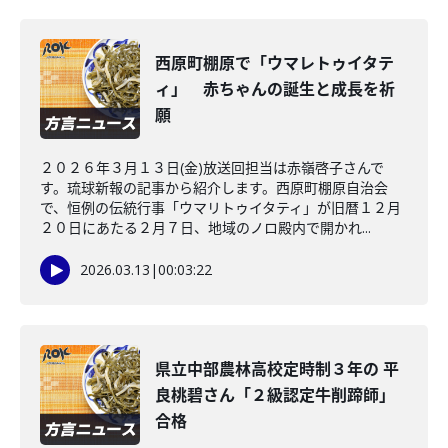
西原町棚原で「ウマレトゥイタテ
ィ」 赤ちゃんの誕生と成長を祈
願
２０２６年３月１３日(金)放送回担当は赤嶺啓子さんで
す。琉球新報の記事から紹介します。西原町棚原自治会
で、恒例の伝統行事「ウマリトゥイタティ」が旧暦１２月
２０日にあたる２月７日、地域のノロ殿内で開かれ...
2026.03.13
|
00:03:22
県立中部農林高校定時制３年の 平
良桃碧さん「２級認定牛削蹄師」
合格