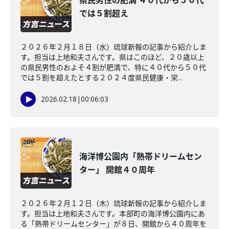
県民男性の肥満 ４０代から５０代
では５割超え
２０２６年２月１８日（水）琉球新報の記事から紹介しま
す。担当は上地和夫さんです。県はこのほど、２０歳以上
の県民男性のおよそ４割が肥満で、特に４０代から５０代
では５割を超えたとする２０２４度県民健康・栄...
2026.02.18
|
00:06:03
海洋博公園内「熱帯ドリームセン
ター」 開館４０周年
２０２６年２月１２日（木）琉球新報の記事から紹介しま
す。担当は上地和夫さんです。本部町の海洋博公園内にあ
る「熱帯ドリームセンター」が８日、開館から４０周年を