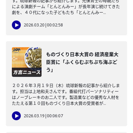
す。琉球新報の記事から紹介します。元保育士の母親たち
による演劇チーム「とんとんみー」が長年演じ続けてきた
劇を、４０代になった子どもたち「とんとんみー...
2026.03.20
|
00:02:58
ものづくり日本大賞の 経済産業大
臣賞に「ふくらむぷちぷち海ぶど
う」
２０２６年３月１９日（木）琉球新報の記事から紹介しま
す。担当は上地和夫さんです。番組代打パーソナリティー
はノーブレーキのお二人です。製造業などの優秀な人材を
たたえる第１０回ものづくり日本大賞の受賞者が...
2026.03.19
|
00:06:07