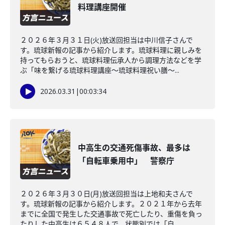
料理講座開催
２０２６年３月３１日(火)放送回担当は中川信子さんで
す。琉球新報の記事から紹介します。琉球料理に親しみを
持ってもらおうと、琉球料理伝承人から調理方法などを学
ぶ「味を繋げる琉球料理講座～琉球料理祝い膳～...
2026.03.31
|
00:03:34
中高生の交通死傷事故、最多は
「自転車乗用中」 警察庁
２０２６年３月３０日(月)放送回担当は上地和夫さんで
す。琉球新報の記事から紹介します。２０２１年から去年
までに全国で発生した交通事故で死亡したり、重傷を負っ
たりした中高生は６５４８人で、状態別では「自...