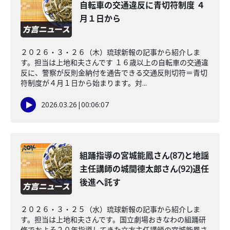
自転車の交通違反に青切符制度 ４
月１日から
２０２６・３・２６（木）琉球新報の記事から紹介しま
す。担当は上地和夫さんです １６歳以上の自転車の交通違
反に、警察が反則金納付を通告できる交通反則切符＝青切
符制度が４月１日から始まります。対...
2026.03.26
|
00:06:07
組踊指導の宮城能鳳さん(87)と地謡
主任講師の城間德太郎さん(92)退任
後進へ託す
２０２６・３・２５（水）琉球新報の記事から紹介しま
す。担当は上地和夫さんです。国立劇場おきなわの組踊研
修でおよそ２０年指導してきた立方主任講師の宮城能鳳さ