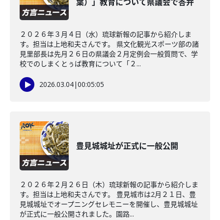
葉）」教育について県議会で答弁
２０２６年３月４日（水）琉球新報の記事から紹介しま
す。担当は上地和夫さんです。 県文化観光スポーツ部の諸
見里部長は先月２６日の県議会２月定例会一般質問で、学
校でのしまくとぅば教育について「２...
2026.03.04
|
00:05:05
豊見城城址が正式に一般公開
２０２６年２月２６日（木）琉球新報の記事から紹介しま
す。担当は上地和夫さんです。 豊見城市は2月２１日、豊
見城城址でオープニングセレモニーを開催し、豊見城城址
が正式に一般公開されました。園路...