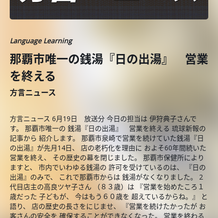
Language Learning
那覇市唯一の銭湯『日の出湯』 営業
を終える
方言ニュース
方言ニュース 6月19日 放送分 今日の担当は 伊狩典子さんで
す。 那覇市唯一の 銭湯『日の出湯』 営業を終える 琉球新報の
記事から 紹介します。 那覇市泉崎で営業を続けていた銭湯『日
の出湯』が先月14日、 店の老朽化を理由に およそ60年間続いた
営業を終え、 その歴史の幕を閉じました。 那覇市保健所により
ますと、 市内でいわゆる銭湯の 許可を受けているのは、 『日の
出湯』のみで、 これで那覇市からは 銭湯がなくなりました。 2
代目店主の高良ツヤ子さん （８３歳）は 『営業を始めたころ１
歳だった 子どもが、 今はもう６０歳を 超えているからね。』 と
語り、 店の歴史の長さをにじませ、 『営業を続けたかったが お
客さんの安全を 確保することができなくなった。 営業を終わる