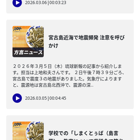
2026.03.06
|
00:03:23
宮古島近海で地震頻発 注意を呼び
かけ
２０２６年３月５日（木）琉球新報の記事から紹介しま
す。担当は上地和夫さんです。 ２日午後７時３９分ごろ、
宮古島で震度３の地震がありました。気象庁によります
と、震源地は宮古島北西沖で、震源の深...
2026.03.05
|
00:04:45
学校での「しまくとぅば（島言