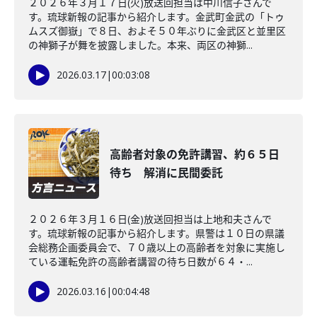
２０２６年３月１７日(火)放送回担当は中川信子さんで
す。琉球新報の記事から紹介します。金武町金武の「トゥ
ムスズ御嶽」で８日、およそ５０年ぶりに金武区と並里区
の神獅子が舞を披露しました。本来、両区の神獅...
2026.03.17
|
00:03:08
高齢者対象の免許講習、約６５日
待ち 解消に民間委託
２０２６年３月１６日(金)放送回担当は上地和夫さんで
す。琉球新報の記事から紹介します。県警は１０日の県議
会総務企画委員会で、７０歳以上の高齢者を対象に実施し
ている運転免許の高齢者講習の待ち日数が６４・...
2026.03.16
|
00:04:48