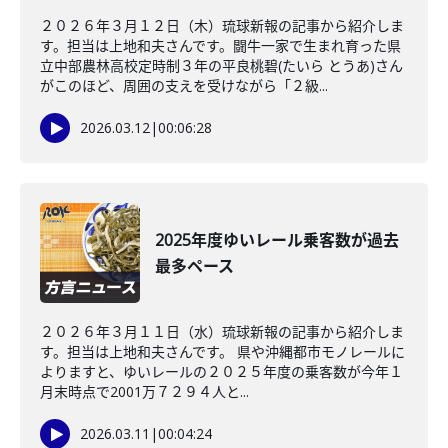
２０２６年３月１２日（木）琉球新報の記事から紹介しま
す。担当は上地和夫さんです。闘牛一家で生まれ育った県
立中部農林高校定時制３年の平良桃碧(たいら とうあ)さん
がこのほど、周囲の支えを受けながら「２級...
2026.03.12
|
00:06:28
2025年度ゆいレール乗客数が過去
最多ペース
２０２６年３月１１日（水）琉球新報の記事から紹介しま
す。担当は上地和夫さんです。 県や沖縄都市モノレールに
よりますと、ゆいレールの２０２５年度の乗客数が今年１
月末時点で2001万７２９４人と...
2026.03.11
|
00:04:24