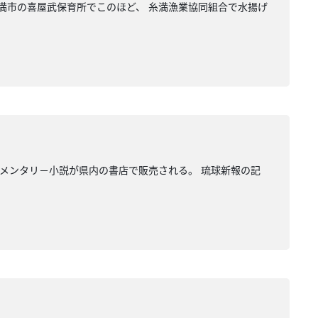
糸満市の喜屋武保育所でこのほど、 糸満漁業協同組合で水揚げ
。
ュメンタリ－小説が県内の書店で販売される。 琉球新報の記