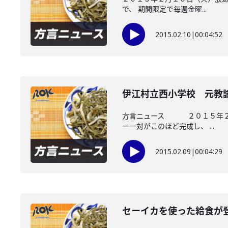
で、 期間限定で毎週金曜...
2015.02.10
|
00:04:52
伊江村立西小学校 元教
方言ニュース ２０１５年２月９
ー一対がこのほど完成し、 ...
2015.02.09
|
00:04:29
セーイカを使った給食が