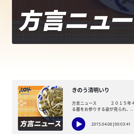
きのう清明いり
方言ニュース ２０１５年４月６
る墓をお参りする姿が見られ、...
2015.04.06
|
00:03:41