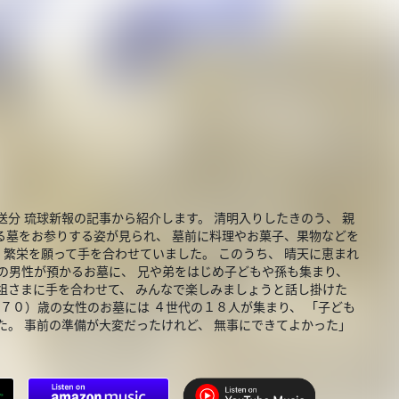
 琉球新報の記事から紹介します。 清明入りしたきのう、 親
る墓をお参りする姿が見られ、 墓前に料理やお菓子、果物などを
 繁栄を願って手を合わせていました。 このうち、 晴天に恵まれ
の男性が預かるお墓に、 兄や弟をはじめ子どもや孫も集まり、
祖さまに手を合わせて、 みんなで楽しみましょうと話し掛けた
（７０）歳の女性のお墓には ４世代の１８人が集まり、 「子ども
た。 事前の準備が大変だったけれど、 無事にできてよかった」