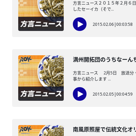
方言ニュース２０１５年２月６日
したセーイカ（そで...
2015.02.06
|
00:03:58
満州開拓団のうちなーん
方言ニュース 2月5日 放送分
事から紹介します ...
2015.02.05
|
00:04:59
南風原照屋で伝統文化オ