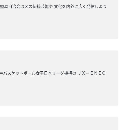
町照屋自治会は区の伝統芸能や 文化を内外に広く発信しよう
Ｌ＝バスケットボール女子日本リーグ機構の ＪＸ－ＥＮＥＯ