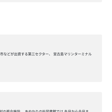
島市などが出資する第三セクター、 宮古島マリンターミナル
村の複合施設、 あやかりの杜図書館では 先月から今月ま