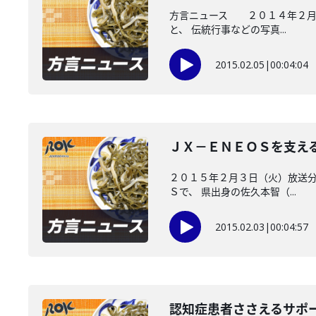
方言ニュース ２０１４年２月４
と、 伝統行事などの写真...
2015.02.05
|
00:04:04
ＪＸ－ＥＮＥＯＳを支え
２０１５年２月３日（火）放送分
Ｓで、 県出身の佐久本智（...
2015.02.03
|
00:04:57
認知症患者ささえるサポ