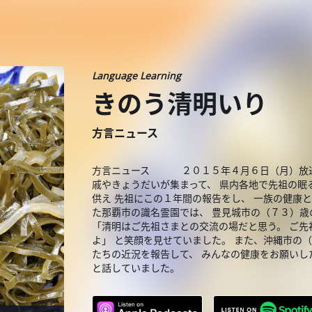
Language Learning
きのう清明いり
方言ニュース
方言ニュース ２０１５年４月６日（月）放送分
戚やきょうだいが集まって、 県内各地で先祖の眠
供え 先祖にこの１年間の報告をし、 一族の健康と
た那覇市の識名霊園では、 豊見城市の（７３）歳
「清明はご先祖さまとの交流の場だと思う。 ご先
よ」 と笑顔を見せていました。 また、沖縄市の
たちの近況を報告して、 みんなの健康をお願いし
と話していました。