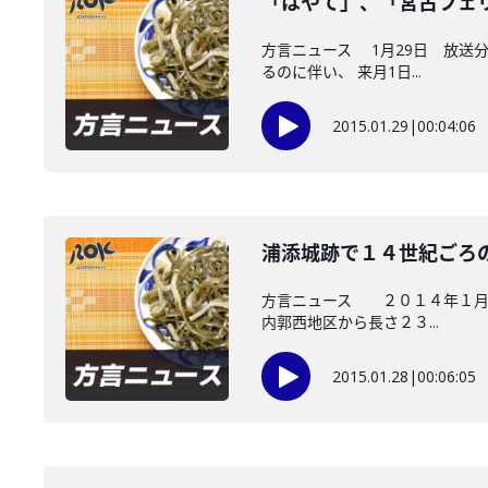
「はやて」、「宮古フェ
方言ニュース 1月29日 放送
るのに伴い、 来月1日...
2015.01.29
|
00:04:06
浦添城跡で１４世紀ごろ
方言ニュース ２０１４年１月２
内郭西地区から長さ２３...
2015.01.28
|
00:06:05