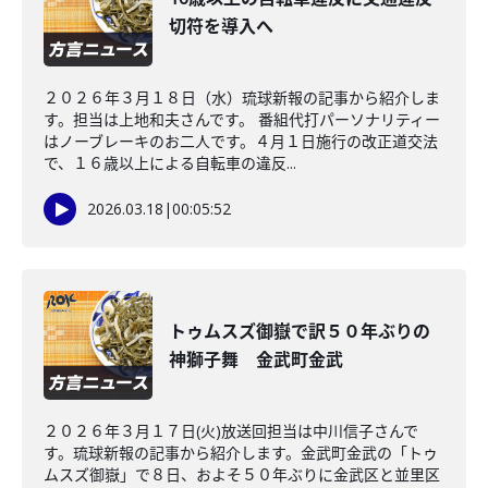
切符を導入へ
２０２６年３月１８日（水）琉球新報の記事から紹介しま
す。担当は上地和夫さんです。 番組代打パーソナリティー
はノーブレーキのお二人です。４月１日施行の改正道交法
で、１６歳以上による自転車の違反...
2026.03.18
|
00:05:52
トゥムスズ御嶽で訳５０年ぶりの
神獅子舞 金武町金武
２０２６年３月１７日(火)放送回担当は中川信子さんで
す。琉球新報の記事から紹介します。金武町金武の「トゥ
ムスズ御嶽」で８日、およそ５０年ぶりに金武区と並里区