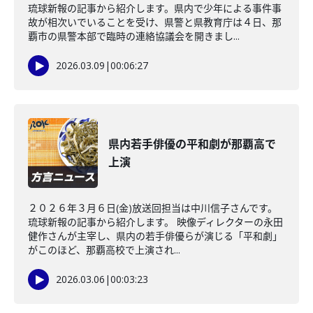
琉球新報の記事から紹介します。県内で少年による事件事
故が相次いでいることを受け、県警と県教育庁は４日、那
覇市の県警本部で臨時の連絡協議会を開きまし...
2026.03.09
|
00:06:27
県内若手俳優の平和劇が那覇高で
上演
２０２６年３月６日(金)放送回担当は中川信子さんです。
琉球新報の記事から紹介します。 映像ディレクターの永田
健作さんが主宰し、県内の若手俳優らが演じる「平和劇」
がこのほど、那覇高校で上演され...
2026.03.06
|
00:03:23