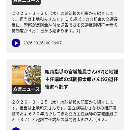
２０２６・３・２６（木）琉球新報の記事から紹介しま
す。担当は上地和夫さんです １６歳以上の自転車の交通違
反に、警察が反則金納付を通告できる交通反則切符＝青切
符制度が４月１日から始まります。対...
2026.03.26
|
00:06:07
組踊指導の宮城能鳳さん(87)と地謡
主任講師の城間德太郎さん(92)退任
後進へ託す
２０２６・３・２５（水）琉球新報の記事から紹介しま
す。担当は上地和夫さんです。国立劇場おきなわの組踊研
修でおよそ２０年指導してきた立方主任講師の宮城能鳳さ
ん（８７）と地謡主任講師の城間德太郎さん（９２...