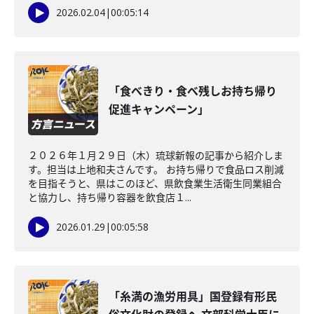
2026.02.04
|
00:05:14
「食べきり・食べ残しお持ち帰り
促進キャンペーン」
２０２６年１月２９日（木）琉球新報の記事から紹介しま
す。担当は上地和夫さんです。 お持ち帰りで食品ロス削減
を目指そうと、県はこのほど、県飲食業生活衛生同業組合
と協力し、持ち帰り容器を飲食店１...
2026.01.29
|
00:05:58
「糸満の漁労用具」国登録有形民