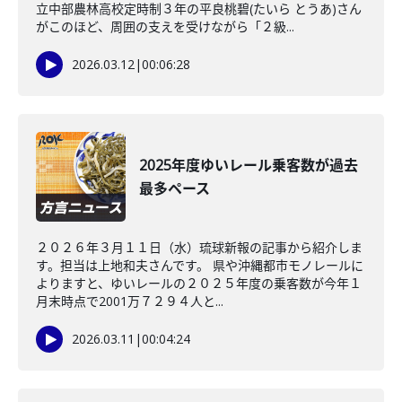
立中部農林高校定時制３年の平良桃碧(たいら とうあ)さん
がこのほど、周囲の支えを受けながら「２級...
2026.03.12
|
00:06:28
2025年度ゆいレール乗客数が過去
最多ペース
２０２６年３月１１日（水）琉球新報の記事から紹介しま
す。担当は上地和夫さんです。 県や沖縄都市モノレールに
よりますと、ゆいレールの２０２５年度の乗客数が今年１
月末時点で2001万７２９４人と...
2026.03.11
|
00:04:24