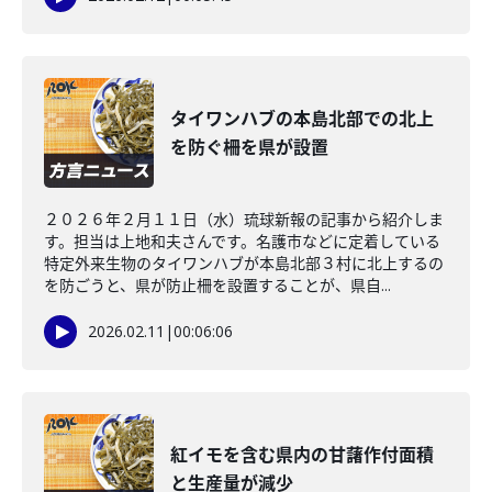
タイワンハブの本島北部での北上
を防ぐ柵を県が設置
２０２６年２月１１日（水）琉球新報の記事から紹介しま
す。担当は上地和夫さんです。名護市などに定着している
特定外来生物のタイワンハブが本島北部３村に北上するの
を防ごうと、県が防止柵を設置することが、県自...
2026.02.11
|
00:06:06
紅イモを含む県内の甘藷作付面積
と生産量が減少