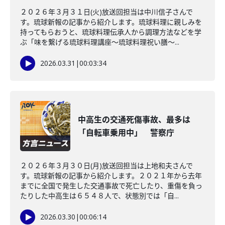
２０２６年３月３１日(火)放送回担当は中川信子さんで
す。琉球新報の記事から紹介します。琉球料理に親しみを
持ってもらおうと、琉球料理伝承人から調理方法などを学
ぶ「味を繋げる琉球料理講座～琉球料理祝い膳～...
2026.03.31
|
00:03:34
中高生の交通死傷事故、最多は
「自転車乗用中」 警察庁
２０２６年３月３０日(月)放送回担当は上地和夫さんで
す。琉球新報の記事から紹介します。２０２１年から去年
までに全国で発生した交通事故で死亡したり、重傷を負っ
たりした中高生は６５４８人で、状態別では「自...
2026.03.30
|
00:06:14