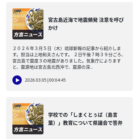
宮古島近海で地震頻発 注意を呼び
かけ
２０２６年３月５日（木）琉球新報の記事から紹介しま
す。担当は上地和夫さんです。 ２日午後７時３９分ごろ、
宮古島で震度３の地震がありました。気象庁によります
と、震源地は宮古島北西沖で、震源の深...
2026.03.05
|
00:04:45
学校での「しまくとぅば（島言
葉）」教育について県議会で答弁