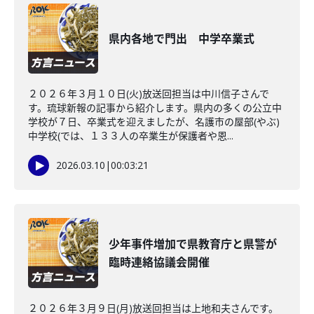
県内各地で門出 中学卒業式
２０２６年３月１０日(火)放送回担当は中川信子さんで
す。琉球新報の記事から紹介します。県内の多くの公立中
学校が７日、卒業式を迎えましたが、名護市の屋部(やぶ)
中学校(では、１３３人の卒業生が保護者や恩...
2026.03.10
|
00:03:21
少年事件増加で県教育庁と県警が
臨時連絡協議会開催
２０２６年３月９日(月)放送回担当は上地和夫さんです。