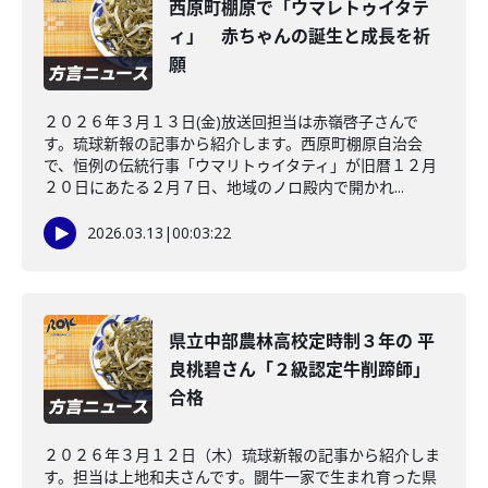
西原町棚原で「ウマレトゥイタテ
ィ」 赤ちゃんの誕生と成長を祈
願
２０２６年３月１３日(金)放送回担当は赤嶺啓子さんで
す。琉球新報の記事から紹介します。西原町棚原自治会
で、恒例の伝統行事「ウマリトゥイタティ」が旧暦１２月
２０日にあたる２月７日、地域のノロ殿内で開かれ...
2026.03.13
|
00:03:22
県立中部農林高校定時制３年の 平
良桃碧さん「２級認定牛削蹄師」
合格
２０２６年３月１２日（木）琉球新報の記事から紹介しま
す。担当は上地和夫さんです。闘牛一家で生まれ育った県