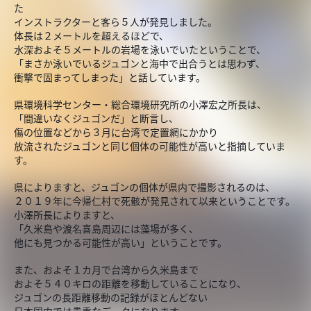
た
インストラクターと客ら５人が発見しました。
体長は２メートルを超えるほどで、
水深およそ５メートルの岩場を泳いでいたということで、
「まさか泳いでいるジュゴンと海中で出合うとは思わず、
衝撃で固まってしまった」と話しています。
県環境科学センター・総合環境研究所の小澤宏之所長は、
「間違いなくジュゴンだ」と断言し、
傷の位置などから３月に台湾で定置網にかかり
放流されたジュゴンと同じ個体の可能性が高いと指摘していま
す。
県によりますと、ジュゴンの個体が県内で撮影されるのは、
２０１９年に今帰仁村で死骸が発見されて以来ということです。
小澤所長によりますと、
「久米島や渡名喜島周辺には藻場が多く、
他にも見つかる可能性が高い」ということです。
また、およそ１カ月で台湾から久米島まで
およそ５４０キロの距離を移動していることになり、
ジュゴンの長距離移動の記録がほとんどない