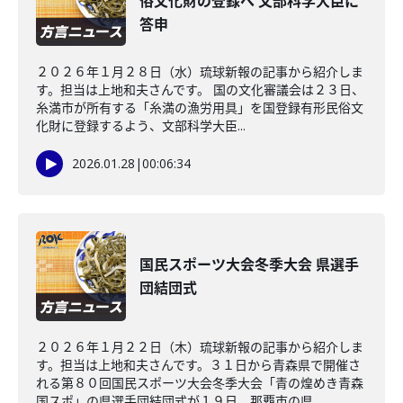
俗文化財の登録へ 文部科学大臣に
答申
２０２６年１月２８日（水）琉球新報の記事から紹介しま
す。担当は上地和夫さんです。 国の文化審議会は２３日、
糸満市が所有する「糸満の漁労用具」を国登録有形民俗文
化財に登録するよう、文部科学大臣...
2026.01.28
|
00:06:34
国民スポーツ大会冬季大会 県選手
団結団式
２０２６年１月２２日（木）琉球新報の記事から紹介しま
す。担当は上地和夫さんです。３１日から青森県で開催さ
れる第８０回国民スポーツ大会冬季大会「青の煌めき青森
国スポ」の県選手団結団式が１９日、那覇市の県...