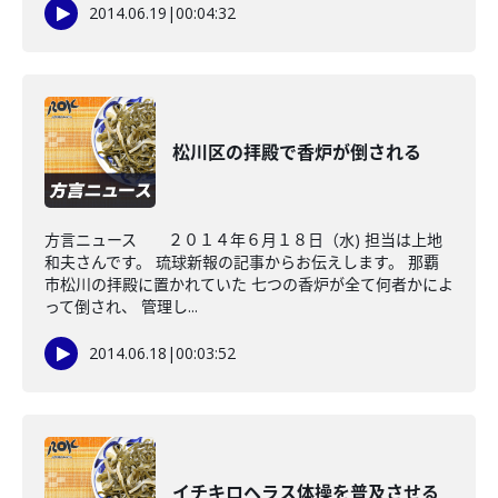
2014.06.19
|
00:04:32
松川区の拝殿で香炉が倒される
方言ニュース ２０１４年６月１８日（水) 担当は上地
和夫さんです。 琉球新報の記事からお伝えします。 那覇
市松川の拝殿に置かれていた 七つの香炉が全て何者かによ
って倒され、 管理し...
2014.06.18
|
00:03:52
イチキロヘラス体操を普及させる