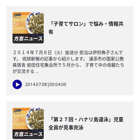
「子育てサロン」で悩み・情報共
有
２０１４年７月８日（火）放送分 担当は伊狩典子さんで
す。 琉球新報の記事から紹介します。 浦添市の国家公務
員宿舎 前田住宅集会所で５月から、 子育て中の母親たち
が交流する ...
2014.07.08
|
00:04:00
「第２７回・ハナリ島遠泳」児童
全員が見事完泳