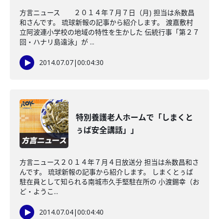
方言ニュース ２０１４年７月７日（月) 担当は糸数昌
和さんです。 琉球新報の記事から紹介します。 渡嘉敷村
立阿波連小学校の地域の特性を生かした 伝統行事「第２７
回・ハナリ島遠泳」が ...
2014.07.07
|
00:04:30
特別養護老人ホームで「しまくと
ぅば安全講話」」
方言ニュース２０１４年７月４日放送分 担当は糸数昌和さ
んです。 琉球新報の記事から紹介します。 しまくとぅば
駐在員として知られる南城市久手堅駐在所の 小渡錫幸（お
ど・ようこ...
2014.07.04
|
00:04:40