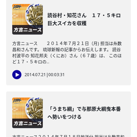
読谷村・知花さん １７・５キロ
巨大スイカを収穫
方言ニュース ２０１４年７月２１日（月) 担当は糸数
昌和さんです。 琉球新報の記事からお伝えします。 読谷
村波平の 知花邦夫（くにお）さん（６７歳）は、 このほ
ど１７・５キロの...
2014.07.21
|
00:03:31
「うまち綱」で与那原大綱曳本番
へ勢いをつける
方言ニュース２０１４年７月１８日放送分 担当は糸数昌和