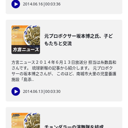
2014.06.16
|
00:03:36
元プロボクサー坂本博之氏、子ど
もたちと交流
方言ニュース２０１４年６月１３日放送分 担当は糸数昌和
さんです。 琉球新報の記事から紹介します。 元プロボク
サーの坂本博之さんが、 このほど、南城市大里の児童養護
施設「島添...
2014.06.13
|
00:03:30
チョンダラーの演舞隊を結成