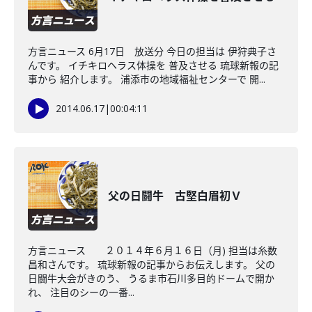
方言ニュース 6月17日 放送分 今日の担当は 伊狩典子さ
んです。 イチキロヘラス体操を 普及させる 琉球新報の記
事から 紹介します。 浦添市の地域福祉センターで 開...
2014.06.17
|
00:04:11
父の日闘牛 古堅白眉初Ｖ
方言ニュース ２０１４年６月１６日（月) 担当は糸数
昌和さんです。 琉球新報の記事からお伝えします。 父の
日闘牛大会がきのう、 うるま市石川多目的ドームで開か
れ、 注目のシーの一番...