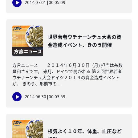
2014.07.01
|
00:05:09
世界若者ウチナーンチュ大会の資
金造成イベント、きのう開催
方言ニュース ２０１４年６月３０日（月) 担当は糸数
昌和さんです。 来月、ドイツで開かれる 第３回世界若者
ウチナーンチュ大会ドイツ２０１４の資金造成イベント
が、 きのう、那覇市の ...
2014.06.30
|
00:03:59
根気よく１０年、体重、血圧など