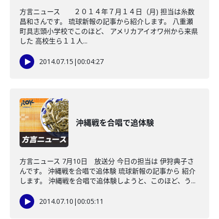
方言ニュース ２０１４年７月１４日（月) 担当は糸数
昌和さんです。 琉球新報の記事から紹介します。 八重瀬
町具志頭小学校でこのほど、 アメリカアイオワ州から来県
した 高校生ら１１人...
2014.07.15
|
00:04:27
沖縄戦を合唱で追体験
方言ニュース 7月10日 放送分 今日の担当は 伊狩典子さ
んです。 沖縄戦を合唱で追体験 琉球新報の記事から 紹介
します。 沖縄戦を合唱で追体験しようと、このほど、う...
2014.07.10
|
00:05:11