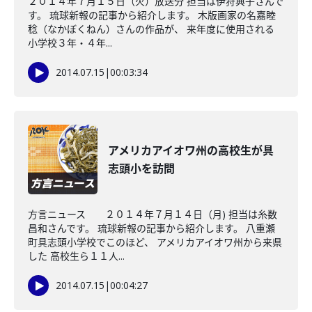
２０１４年７月１５日（火）放送分 担当は伊狩典子さんで
す。 琉球新報の記事から紹介します。 木版画家の名嘉睦
稔（なかぼくねん）さんの作品が、 来年度に使用される
小学校３年・４年...
2014.07.15
|
00:03:34
アメリカアイオワ州の高校生が具
志頭小を訪問
方言ニュース ２０１４年７月１４日（月) 担当は糸数
昌和さんです。 琉球新報の記事から紹介します。 八重瀬
町具志頭小学校でこのほど、 アメリカアイオワ州から来県
した 高校生ら１１人...
2014.07.15
|
00:04:27