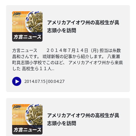
アメリカアイオワ州の高校生が具
志頭小を訪問
方言ニュース ２０１４年７月１４日（月) 担当は糸数
昌和さんです。 琉球新報の記事から紹介します。 八重瀬
町具志頭小学校でこのほど、 アメリカアイオワ州から来県
した 高校生ら１１人...
2014.07.15
|
00:04:27
アメリカアイオワ州の高校生が具
志頭小を訪問