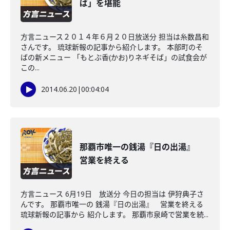
ば」を堪能
方言ニュース２０１４年６月２０日放送分 担当は糸数昌和
さんです。 琉球新報の記事から紹介します。 本部町のそ
ばの新メニュー 「もとぶ香(かお)りネギそば」の試食会が
この...
2014.06.20
|
00:04:04
那覇市唯一の銭湯『日の出湯』
営業を終える
方言ニュース 6月19日 放送分 今日の担当は 伊狩典子さ
んです。 那覇市唯一の 銭湯『日の出湯』 営業を終える
琉球新報の記事から 紹介します。 那覇市泉崎で営業を続...