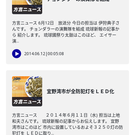
方言ニュース 6月12日 放送分 今日の担当は 伊狩典子さ
んです。 チョンダラーの演舞隊を結成 琉球新報の記事か
ら 紹介します。 琉球國祭り太鼓はこのほど、 エイサー
演...
2014.06.12
|
00:05:08
宜野湾市が全防犯灯をＬＥＤ化
方言ニュース ２０１４年６月１１日（水) 担当は上地
和夫さんです。 琉球新報の記事からお伝えします。 宜野
湾市はこのほど 市内に設置しているおよそ３２５０灯の防
犯灯を ＬＥＤに取り...