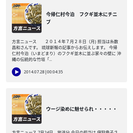
今帰仁村今泊 フクギ並木にチニ
ブ
方言ニュース ２０１４年７月２８日（月) 担当は糸数
昌和さんです。 琉球新報の記事からお伝えします。 今帰
仁村今泊（いまどまり）のフクギ並木に並ぶ家々の壁に 沖
縄の伝統的な竹垣「...
2014.07.28
|
00:04:35
ウージ染めに魅せられ・・・・・
方言ニュース 7月24日 放送分 今日の担当は 伊狩典子さ