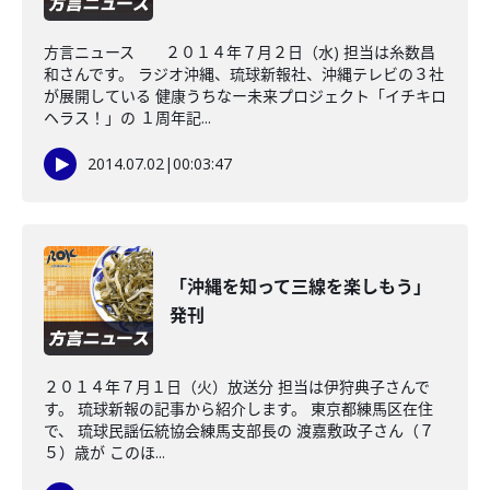
方言ニュース ２０１４年７月２日（水) 担当は糸数昌
和さんです。 ラジオ沖縄、琉球新報社、沖縄テレビの３社
が展開している 健康うちなー未来プロジェクト「イチキロ
ヘラス！」の １周年記...
2014.07.02
|
00:03:47
「沖縄を知って三線を楽しもう」
発刊
２０１４年７月１日（火）放送分 担当は伊狩典子さんで
す。 琉球新報の記事から紹介します。 東京都練馬区在住
で、 琉球民謡伝統協会練馬支部長の 渡嘉敷政子さん（７
５）歳が このほ...