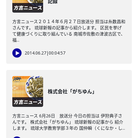
記録
方言ニュース２０１４年６月２７日放送分 担当は糸数昌和
さんです。 琉球新報の記事から紹介します。 区民を挙げ
て健康づくりに取り組んでいる 南城市佐敷の津波古区で、
福...
2014.06.27
|
00:04:57
株式会社「がちゆん」
方言ニュース 6月26日 放送分 今日の担当は 伊狩典子さ
んです。 株式会社「がちゆん」 琉球新報の記事から 紹介
します。 琉球大学教育学部３年の 国仲瞬（くになか・し...