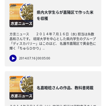
県内大学生らが嘉陽区で作った米
を収穫
方言ニュース ２０１４年７月１６日（水) 担当は糸数
昌和さんです。 琉球大学を中心とした県内学生のグループ
「ディスカバリー」はこのほど、 名護市嘉陽区で黄金色に
輝く「ちゅらひかり」...
2014.07.16
|
00:05:00
名嘉睦稔さんの作品、教科書掲載