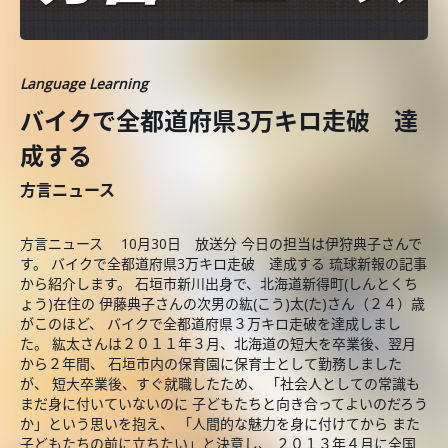
Language Learning
バイクで全都道府県3万キロ走破 達
成する
方言ニュース
方言ニュース 10月30日 放送分 今日の担当は伊狩典子さんで
す。 バイクで全都道府県3万キロ走破 達成する 琉球新報の記事
から紹介します。 石垣市新川出身で、北海道新得町(しんとくち
ょう)在住の 伊藤典子さんの次男の紘(こう)太(た)さん（２４）歳
がこのほど、 バイクで全都道府県３万キロ走破を達成しまし
た。 紘太さんは２０１１年３月、北海道の短大を卒業後、翌月
から２年間、 石垣市内の保育園に保育士として勤務しました
が、 短大卒業後、すぐ就職したため、 「社会人としての常識も
まだ身に付いていないのに 子どもたちと向き合ってよいのだろう
か」という思いを抱え、 「人間的な魅力を身に付けてから また
子どもたちの前に立ちたい」と決意し、 ２０１３年４月に全国