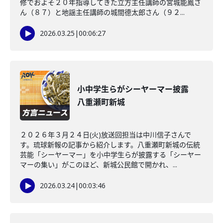
修でおよそ２０年指導してきた立方主任講師の宮城能鳳さ
ん（８７）と地謡主任講師の城間德太郎さん（９２...
2026.03.25
|
00:06:27
小中学生らがシーヤーマー披露
八重瀬町新城
２０２６年３月２４日(火)放送回担当は中川信子さんで
す。琉球新報の記事から紹介します。八重瀬町新城の伝統
芸能「シーヤーマー」を小中学生らが披露する「シーヤー
マーの集い」がこのほど、新城公民館で開かれ、...
2026.03.24
|
00:03:46