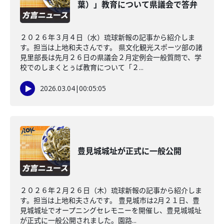
葉）」教育について県議会で答弁
２０２６年３月４日（水）琉球新報の記事から紹介しま
す。担当は上地和夫さんです。 県文化観光スポーツ部の諸
見里部長は先月２６日の県議会２月定例会一般質問で、学
校でのしまくとぅば教育について「２...
2026.03.04
|
00:05:05
豊見城城址が正式に一般公開
２０２６年２月２６日（木）琉球新報の記事から紹介しま
す。担当は上地和夫さんです。 豊見城市は2月２１日、豊
見城城址でオープニングセレモニーを開催し、豊見城城址
が正式に一般公開されました。園路...