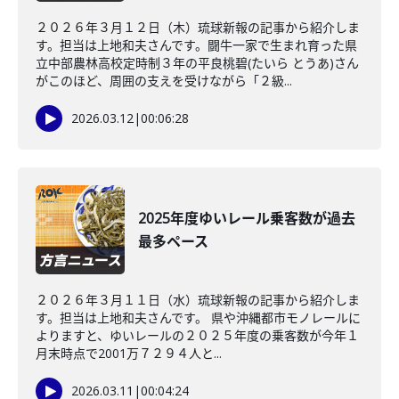
２０２６年３月１２日（木）琉球新報の記事から紹介しま
す。担当は上地和夫さんです。闘牛一家で生まれ育った県
立中部農林高校定時制３年の平良桃碧(たいら とうあ)さん
がこのほど、周囲の支えを受けながら「２級...
2026.03.12
|
00:06:28
2025年度ゆいレール乗客数が過去
最多ペース
２０２６年３月１１日（水）琉球新報の記事から紹介しま
す。担当は上地和夫さんです。 県や沖縄都市モノレールに
よりますと、ゆいレールの２０２５年度の乗客数が今年１
月末時点で2001万７２９４人と...
2026.03.11
|
00:04:24