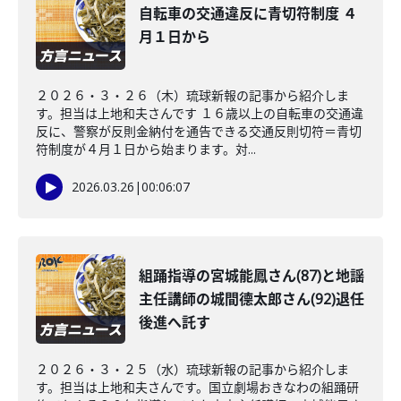
自転車の交通違反に青切符制度 ４
月１日から
２０２６・３・２６（木）琉球新報の記事から紹介しま
す。担当は上地和夫さんです １６歳以上の自転車の交通違
反に、警察が反則金納付を通告できる交通反則切符＝青切
符制度が４月１日から始まります。対...
2026.03.26
|
00:06:07
組踊指導の宮城能鳳さん(87)と地謡
主任講師の城間德太郎さん(92)退任
後進へ託す
２０２６・３・２５（水）琉球新報の記事から紹介しま
す。担当は上地和夫さんです。国立劇場おきなわの組踊研