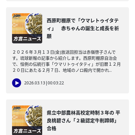
西原町棚原で「ウマレトゥイタテ
ィ」 赤ちゃんの誕生と成長を祈
願
２０２６年３月１３日(金)放送回担当は赤嶺啓子さんで
す。琉球新報の記事から紹介します。西原町棚原自治会
で、恒例の伝統行事「ウマリトゥイタティ」が旧暦１２月
２０日にあたる２月７日、地域のノロ殿内で開かれ...
2026.03.13
|
00:03:22
県立中部農林高校定時制３年の 平
良桃碧さん「２級認定牛削蹄師」
合格