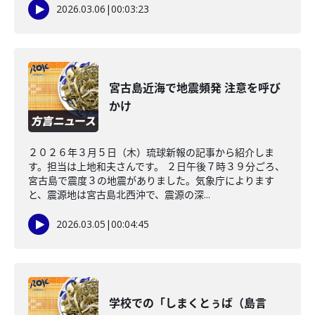
2026.03.06
|
00:03:23
宮古島近海で地震頻発 注意を呼び
かけ
２０２６年３月５日（木）琉球新報の記事から紹介しま
す。担当は上地和夫さんです。 ２日午後７時３９分ごろ、
宮古島で震度３の地震がありました。気象庁によります
と、震源地は宮古島北西沖で、震源の深...
2026.03.05
|
00:04:45
学校での「しまくとぅば（島言