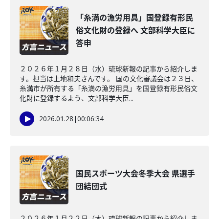
「糸満の漁労用具」国登録有形民
俗文化財の登録へ 文部科学大臣に
答申
２０２６年１月２８日（水）琉球新報の記事から紹介しま
す。担当は上地和夫さんです。 国の文化審議会は２３日、
糸満市が所有する「糸満の漁労用具」を国登録有形民俗文
化財に登録するよう、文部科学大臣...
2026.01.28
|
00:06:34
国民スポーツ大会冬季大会 県選手
団結団式
２０２６年１月２２日（木）琉球新報の記事から紹介しま