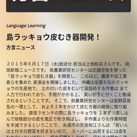
Language Learning
島ラッキョウ皮むき器開発！
方言ニュース
２０１５年６月１７日（水)放送分 担当は上地和夫さんです。 琉
球新報ニュースです。 県農業研究センターは圧縮空気を使った
「島ラッキョウ皮むき器」を開発し、 このほど、農家や加工業
者らを集めた 実演会を開催しました。 沖縄は全国６位のラッキ
ョウの生産地で、 土の付いた皮をむいて袋詰めする作業は 全て
人力で行われており、手間がかかる上、 臭いが手に付くこと敬遠
されるということです。 そこで、県農業研究センターは島野菜普
及の一環として、 およそ２年をかけて皮むき器の開発に取り組
みました。 直径３センチの筒に島ラッキョウを １本ずつ差し込
んで球根部分の皮を風圧で吹き飛ばし、 手作業よりも作業時間
を半減できるということで、 糸満市の奈良和江さんは 「若い人
は土付きの野菜を好まないので、 スーパーに出荷するには皮を