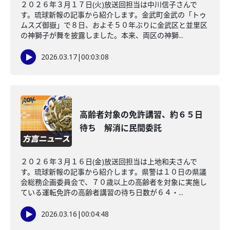
２０２６年３月１７日(火)放送回担当は中川信子さんで
す。琉球新報の記事から紹介します。金武町金武の「トゥ
ムスズ御嶽」で８日、およそ５０年ぶりに金武区と並里区
の神獅子が舞を披露しました。本来、両区の神獅...
2026.03.17
|
00:03:08
高齢者対象の免許講習、約６５日
待ち 解消に民間委託
２０２６年３月１６日(金)放送回担当は上地和夫さんで
す。琉球新報の記事から紹介します。県警は１０日の県議
会総務企画委員会で、７０歳以上の高齢者を対象に実施し
ている運転免許の高齢者講習の待ち日数が６４・...
2026.03.16
|
00:04:48