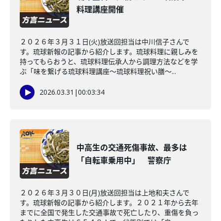
料理講座開催
２０２６年３月３１日(火)放送回担当は中川信子さんで
す。琉球新報の記事から紹介します。琉球料理に親しみを
持ってもらおうと、琉球料理伝承人から調理方法などを学
ぶ「味を繋げる琉球料理講座～琉球料理祝い膳～...
2026.03.31
|
00:03:34
中高生の交通死傷事故、最多は
「自転車乗用中」 警察庁
２０２６年３月３０日(月)放送回担当は上地和夫さんで
す。琉球新報の記事から紹介します。２０２１年から去年
までに全国で発生した交通事故で死亡したり、重傷を負っ