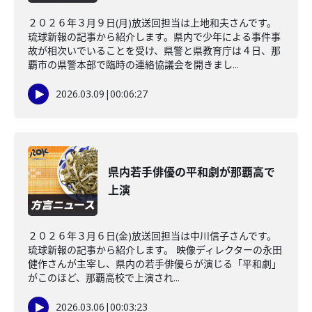
２０２６年３月９日(月)放送回担当は上地和夫さんです。
琉球新報の記事から紹介します。県内で少年による事件事
故が相次いでいることを受け、県警と県教育庁は４日、那
覇市の県警本部で臨時の連絡協議会を開きまし...
2026.03.09
|
00:06:27
県内若手俳優の平和劇が那覇高で
上演
２０２６年３月６日(金)放送回担当は中川信子さんです。
琉球新報の記事から紹介します。 映像ディレクターの永田
健作さんが主宰し、県内の若手俳優らが演じる「平和劇」
がこのほど、那覇高校で上演され...
2026.03.06
|
00:03:23