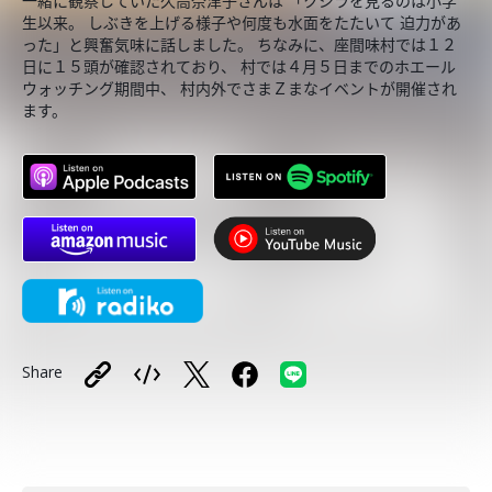
一緒に観察していた久高奈津子さんは 「クジラを見るのは小学
生以来。 しぶきを上げる様子や何度も水面をたたいて 迫力があ
った」と興奮気味に話しました。 ちなみに、座間味村では１２
日に１５頭が確認されており、 村では４月５日までのホエール
ウォッチング期間中、 村内外でさまＺまなイベントが開催され
ます。
Share