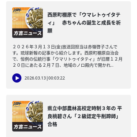
西原町棚原で「ウマレトゥイタテ
ィ」 赤ちゃんの誕生と成長を祈
願
２０２６年３月１３日(金)放送回担当は赤嶺啓子さんで
す。琉球新報の記事から紹介します。西原町棚原自治会
で、恒例の伝統行事「ウマリトゥイタティ」が旧暦１２月
２０日にあたる２月７日、地域のノロ殿内で開かれ...
2026.03.13
|
00:03:22
県立中部農林高校定時制３年の 平
良桃碧さん「２級認定牛削蹄師」
合格