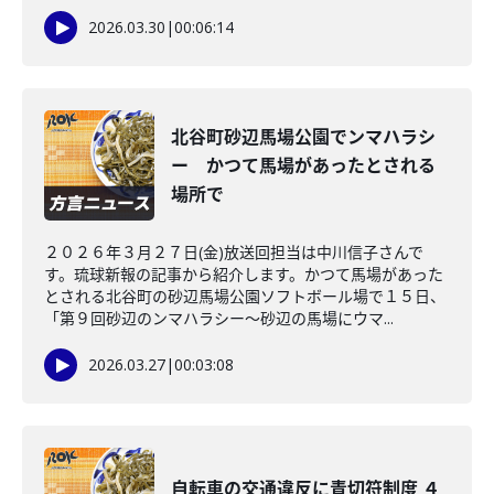
2026.03.30
|
00:06:14
北谷町砂辺馬場公園でンマハラシ
ー かつて馬場があったとされる
場所で
２０２６年３月２７日(金)放送回担当は中川信子さんで
す。琉球新報の記事から紹介します。かつて馬場があった
とされる北谷町の砂辺馬場公園ソフトボール場で１５日、
「第９回砂辺のンマハラシー～砂辺の馬場にウマ...
2026.03.27
|
00:03:08
自転車の交通違反に青切符制度 ４