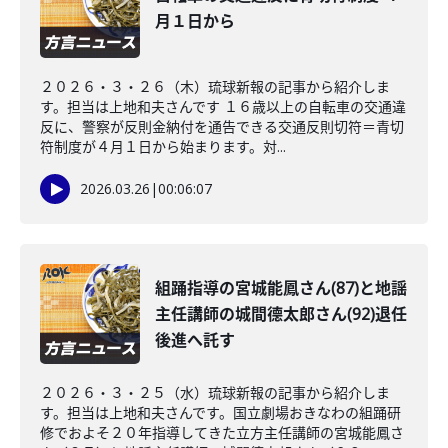
月１日から
２０２６・３・２６（木）琉球新報の記事から紹介しま
す。担当は上地和夫さんです １６歳以上の自転車の交通違
反に、警察が反則金納付を通告できる交通反則切符＝青切
符制度が４月１日から始まります。対...
2026.03.26
|
00:06:07
組踊指導の宮城能鳳さん(87)と地謡
主任講師の城間德太郎さん(92)退任
後進へ託す
２０２６・３・２５（水）琉球新報の記事から紹介しま
す。担当は上地和夫さんです。国立劇場おきなわの組踊研
修でおよそ２０年指導してきた立方主任講師の宮城能鳳さ