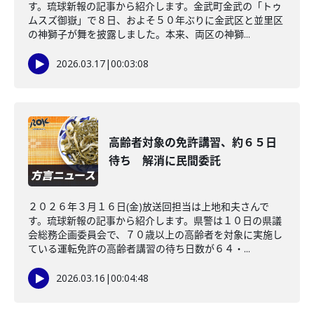
す。琉球新報の記事から紹介します。金武町金武の「トゥ
ムスズ御嶽」で８日、およそ５０年ぶりに金武区と並里区
の神獅子が舞を披露しました。本来、両区の神獅...
2026.03.17
|
00:03:08
高齢者対象の免許講習、約６５日
待ち 解消に民間委託
２０２６年３月１６日(金)放送回担当は上地和夫さんで
す。琉球新報の記事から紹介します。県警は１０日の県議
会総務企画委員会で、７０歳以上の高齢者を対象に実施し
ている運転免許の高齢者講習の待ち日数が６４・...
2026.03.16
|
00:04:48