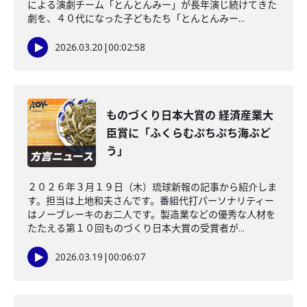
による演劇チーム「とんとんみー」が長年演じ続けてきた
劇を、４０代になった子どもたち「とんとんみー...
2026.03.20
|
00:02:58
ものづくり日本大賞の 経済産業大
臣賞に「ふくらむぷちぷち海ぶど
う」
２０２６年３月１９日（木）琉球新報の記事から紹介しま
す。担当は上地和夫さんです。番組代打パーソナリティー
はノーブレーキのお二人です。製造業などの優秀な人材を
たたえる第１０回ものづくり日本大賞の受賞者が...
2026.03.19
|
00:06:07