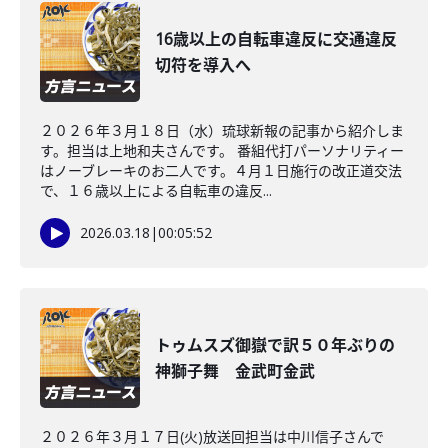
16歳以上の自転車違反に交通違反
切符を導入へ
２０２６年３月１８日（水）琉球新報の記事から紹介しま
す。担当は上地和夫さんです。 番組代打パーソナリティー
はノーブレーキのお二人です。４月１日施行の改正道交法
で、１６歳以上による自転車の違反...
2026.03.18
|
00:05:52
トゥムスズ御嶽で訳５０年ぶりの
神獅子舞 金武町金武
２０２６年３月１７日(火)放送回担当は中川信子さんで