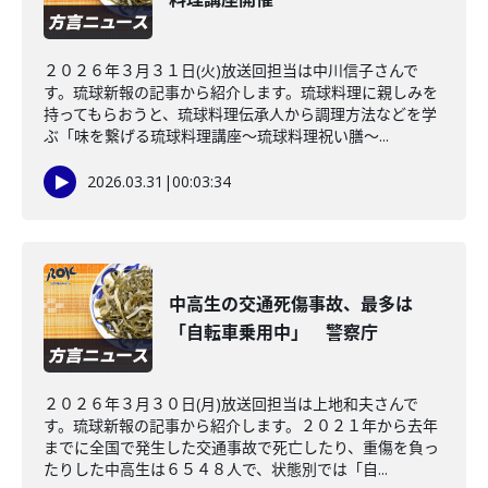
２０２６年３月３１日(火)放送回担当は中川信子さんで
す。琉球新報の記事から紹介します。琉球料理に親しみを
持ってもらおうと、琉球料理伝承人から調理方法などを学
ぶ「味を繋げる琉球料理講座～琉球料理祝い膳～...
2026.03.31
|
00:03:34
中高生の交通死傷事故、最多は
「自転車乗用中」 警察庁
２０２６年３月３０日(月)放送回担当は上地和夫さんで
す。琉球新報の記事から紹介します。２０２１年から去年
までに全国で発生した交通事故で死亡したり、重傷を負っ
たりした中高生は６５４８人で、状態別では「自...