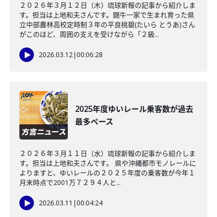
２０２６年３月１２日（木）琉球新報の記事から紹介しま
す。担当は上地和夫さんです。闘牛一家で生まれ育った県
立中部農林高校定時制３年の平良桃碧(たいら とうあ)さん
がこのほど、周囲の支えを受けながら「２級...
2026.03.12
|
00:06:28
2025年度ゆいレール乗客数が過去
最多ペース
２０２６年３月１１日（水）琉球新報の記事から紹介しま
す。担当は上地和夫さんです。 県や沖縄都市モノレールに
よりますと、ゆいレールの２０２５年度の乗客数が今年１
月末時点で2001万７２９４人と...
2026.03.11
|
00:04:24