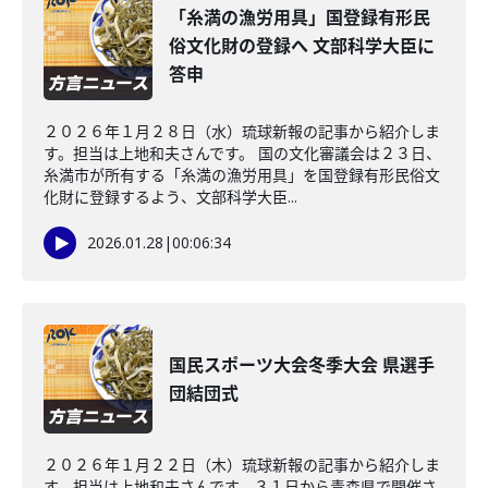
「糸満の漁労用具」国登録有形民
俗文化財の登録へ 文部科学大臣に
答申
２０２６年１月２８日（水）琉球新報の記事から紹介しま
す。担当は上地和夫さんです。 国の文化審議会は２３日、
糸満市が所有する「糸満の漁労用具」を国登録有形民俗文
化財に登録するよう、文部科学大臣...
2026.01.28
|
00:06:34
国民スポーツ大会冬季大会 県選手
団結団式
２０２６年１月２２日（木）琉球新報の記事から紹介しま
す。担当は上地和夫さんです。３１日から青森県で開催さ