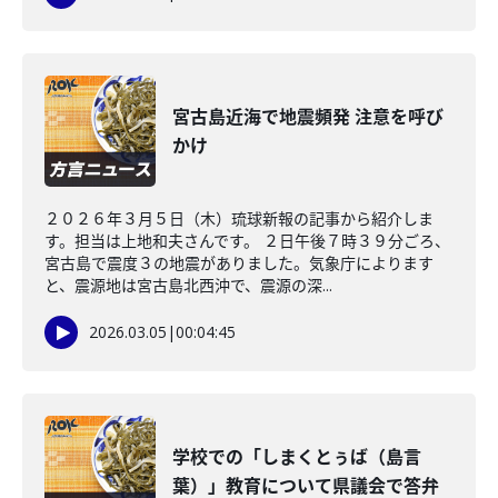
宮古島近海で地震頻発 注意を呼び
かけ
２０２６年３月５日（木）琉球新報の記事から紹介しま
す。担当は上地和夫さんです。 ２日午後７時３９分ごろ、
宮古島で震度３の地震がありました。気象庁によります
と、震源地は宮古島北西沖で、震源の深...
2026.03.05
|
00:04:45
学校での「しまくとぅば（島言
葉）」教育について県議会で答弁