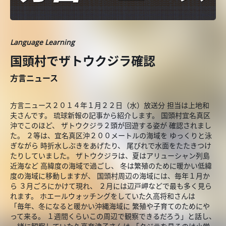
Language Learning
国頭村でザトウクジラ確認
方言ニュース
方言ニュース２０１４年１月２２日（水）放送分 担当は上地和
夫さんです。 琉球新報の記事から紹介します。 国頭村宜名真区
沖でこのほど、 ザトウクジラ２頭が回遊する姿が 確認されまし
た。 ２等は、宜名真区沖２００メートルの海域を ゆっくりと泳
ぎながら 時折水しぶきをあげたり、 尾びれで水面をたたきつけ
たりしていました。 ザトウクジラは、夏はアリューシャン列島
近海など 高緯度の海域で過ごし、 冬は繁殖のために暖かい低緯
度の海域に移動しますが、 国頭村周辺の海域には、毎年１月か
ら ３月ごろにかけて現れ、 ２月には辺戸岬などで最も多く見ら
れます。 ホエールウォッチングをしていた久高将和さんは
「毎年、冬になると暖かい沖縄海域に 繁殖や子育てのためにや
って来る。 １週間くらいこの周辺で観察できるだろう」と話し、