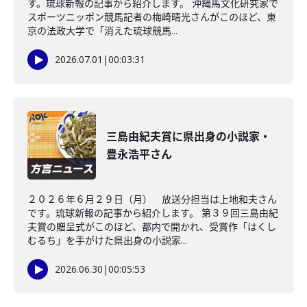
す。琉球新報の記事から紹介します。 沖縄馬文化研究家で
スポーツニッポン競馬記者の梅崎晴光さんがこのほど、東
京の法政大学で「消えた琉球競馬...
2026.07.01
|
00:03:31
三島由紀夫賞に県出身の小説家・
豊永浩平さん
２０２６年６月２９日（月） 放送分担当は上地和夫さん
です。琉球新報の記事から紹介します。 第３９回三島由紀
夫賞の贈呈式がこのほど、都内で開かれ、受賞作「はくし
むるち」を手がけた県出身の小説家...
2026.06.30
|
00:05:53