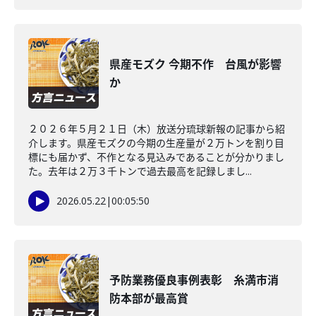
県産モズク 今期不作 台風が影響
か
２０２６年５月２１日（木）放送分琉球新報の記事から紹
介します。県産モズクの今期の生産量が２万トンを割り目
標にも届かず、不作となる見込みであることが分かりまし
た。去年は２万３千トンで過去最高を記録しまし...
2026.05.22
|
00:05:50
予防業務優良事例表彰 糸満市消
防本部が最高賞