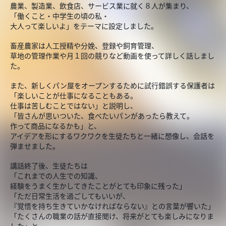
農業、製造業、飲食店、サービス業に就く８人が集まり、
「働くこと・中学生の頃の私・
大人って楽しいよ」をテーマに設定しました。
畜産農家は人工授精や分娩、登録や飼育管理、
草地の管理作業や月１回の競りなど動画を使って詳しく話しまし
た。
また、新しくパン屋をオープンするために試行錯誤する保護者は
「楽しいことが仕事になることもある。
仕事は苦しむことではない」と説明し、
「皆さんが思いついた、食べたいパンがあったら教えて。
作って商品になるかも」と、
アイデアを形にするワクワクを生徒たちと一緒に想像し、会話を
弾ませました。
講話終了後、生徒たちは
「これまでの人生での知識、
経験をうまく生かしてきたことがとても印象に残った」
「ただ日常生活を過ごしてもいいが、
『覚悟を持ち生きていかなければならない』との言葉が響いた」
「たくさんの職業の話が直接聞け、将来がとても楽しみになりま