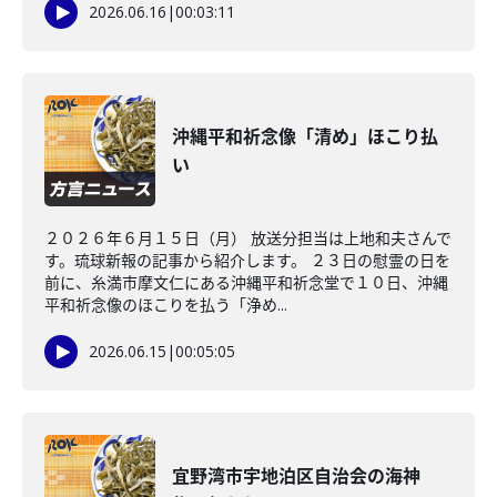
2026.06.16
|
00:03:11
沖縄平和祈念像「清め」ほこり払
い
２０２６年６月１５日（月） 放送分担当は上地和夫さんで
す。琉球新報の記事から紹介します。 ２３日の慰霊の日を
前に、糸満市摩文仁にある沖縄平和祈念堂で１０日、沖縄
平和祈念像のほこりを払う「浄め...
2026.06.15
|
00:05:05
宜野湾市宇地泊区自治会の海神