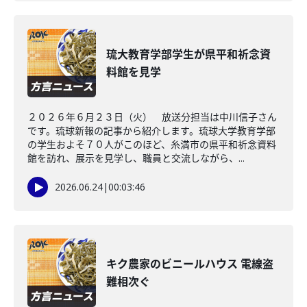
琉大教育学部学生が県平和祈念資
料館を見学
２０２６年６月２３日（火） 放送分担当は中川信子さん
です。琉球新報の記事から紹介します。琉球大学教育学部
の学生およそ７０人がこのほど、糸満市の県平和祈念資料
館を訪れ、展示を見学し、職員と交流しながら、...
2026.06.24
|
00:03:46
キク農家のビニールハウス 電線盗
難相次ぐ