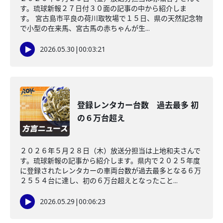
す。琉球新報２７日付３０面の記事の中から紹介しま
す。 宮古島市平良の荷川取牧場で１５日、県の天然記念物
で小型の在来馬、宮古馬の赤ちゃんが生...
2026.05.30
|
00:03:21
登録レンタカー台数 過去最多 初
の６万台超え
２０２６年５月２８日（木）放送分担当は上地和夫さんで
す。琉球新報の記事から紹介します。県内で２０２５年度
に登録されたレンタカーの車両台数が過去最多となる６万
２５５４台に達し、初の６万台超えとなったこと...
2026.05.29
|
00:06:23