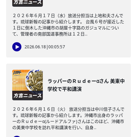
２０２６年６月１７日（水）放送分担当は上地和夫さんで
す。琉球新報の記事から紹介します。 台風６号が接近した
１日に倒木した沖縄市の胡屋十字路のガジュマルについ
て、管理者の南部国道事務所は１２日...
2026.06.18
|
00:05:57
ラッパーのＲｕｄｅーαさん 美東中
学校で平和講演
２０２６年６月１６日（火） 放送分担当は中川信子さんで
す。琉球新報の記事から紹介します。沖縄市出身のラッパ
ーのＲｕｄｅーα(ルードアルファ)さんはこのほど、沖縄市
の美東中学校を訪れ平和講演を行い、自身...