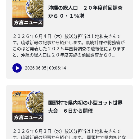
沖縄の総人口 ２０年度前回調査
から ０・１％増
２０２６年６月４日（木）放送分担当は上地和夫さんで
す。琉球新報の記事から紹介します。県統計課や総務省が
このほど発表した２０２５年国勢調査の速報値によります
と、沖縄の総人口は２０年度実施の前回調査から０...
2026.06.05
|
00:06:14
国頭村で県内初の小型ヨット世界
大会 ６日から開催
２０２６年６月３日（水）放送分担当は上地和夫さんで
す。琉球新報の記事から紹介します。 国頭村で県内初とな