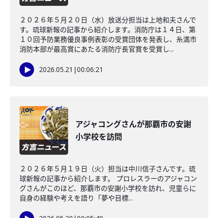
２０２６年５月２０日（水）放送分担当は上地和夫さんで
す。琉球新報の記事から紹介します。消防庁は１４日、第
１０回予防業務優良事例表彰の受賞団体を発表し、糸満市
消防本部が最高賞にあたる消防庁長官賞を受賞し...
2026.05.21
|
00:06:21
アジャコングさんが那覇市の安謝
小学校を訪問
２０２６年５月１９日（火）担当は中川信子さんです。琉
球新報の記事から紹介します。 プロレスラーのアジャコン
グさんがこのほど、那覇市の安謝小学校を訪れ、児童らに
自身の経験や考えを語り「夢や目標...