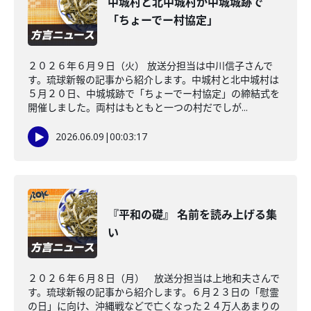
中城村と北中城村が中城城跡で
「ちょーでー村協定」
２０２６年６月９日（火） 放送分担当は中川信子さんで
す。琉球新報の記事から紹介します。中城村と北中城村は
５月２０日、中城城跡で「ちょーでー村協定」の締結式を
開催しました。両村はもともと一つの村だでしが...
2026.06.09
|
00:03:17
『平和の礎』 名前を読み上げる集
い
２０２６年６月８日（月） 放送分担当は上地和夫さんで
す。琉球新報の記事から紹介します。６月２３日の「慰霊
の日」に向け、沖縄戦などで亡くなった２４万人あまりの