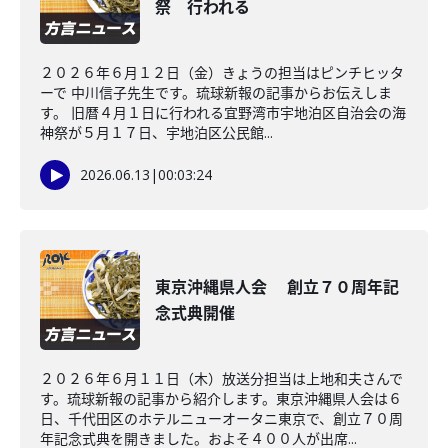
祭 行われる
２０２６年６月１２日（金）きょうの担当はピンチヒッタ
ーで 中川信子先生です。琉球新報の記事からお伝えしま
す。 旧暦４月１日に行われる宜野湾市宇地泊区自治会の海
神祭が５月１７日、宇地泊区公民館...
2026.06.13
|
00:03:24
東京沖縄県人会 創立７０周年記
念式典開催
２０２６年６月１１日（木）放送分担当は上地和夫さんで
す。琉球新報の記事から紹介します。東京沖縄県人会は６
日、千代田区のホテルニューオータニ東京で、創立７０周
年記念式典を開きました。およそ４００人が出席...