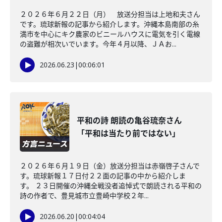
２０２６年６月２２日（月） 放送分担当は上地和夫さん
です。琉球新報の記事から紹介します。沖縄本島南部の糸
満市を中心にキク農家のビニールハウスに電気を引く電線
の盗難が相次いでいます。今年４月以降、ＪＡお...
2026.06.23
|
00:06:01
平和の詩 朗読の亀谷琉奈さん
「平和は当たり前ではない」
２０２６年６月１９日（金）放送分担当は赤嶺啓子さんで
す。琉球新報１７日付２２面の記事の中から紹介しま
す。 ２３日開催の沖縄全戦没者追悼式で朗読される平和の
詩の作者で、豊見城市立豊崎中学校２年...
2026.06.20
|
00:04:04