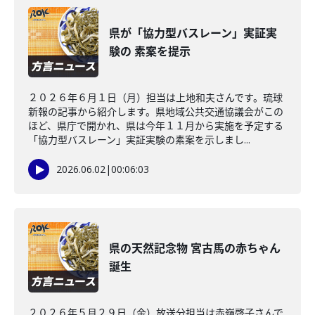
県が「協力型バスレーン」実証実
験の 素案を提示
２０２６年６月１日（月）担当は上地和夫さんです。琉球
新報の記事から紹介します。県地域公共交通協議会がこの
ほど、県庁で開かれ、県は今年１１月から実施を予定する
「協力型バスレーン」実証実験の素案を示しまし...
2026.06.02
|
00:06:03
県の天然記念物 宮古馬の赤ちゃん
誕生
２０２６年５月２９日（金）放送分担当は赤嶺啓子さんで