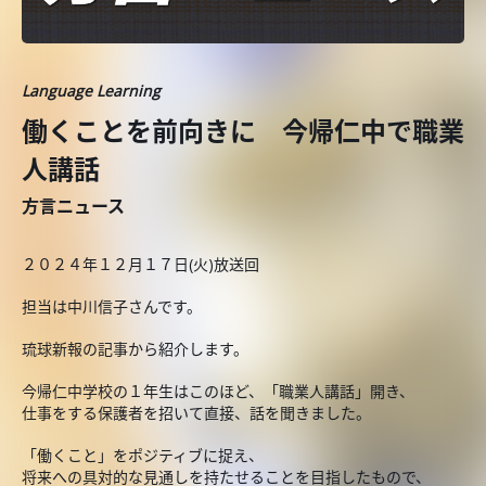
Language Learning
働くことを前向きに 今帰仁中で職業
人講話
方言ニュース
２０２４年１２月１７日(火)放送回
担当は中川信子さんです。
琉球新報の記事から紹介します。
今帰仁中学校の１年生はこのほど、「職業人講話」開き、
仕事をする保護者を招いて直接、話を聞きました。
「働くこと」をポジティブに捉え、
将来への具対的な見通しを持たせることを目指したもので、