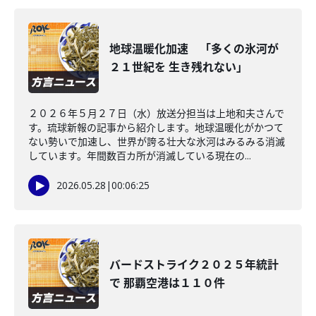
地球温暖化加速 「多くの氷河が
２１世紀を 生き残れない」
２０２６年５月２７日（水）放送分担当は上地和夫さんで
す。琉球新報の記事から紹介します。地球温暖化がかつて
ない勢いで加速し、世界が誇る壮大な氷河はみるみる消滅
しています。年間数百カ所が消滅している現在の...
2026.05.28
|
00:06:25
バードストライク２０２５年統計
で 那覇空港は１１０件