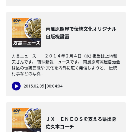
南風原照屋で伝統文化オリジナル
自販機設置
方言ニュース ２０１４年２月４日（水) 担当は上地和
夫さんです。 琉球新報ニュースです。 南風原町照屋自治会
は区の伝統芸能や 文化を内外に広く発信しようと、 伝統
行事などの写真...
2015.02.05
|
00:04:04
ＪＸ－ＥＮＥＯＳを支える県出身
佐久本コーチ