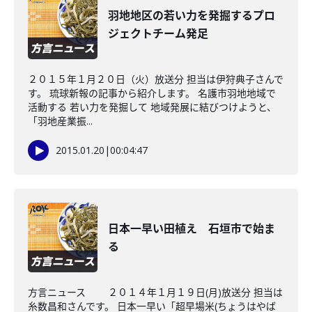
羽地地区の若い力を発掘するプロ
ジェクトチーム発足
２０１５年１月２０日（火）放送分 担当は伊狩典子さんで
す。 琉球新報の記事から紹介します。 名護市羽地地域で
活動する 若い力を発掘して 地域発展に結びつけようと、
「羽地産業振...
2015.01.20
|
00:04:47
日本一早い田植え 石垣市で始ま
る
方言ニュース ２０１４年１月１９日(月)放送分 担当は
糸数昌和さんです。 日本一早い「超早場米(ちょうはやば