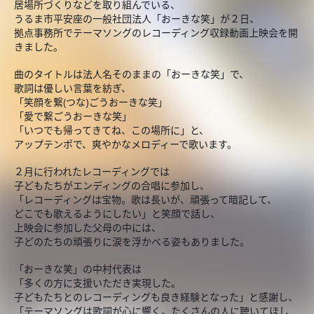
居場所づくりなどを取り組んでいる、
うるま市平安座の一般社団法人「おーきな笑」が２日、
拠点事務所でテーマソングのレコーディング収録動画上映会を開
きました。
曲のタイトルは法人名そのままの「おーきな笑」で、
歌詞は優しい言葉を紡ぎ、
「笑顔を繋(つな)ごうおーきな笑」
「愛で繋ごうおーきな笑」
「いつでも帰ってきてね、この場所に」と、
アップテンポで、爽やかなメロディーで歌います。
２月に行われたレコーディングでは
子どもたちがエンディングの合唱に参加し、
「レコーディングは宝物。歌は長いが、頑張って暗記して、
どこでも歌えるようにしたい」と笑顔で話し、
上映会に参加した父母の中には、
子どのたちの頑張りに涙を浮かべる姿もありました。
「おーきな笑」の中村代表は
「多くの方に支援いただき実現した。
子どもたちとのレコーディングも良き経験となった」と感謝し、
「テーマソングは歌詞が心に響く。たくさんの人に聴いてほし