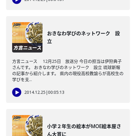
おきなわ学びのネットワーク 設
立
方言ニュース 12月25日 放送分 今日の担当は伊狩典子
さんです。 おきなわ学びのネットワーク 設立 琉球新報
の記事から紹介します。 県内の現役高校教諭らが高校生の
学びを支...
2014.12.25
|
00:05:13
小学２年生の絵本がMOE絵本屋さ
ん大賞に