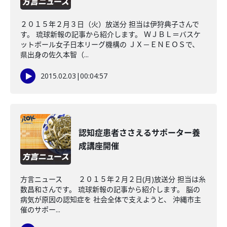
２０１５年２月３日（火）放送分 担当は伊狩典子さんで
す。 琉球新報の記事から紹介します。 ＷＪＢＬ＝バスケ
ットボール女子日本リーグ機構の ＪＸ－ＥＮＥＯＳで、
県出身の佐久本智（...
2015.02.03
|
00:04:57
認知症患者ささえるサポーター養
成講座開催
方言ニュース ２０１５年２月２日(月)放送分 担当は糸
数昌和さんです。 琉球新報の記事から紹介します。 脳の
病気が原因の認知症を 社会全体で支えようと、 沖縄市主
催のサポー...