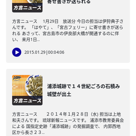
寄せ書きが送られる
方言ニュース 1月29日 放送分 今日の担当は伊狩典子さ
んです。 「はやて」、「宮古フェリー」に寄せ書きが送ら
れる あさって、宮古島市の伊良部大橋が開通するのに伴
い、 来月1日...
2015.01.29
|
00:04:06
浦添城跡で１４世紀ごろの石積み
城壁が出土
方言ニュース ２０１４年１月２８日（水) 担当は上地
和夫さんです。 琉球新報ニュースです。 浦添市教育委員会
による 国指定史跡「浦添城跡」の発掘調査で、 内郭西地
区から長さ２３...