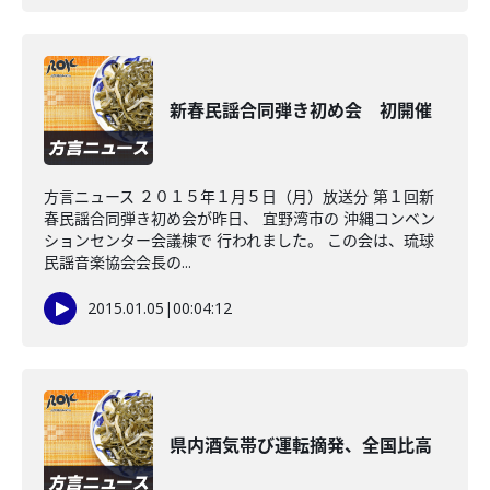
新春民謡合同弾き初め会 初開催
方言ニュース ２０１５年１月５日（月）放送分 第１回新
春民謡合同弾き初め会が昨日、 宜野湾市の 沖縄コンベン
ションセンター会議棟で 行われました。 この会は、琉球
民謡音楽協会会長の...
2015.01.05
|
00:04:12
県内酒気帯び運転摘発、全国比高