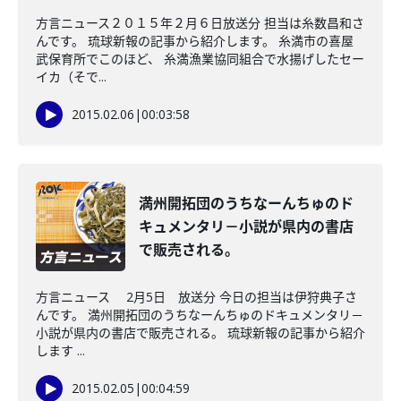
方言ニュース２０１５年２月６日放送分 担当は糸数昌和さ
んです。 琉球新報の記事から紹介します。 糸満市の喜屋
武保育所でこのほど、 糸満漁業協同組合で水揚げしたセー
イカ（そで...
2015.02.06
|
00:03:58
満州開拓団のうちなーんちゅのド
キュメンタリ－小説が県内の書店
で販売される。
方言ニュース 2月5日 放送分 今日の担当は伊狩典子さ
んです。 満州開拓団のうちなーんちゅのドキュメンタリ－
小説が県内の書店で販売される。 琉球新報の記事から紹介
します ...
2015.02.05
|
00:04:59