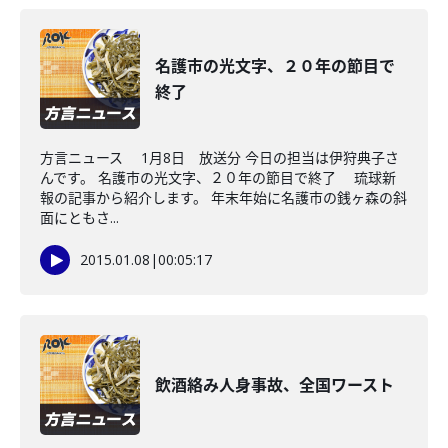
名護市の光文字、２０年の節目で
終了
方言ニュース 1月8日 放送分 今日の担当は伊狩典子さ
んです。 名護市の光文字、２０年の節目で終了 琉球新
報の記事から紹介します。 年末年始に名護市の銭ヶ森の斜
面にともさ...
2015.01.08
|
00:05:17
飲酒絡み人身事故、全国ワースト