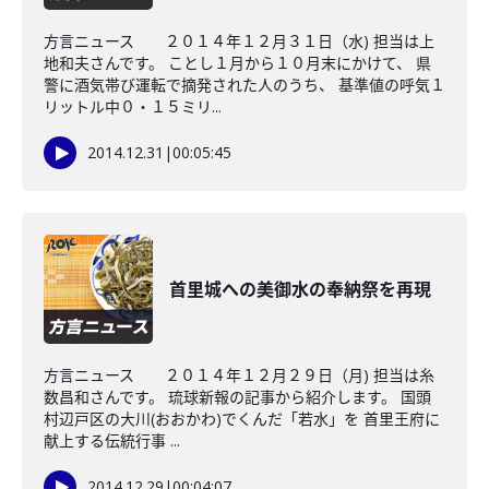
方言ニュース ２０１４年１２月３１日（水) 担当は上
地和夫さんです。 ことし１月から１０月末にかけて、 県
警に酒気帯び運転で摘発された人のうち、 基準値の呼気１
リットル中０・１５ミリ...
2014.12.31
|
00:05:45
首里城への美御水の奉納祭を再現
方言ニュース ２０１４年１２月２９日（月) 担当は糸
数昌和さんです。 琉球新報の記事から紹介します。 国頭
村辺戸区の大川(おおかわ)でくんだ「若水」を 首里王府に
献上する伝統行事 ...
2014.12.29
|
00:04:07