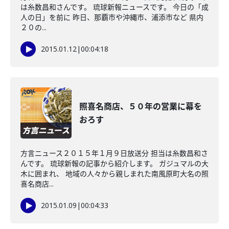
は糸数昌和さんです。 琉球新報ニュースです。 今日の「成
人の日」を前に 昨日、那覇市や沖縄市、浦添市など 県内
２０の...
2015.01.12
|
00:04:18
照喜名商店、５０年の営業に幕を
おろす
方言ニュース２０１５年１月９日放送分 担当は糸数昌和さ
んです。 琉球新報の記事から紹介します。 ガジュマルの大
木に囲まれ、 地域の人々から親しまれた南風原町大名の照
喜名商店...
2015.01.09
|
00:04:33