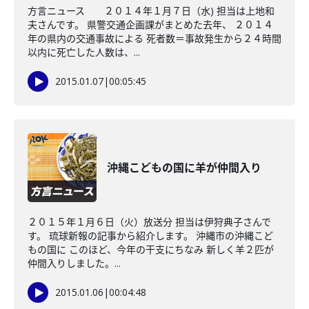
方言ニュース ２０１４年１月７日（水) 担当は上地和
夫さんです。 県警交通企画課がまとめた去年、 ２０１４
年の県内の交通事故による 死者数＝事故発生から２４時間
以内に死亡した人数は、...
2015.01.07
|
00:05:45
沖縄こどもの国に羊が仲間入り
２０１５年１月６日（火）放送分 担当は伊狩典子さんで
す。 琉球新報の記事から紹介します。 沖縄市の沖縄こど
もの国に このほど、今年の干支にちなみ 新しく羊２匹が
仲間入りしました。...
2015.01.06
|
00:04:48