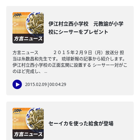
伊江村立西小学校 元教諭が小学
校にシーサーをプレゼント
方言ニュース ２０１５年２月９日（月）放送分 担
当は糸数昌和先生です。 琉球新報の記事から紹介します。
伊江村立西小学校の正面玄関に設置する シーサー一対がこ
のほど完成し、 ...
2015.02.09
|
00:04:29
セーイカを使った給食が登場