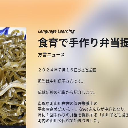
Language Learning
食育で手作り弁当
方言ニュース
２０２４年７月１６日(火)放送回
担当は中川信子さんです。
琉球新報の記事から紹介します。
南風原町山川在住の管理栄養士の
平良麻奈美(たいら・まなみ)さんらが中心となり、
月に１回手作りの弁当を提供する「山川子ども食
町内の山川公民館で始まりました。