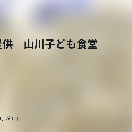
提供 山川子ども食堂
堂」が４日、