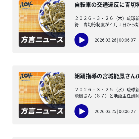
自転車の交通違反に青切
２０２６・３・２６（木）琉球新
符＝青切符制度が４月１日から始ま
2026.03.26
|
00:06:07
組踊指導の宮城能鳳さん(8
２０２６・３・２５（水）琉球
能鳳さん（８７）と地謡主任講師の
2026.03.25
|
00:06:27