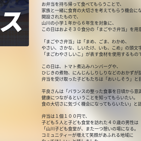
お弁当を持ち帰って食べてもらうことで、
家族と一緒に食育の大切さを考えてもらう機会に
開設されたもので、
山川の小学１年から６年生を対象に、
この日はおよそ３０食分の「まごやさ弁当」を用
「まごやさ弁当」は「まめ、ごま、わかめ、
やさい、さかな、しいたけ、いも、こめ」の頭文
「まごわやさしいこ」が表す食材を使用するもの
この日は、トマト煮込みハンバーグや、
ひじきの煮物、にんじんしりしりなどのおかずが
弁当を受け取った子どもたちは「おいしそう」と
平良さんは「バランスの整った食事を日頃から意
健康につながるということを知ってもらいたい。
食の大切さに気づく機会になってもらいたい」と
弁当は１個１００円で、
子ども５人と子ども食堂を訪れた４０歳の男性は
「山川子ども食堂が、また一つ憩いの場になる。
コミュニティーが増えて笑顔があふれる地域に