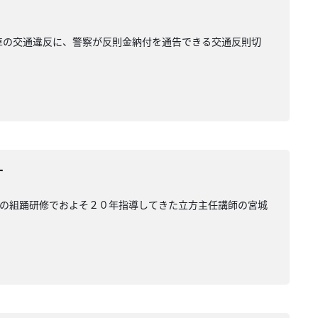
車の交通違反に、警察が反則金納付を通告できる交通反則切
す
わの組踊研修でおよそ２０年指導してきた立方主任講師の宮城