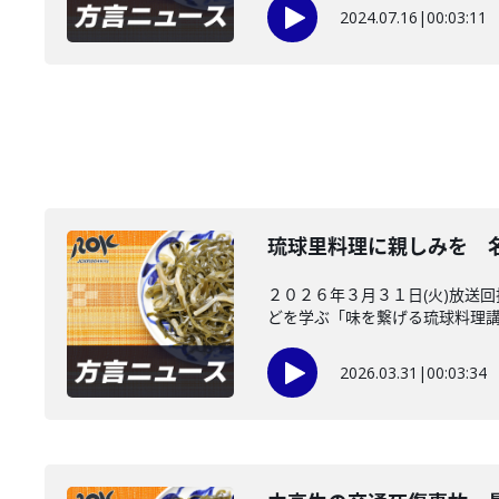
2024.07.16
|
00:03:11
琉球里料理に親しみを 
２０２６年３月３１日(火)放送
どを学ぶ「味を繋げる琉球料理講座
2026.03.31
|
00:03:34