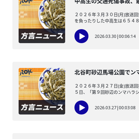
中高生の交通死傷事故、
２０２６年３月３０日(月)放送
を負ったりした中高生は６５４８人
2026.03.30
|
00:06:14
北谷町砂辺馬場公園でン
２０２６年３月２７日(金)放送
５日、「第９回砂辺のンマハラシー
2026.03.27
|
00:03:08