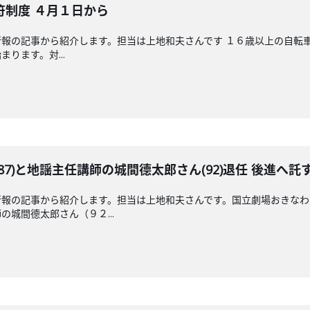
符制度 ４月１日から
報の記事から紹介します。担当は上地和夫さんです １６歳以上の自転
ります。対...
7)と地謡主任講師の城間德太郎さん(92)退任 後進へ託
新報の記事から紹介します。担当は上地和夫さんです。国立劇場おきな
城間德太郎さん（９２...