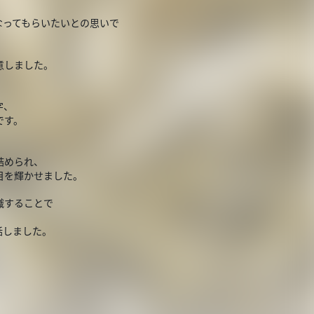
なってもらいたいとの思いで
意しました。
字、
です。
詰められ、
目を輝かせました。
識することで
話しました。