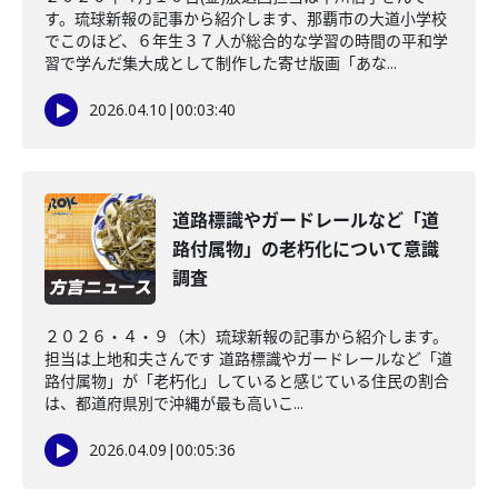
す。琉球新報の記事から紹介します、那覇市の大道小学校
でこのほど、６年生３７人が総合的な学習の時間の平和学
習で学んだ集大成として制作した寄せ版画「あな...
2026.04.10
|
00:03:40
道路標識やガードレールなど「道
路付属物」の老朽化について意識
調査
２０２６・４・９（木）琉球新報の記事から紹介します。
担当は上地和夫さんです 道路標識やガードレールなど「道
路付属物」が「老朽化」していると感じている住民の割合
は、都道府県別で沖縄が最も高いこ...
2026.04.09
|
00:05:36