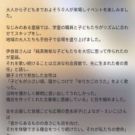
大人から子どもまでおよそ５０人が来場しイベントを楽しみまし
た。
なじみのある童謡では、学童の職員と子どもたちがリズムに合わ
せてスキップをし、
地域の大人たちも手拍子で会場を盛り上げました。
伊良皆さんは「純真無垢な子どもたちを大切に思って作られたの
が童謡。
それを歌い続けることは立派な社会貢献で、先に生まれた者の責
任」と話し、
親子３代で参加した女性は
「子どもが小さい頃、寝かしつけで「ゆりかごのうた」をよく歌
った。
当時を懐かしく鮮明に思い出してうれしかった。
機会を作ってくれた主催者に感謝している」と目を細めました。
会を企画した宮城こども広場の豊永栄子(とよなが・えいこ)さん
は
「昔からあるものの良さにも目を向け、
それを体験できる機会をつくり続けたい。それが私たちの使命」