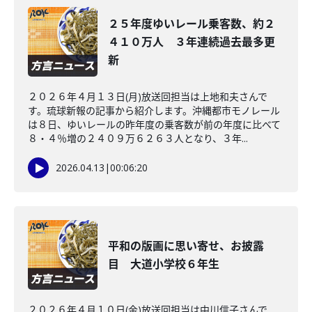
２５年度ゆいレール乗客数、約２
４１０万人 ３年連続過去最多更
新
２０２６年４月１３日(月)放送回担当は上地和夫さんで
す。琉球新報の記事から紹介します。沖縄都市モノレール
は８日、ゆいレールの昨年度の乗客数が前の年度に比べて
８・４％増の２４０９万６２６３人となり、３年...
2026.04.13
|
00:06:20
平和の版画に思い寄せ、お披露
目 大道小学校６年生
２０２６年４月１０日(金)放送回担当は中川信子さんで