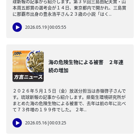
球新報の記事から紹介します。第３９回三島由紀夫賞・山
本周五郎賞の選考会が１４日、東京都内で開かれ、三島賞
に那覇市出身の豊永浩平さん２３歳の小説「はく...
2026.05.19
|
00:05:55
海の危険生物による被害 ２年連
続の増加
２０２６年５月１５日（金）放送分担当は赤嶺啓子さんで
す。琉球新報の記事から紹介します。県衛生環境研究所が
まとめた海の危険生物による被害で、去年は前の年に比べ
て７３件増の１９９件でした。 ２年...
2026.05.16
|
00:03:25