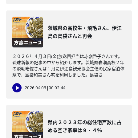
茨城県の高校生・飛毛さん、伊江
島の島袋さんと再会
２０２６年４月３日(金)放送回担当は赤嶺啓子さんです。
琉球新報の記事の中から紹介します。茨城県岩瀬高校２年
の飛毛晧惺さんは１月に伊江島観光協会主催の民家宿泊体
験で、島袋和美さん宅を利用しました。島袋さ...
2026.04.03
|
00:02:44
県内２０２３年の総住宅戸数に占
める空き家率は９・４％