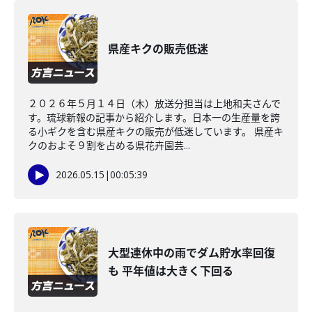
県産キクの販売低迷
２０２６年５月１４日（木）放送分担当は上地和夫さんで
す。琉球新報の記事から紹介します。日本一の生産量を誇
る小ギクを含む県産キクの販売が低迷しています。 県産キ
クのおよそ９割を占める県花卉園芸...
2026.05.15
|
00:05:39
大型連休中の雨でダム貯水率回復
も 平年値は大きく下回る