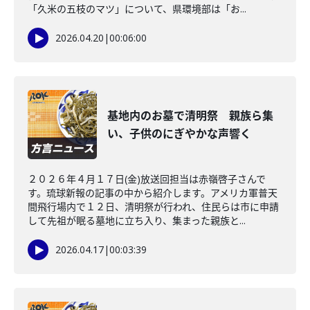
「久米の五枝のマツ」について、県環境部は「お...
2026.04.20
|
00:06:00
基地内のお墓で清明祭 親族ら集
い、子供のにぎやかな声響く
２０２６年４月１７日(金)放送回担当は赤嶺啓子さんで
す。琉球新報の記事の中から紹介します。アメリカ軍普天
間飛行場内で１２日、清明祭が行われ、住民らは市に申請
して先祖が眠る墓地に立ち入り、集まった親族と...
2026.04.17
|
00:03:39