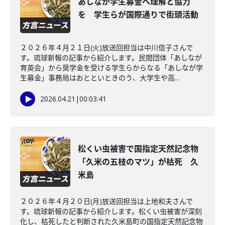
あしなが学生募金へ理解と協力
を 学生らが国際通りで街頭活動
２０２６年４月２１日(火)放送回担当は中川信子さんで
す。琉球新報の記事から紹介します。民間団体「あしなが
育英会」から奨学金を受ける学生らからなる「あしなが学
生募金」事務局はおとといときのう、大学生や高...
2026.04.21
|
00:03:41
松くい虫被害で国指定天然記念物
「久米の五枝のマツ」が枯死 久
米島
２０２６年４月２０日(月)放送回担当は上地和夫さんで
す。琉球新報の記事から紹介します。松くい虫被害が深刻
化し、枯死したと判断された久米島町の国指定天然記念物