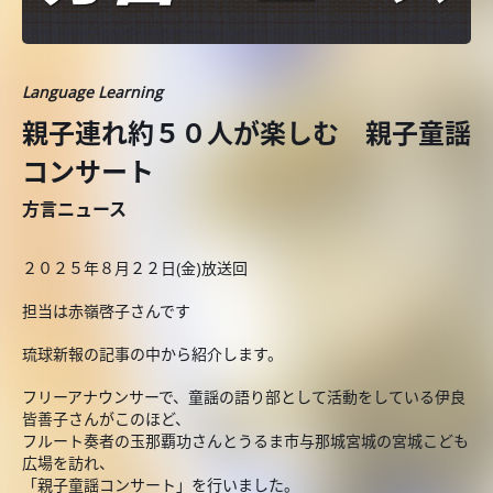
Language Learning
親子連れ約５０人が楽しむ 親子童謡
コンサート
方言ニュース
２０２５年８月２２日(金)放送回
担当は赤嶺啓子さんです
琉球新報の記事の中から紹介します。
フリーアナウンサーで、童謡の語り部として活動をしている伊良
皆善子さんがこのほど、
フルート奏者の玉那覇功さんとうるま市与那城宮城の宮城こども
広場を訪れ、
「親子童謡コンサート」を行いました。