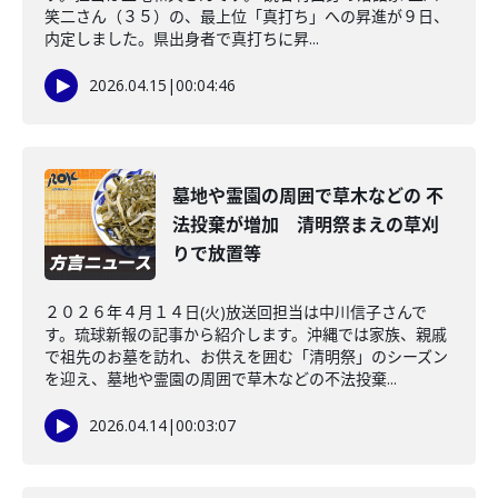
笑二さん（３５）の、最上位「真打ち」への昇進が９日、
内定しました。県出身者で真打ちに昇...
2026.04.15
|
00:04:46
墓地や霊園の周囲で草木などの 不
法投棄が増加 清明祭まえの草刈
りで放置等
２０２６年４月１４日(火)放送回担当は中川信子さんで
す。琉球新報の記事から紹介します。沖縄では家族、親戚
で祖先のお墓を訪れ、お供えを囲む「清明祭」のシーズン
を迎え、墓地や霊園の周囲で草木などの不法投棄...
2026.04.14
|
00:03:07