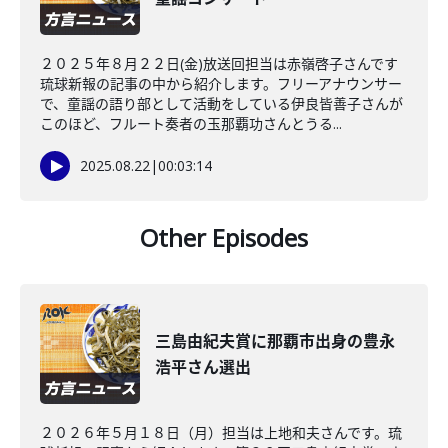
２０２５年８月２２日(金)放送回担当は赤嶺啓子さんです
琉球新報の記事の中から紹介します。フリーアナウンサー
で、童謡の語り部として活動をしている伊良皆善子さんが
このほど、フルート奏者の玉那覇功さんとうる...
2025.08.22
|
00:03:14
Other Episodes
三島由紀夫賞に那覇市出身の豊永
浩平さん選出
２０２６年５月１８日（月）担当は上地和夫さんです。琉