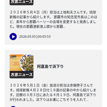
２０２６年５月４日（月）担当は上地和夫さんです。琉球
新報の記事から紹介します。 那覇市の知念覚市長はこのほ
ど、来年から那覇ハーリーの会場を変更すると発表しまし
た。現在の那覇港新港ふ頭から那覇...
2026.05.05
|
00:05:53
阿嘉島で浜下り
２０２６年５月１日（金）放送分担当は赤嶺啓子さんで
す。琉球新報４月２８日付１８面の記事の中から紹介しま
す。旧暦の３月３日にあたる４月１９日、阿嘉島で浜下り
が行われました。浜下りはお重にごちそうを入れて...