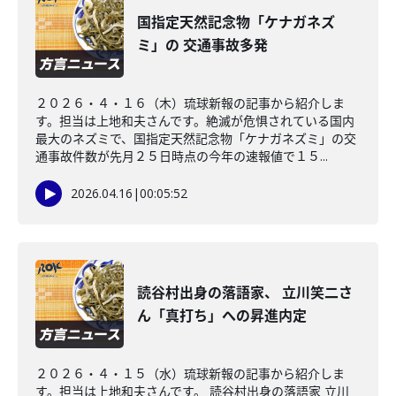
国指定天然記念物「ケナガネズ
ミ」の 交通事故多発
２０２６・４・１６（木）琉球新報の記事から紹介しま
す。担当は上地和夫さんです。絶滅が危惧されている国内
最大のネズミで、国指定天然記念物「ケナガネズミ」の交
通事故件数が先月２５日時点の今年の速報値で１５...
2026.04.16
|
00:05:52
読谷村出身の落語家、 立川笑二さ
ん「真打ち」への昇進内定
２０２６・４・１５（水）琉球新報の記事から紹介しま
す。担当は上地和夫さんです。 読谷村出身の落語家 立川