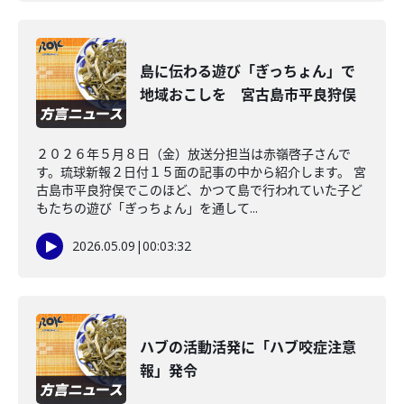
島に伝わる遊び「ぎっちょん」で
地域おこしを 宮古島市平良狩俣
２０２６年５月８日（金）放送分担当は赤嶺啓子さんで
す。琉球新報２日付１５面の記事の中から紹介します。 宮
古島市平良狩俣でこのほど、かつて島で行われていた子ど
もたちの遊び「ぎっちょん」を通して...
2026.05.09
|
00:03:32
ハブの活動活発に「ハブ咬症注意
報」発令