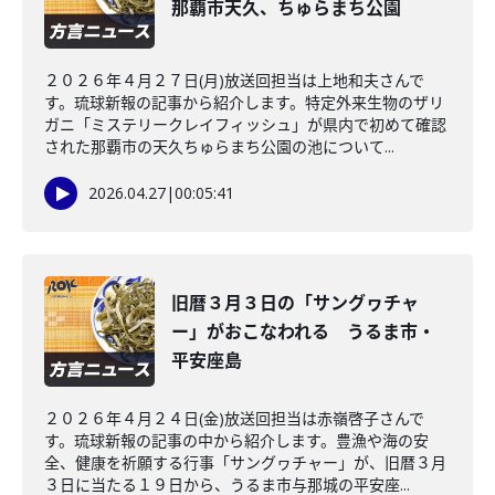
那覇市天久、ちゅらまち公園
２０２６年４月２７日(月)放送回担当は上地和夫さんで
す。琉球新報の記事から紹介します。特定外来生物のザリ
ガニ「ミステリークレイフィッシュ」が県内で初めて確認
された那覇市の天久ちゅらまち公園の池について...
2026.04.27
|
00:05:41
旧暦３月３日の「サングヮチャ
ー」がおこなわれる うるま市・
平安座島
２０２６年４月２４日(金)放送回担当は赤嶺啓子さんで
す。琉球新報の記事の中から紹介します。豊漁や海の安
全、健康を祈願する行事「サングヮチャー」が、旧暦３月
３日に当たる１９日から、うるま市与那城の平安座...