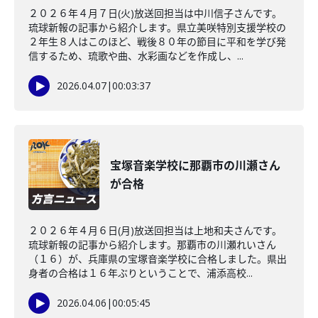
２０２６年４月７日(火)放送回担当は中川信子さんです。
琉球新報の記事から紹介します。県立美咲特別支援学校の
２年生８人はこのほど、戦後８０年の節目に平和を学び発
信するため、琉歌や曲、水彩画などを作成し、...
2026.04.07
|
00:03:37
宝塚音楽学校に那覇市の川瀬さん
が合格
２０２６年４月６日(月)放送回担当は上地和夫さんです。
琉球新報の記事から紹介します。那覇市の川瀬れいさん
（１６）が、兵庫県の宝塚音楽学校に合格しました。県出
身者の合格は１６年ぶりということで、浦添高校...
2026.04.06
|
00:05:45