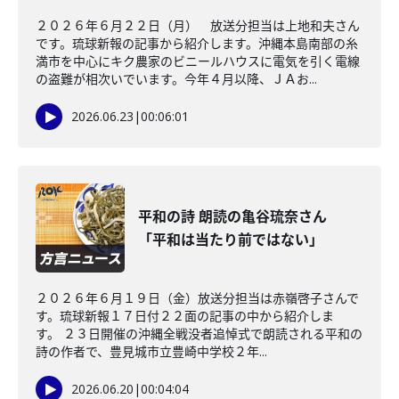
２０２６年６月２２日（月） 放送分担当は上地和夫さん
です。琉球新報の記事から紹介します。沖縄本島南部の糸
満市を中心にキク農家のビニールハウスに電気を引く電線
の盗難が相次いでいます。今年４月以降、ＪＡお...
2026.06.23
|
00:06:01
平和の詩 朗読の亀谷琉奈さん
「平和は当たり前ではない」
２０２６年６月１９日（金）放送分担当は赤嶺啓子さんで
す。琉球新報１７日付２２面の記事の中から紹介しま
す。 ２３日開催の沖縄全戦没者追悼式で朗読される平和の
詩の作者で、豊見城市立豊崎中学校２年...
2026.06.20
|
00:04:04