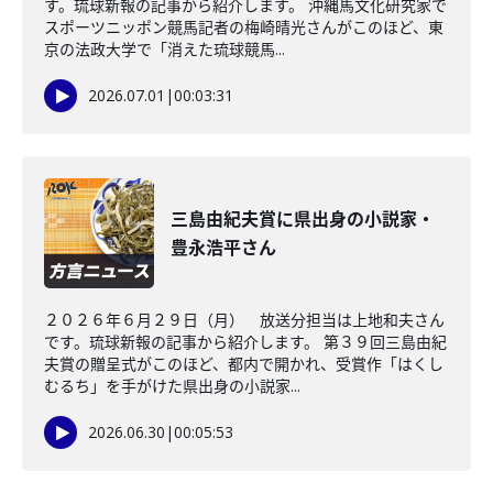
す。琉球新報の記事から紹介します。 沖縄馬文化研究家で
スポーツニッポン競馬記者の梅崎晴光さんがこのほど、東
京の法政大学で「消えた琉球競馬...
2026.07.01
|
00:03:31
三島由紀夫賞に県出身の小説家・
豊永浩平さん
２０２６年６月２９日（月） 放送分担当は上地和夫さん
です。琉球新報の記事から紹介します。 第３９回三島由紀
夫賞の贈呈式がこのほど、都内で開かれ、受賞作「はくし
むるち」を手がけた県出身の小説家...
2026.06.30
|
00:05:53