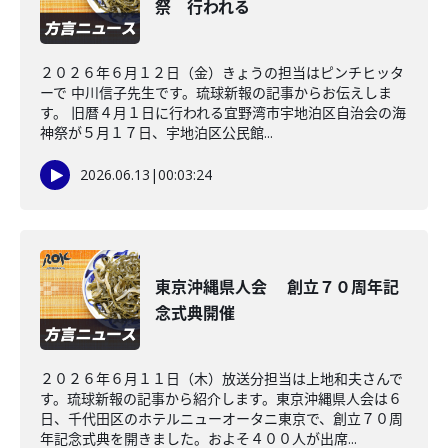
祭 行われる
２０２６年６月１２日（金）きょうの担当はピンチヒッタ
ーで 中川信子先生です。琉球新報の記事からお伝えしま
す。 旧暦４月１日に行われる宜野湾市宇地泊区自治会の海
神祭が５月１７日、宇地泊区公民館...
2026.06.13
|
00:03:24
東京沖縄県人会 創立７０周年記
念式典開催
２０２６年６月１１日（木）放送分担当は上地和夫さんで
す。琉球新報の記事から紹介します。東京沖縄県人会は６
日、千代田区のホテルニューオータニ東京で、創立７０周
年記念式典を開きました。およそ４００人が出席...