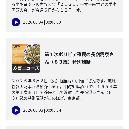
る小型ヨットの世界大会「２０２６テーザー級世界選手権
国頭大会」が今月６日から１２日、オ...
2026.06.04
|
00:06:03
第１次ボリビア移民の長嶺爲泰さ
ん（８３歳）特別講話
２０２６年６月２日（火）担当は中川信子さんです。琉球
新報の記事から紹介します。 神奈川県在住で、１９５４年
の第１次ボリビア移民として渡航した長嶺爲泰さん（８
３）歳の特別講話がこのほど、東京都...
2026.06.03
|
00:05:54