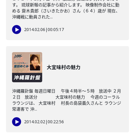
す。 琉球新報の記事から紹介します。 映像制作会社に勤
める 齋木貴郎（さいきたかお）さん（６４）歳が 現在、
沖縄戦に動員された...
2014.02.06
|
00:05:17
大宜味村の魅力
沖縄羅針盤 毎週日曜日 午後４時半～５時 放送中 ２月
２日 放送分 大宜味村の魅力 今週のコーラル
ラウンジは、 大宜味村 村長の島袋義久さんと ラウンジ
常連客で 沖...
2014.02.02
|
00:22:56