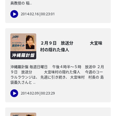
員教授の 稲...
2014.02.16
|
00:23:01
２月９日 放送分 大宜味
村の隠れた偉人
沖縄羅針盤 毎週日曜日 午後４時半～５時 放送中 ２月
９日 放送分 大宜味村の隠れた偉人 今週のコー
ラルラウンジは、 先週に引き続き、 大宜味村 村長の 島
袋義久さんと ...
2014.02.09
|
00:23:29