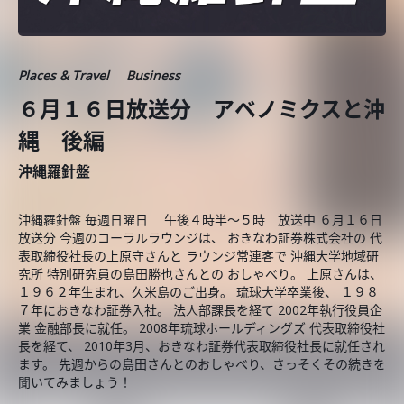
Places & Travel
Business
６月１６日放送分 アベノミクスと沖
縄 後編
沖縄羅針盤
沖縄羅針盤 毎週日曜日 午後４時半～５時 放送中 ６月１６日
放送分 今週のコーラルラウンジは、 おきなわ証券株式会社の 代
表取締役社長の上原守さんと ラウンジ常連客で 沖縄大学地域研
究所 特別研究員の島田勝也さんとの おしゃべり。 上原さんは、
１９６２年生まれ、久米島のご出身。 琉球大学卒業後、 １９８
７年におきなわ証券入社。 法人部課長を経て 2002年執行役員企
業 金融部長に就任。 2008年琉球ホールディングズ 代表取締役社
長を経て、 2010年3月、おきなわ証券代表取締役社長に就任され
ます。 先週からの島田さんとのおしゃべり、さっそくその続きを
聞いてみましょう！