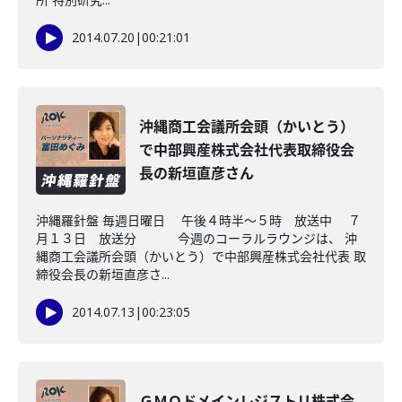
2014.07.20
|
00:21:01
沖縄商工会議所会頭（かいとう）
で中部興産株式会社代表取締役会
長の新垣直彦さん
沖縄羅針盤 毎週日曜日 午後４時半～５時 放送中 ７
月１３日 放送分 今週のコーラルラウンジは、 沖
縄商工会議所会頭（かいとう）で中部興産株式会社代表 取
締役会長の新垣直彦さ...
2014.07.13
|
00:23:05
ＧＭＯドメインレジストリ株式会