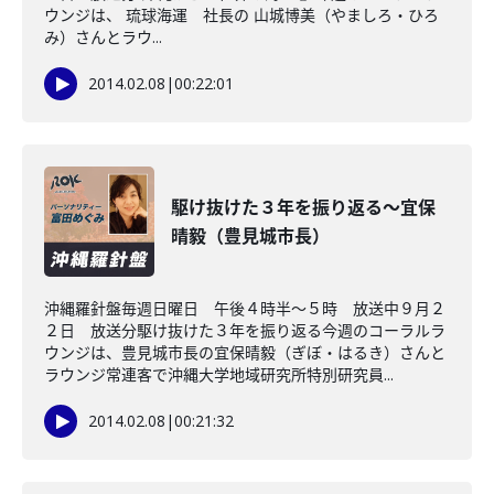
ウンジは、 琉球海運 社長の 山城博美（やましろ・ひろ
み）さんとラウ...
2014.02.08
|
00:22:01
駆け抜けた３年を振り返る～宜保
晴毅（豊見城市長）
沖縄羅針盤毎週日曜日 午後４時半～５時 放送中９月２
２日 放送分駆け抜けた３年を振り返る今週のコーラルラ
ウンジは、豊見城市長の宜保晴毅（ぎぼ・はるき）さんと
ラウンジ常連客で沖縄大学地域研究所特別研究員...
2014.02.08
|
00:21:32