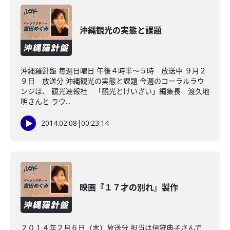
沖縄観光の実態と課題
沖縄羅針盤 毎週日曜日 午後４時半～５時 放送中 ９月２
９日 放送分 沖縄観光の実態と課題 今週のコーラルラウ
ンジは、 観光速報社 「観光とけいざい」編集長 渡久地
明さんと ラウ...
2014.02.08
|
00:23:14
映画『１７才の別れ』製作
２０１４年２月６日（木）放送分 担当は伊狩典子さんで