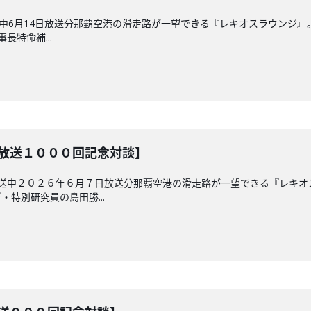
放送中6月14日放送分那覇空港の滑走路が一望できる『レキオスラウンジ
長特命補...
【放送１０００回記念対談】
放送中２０２６年６月７日放送分那覇空港の滑走路が一望できる『レキ
特別研究員の島田勝...