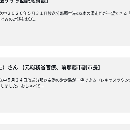
放送９９９回記念対談】
放送中２０２６年５月３１日放送分那覇空港の2本の滑走路が一望できる
みの対談をお送...
た）さん 【元総務省官僚、前那覇市副市長】
放送中５月２４日放送分那覇空港の滑走路が一望できる『レキオスラウ
ました。おしゃべり...