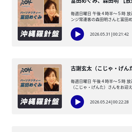
富田めぐみ、森田明 【
毎週日曜日 午後４時半～５時 
ンジ常連客の森田明さんと富田めぐ
2026.05.31
|
00:21:42
古謝玄太（こじゃ・げん
毎週日曜日 午後４時半～５時 
（こじゃ・げんた）さんをお迎えし
2026.05.24
|
00:22:28