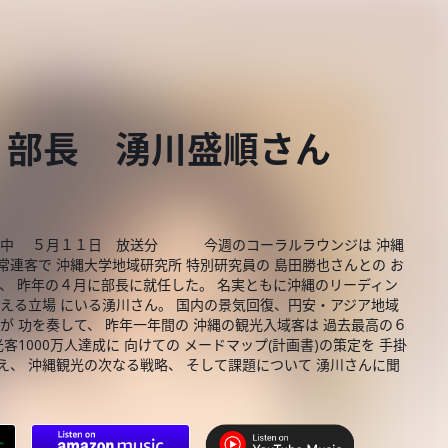
 部長 湧川盛順さん
放送中 ５月１１日 放送分 今週のコーラルラウンジは 沖縄
連客で 沖縄大学地域研究所 特別研究員の 島田勝也さんとの お
歳、 昨年の４月に部長に就任した。 名実ともに沖縄のリーディン
言える立場 にいる湧川さん。 国内の景気回復、円安・アジア地域
が 功を奏して、 昨年一年間の 沖縄の観光入域客は 過去最高の６
客1000万人達成に 向けての メードマップ(計画書)の策定を 手掛
え、 沖縄観光の次なる戦略、 そして課題について 湧川さんに聞