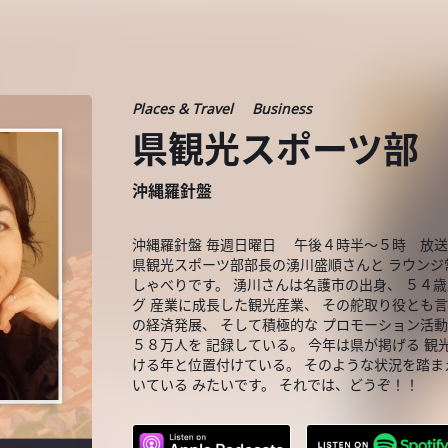
Places & Travel
Business
県観光スポーツ部
沖縄羅針盤
沖縄羅針盤 毎週日曜日 午後４時半～５時 
県観光スポーツ部部長の湧川盛順さんと ラウンジ常
しゃべりです。 湧川さんは名護市の出身、 ５４
グ 産業に成長した観光産業、 その舵取り役とも
の経済発展、 そして積極的な プロモーション活動
５８万人を 記録している。 今年は県が掲げる 観光
ける年と位置付けている。 そのような状況を踏ま
いている みたいです。 それでは、どうぞ！！