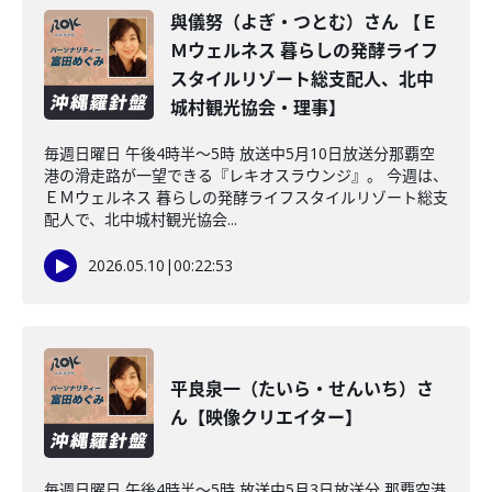
與儀努（よぎ・つとむ）さん 【Ｅ
Ｍウェルネス 暮らしの発酵ライフ
スタイルリゾート総支配人、北中
城村観光協会・理事】
毎週日曜日 午後4時半～5時 放送中5月10日放送分那覇空
港の滑走路が一望できる『レキオスラウンジ』。 今週は、
ＥＭウェルネス 暮らしの発酵ライフスタイルリゾート総支
配人で、北中城村観光協会...
2026.05.10
|
00:22:53
平良泉一（たいら・せんいち）さ
ん【映像クリエイター】
毎週日曜日 午後4時半～5時 放送中5月3日放送分 那覇空港