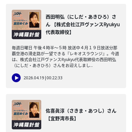
西田明弘（にしだ・あきひろ）さ
ん 【株式会社江戸ヴァンスRyukyu
代表取締役】
毎週日曜日 午後４時半～５時 放送中４月１９日放送分那
覇空港の滑走路が一望できる『レキオスラウンジ』。今週
は、株式会社江戸ヴァンスRyukyu代表取締役の西田明弘
（にしだ・あきひろ）さんをお迎えしまし...
2026.04.19
|
00:22:33
佐喜眞淳（さきま・あつし）さん
【宜野湾市長】