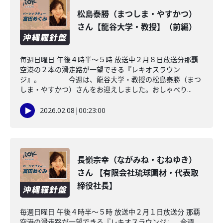
松島泰勝（まつしま・やすかつ）
さん【龍谷大学・教授】（前編）
毎週日曜日 午後４時半～５時 放送中２月８日放送分那覇
空港の２本の滑走路が一望できる『レキオスラウン
ジ』。 今週は、龍谷大学・教授の松島泰勝（まつ
しま・やすかつ）さんをお迎えしました。おしゃべり...
2026.02.08
|
00:23:00
長嶺宗幸（ながみね・むねゆき）
さん 【有限会社琉球園材・代表取
締役社長】
毎週日曜日 午後４時半～５時 放送中２月１日放送分 那覇
空港の滑走路が一望できる『レキオスラウンジ』。今週