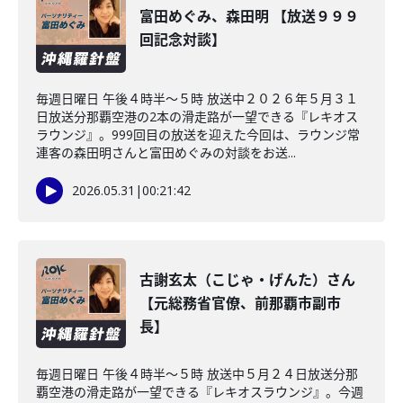
富田めぐみ、森田明 【放送９９９
回記念対談】
毎週日曜日 午後４時半～５時 放送中２０２６年５月３１
日放送分那覇空港の2本の滑走路が一望できる『レキオス
ラウンジ』。999回目の放送を迎えた今回は、ラウンジ常
連客の森田明さんと富田めぐみの対談をお送...
2026.05.31
|
00:21:42
古謝玄太（こじゃ・げんた）さん
【元総務省官僚、前那覇市副市
長】
毎週日曜日 午後４時半～５時 放送中５月２４日放送分那
覇空港の滑走路が一望できる『レキオスラウンジ』。今週