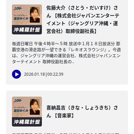
佐藤大介（さとう・だいすけ）さ
ん 【株式会社ジャパンエンターテ
イメント（ジャングリア沖縄・運
営会社）取締役副社長】
毎週日曜日 午後４時半～５時 放送中１月１８日放送分 那
覇空港の滑走路が一望できる『レキオスラウンジ』。今週
は、ジャングリア沖縄の運営会社、株式会社ジャパンエン
ターテイメント 取締役副社長の...
2026.01.18
|
00:22:39
喜納昌吉（きな・しょうきち）さ
ん 【音楽家】