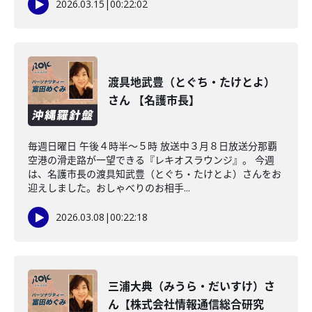
2026.03.15
|
00:22:02
渡具地武豊（とぐち・たけとよ）
さん 【名護市長】
毎週日曜日 午後４時半～５時 放送中３月８日放送分那覇
空港の滑走路が一望できる『レキオスラウンジ』。 今週
は、名護市長の渡具知武豊（とぐち・たけとよ）さんをお
迎えしました。おしゃべりのお相手...
2026.03.08
|
00:22:18
三浦大典（みうら・だいすけ）さ
ん【株式会社情報通信総合研究