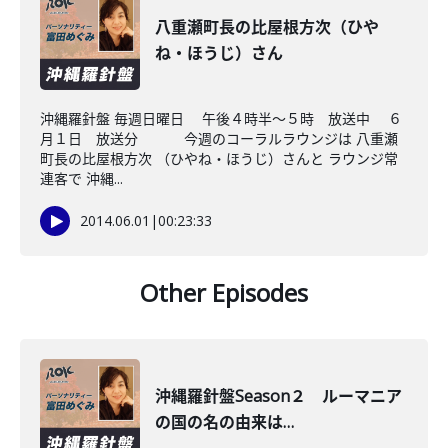
八重瀬町長の比屋根方次（ひや
ね・ほうじ）さん
沖縄羅針盤 毎週日曜日 午後４時半～５時 放送中 ６
月１日 放送分 今週のコーラルラウンジは 八重瀬
町長の比屋根方次 （ひやね・ほうじ）さんと ラウンジ常
連客で 沖縄...
2014.06.01
|
00:23:33
Other Episodes
沖縄羅針盤Season２ ルーマニア
の国の名の由来は…