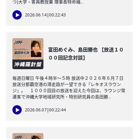
つ)大学・客員教授兼 理事長特命補...
2026.06.14
|
00:22:43
富田めぐみ、島田勝也 【放送１０
００回記念対談】
毎週日曜日 午後４時半～５時 放送中２０２６年６月７日
放送分那覇空港の滑走路が一望できる『レキオスラウン
ジ』。 １０００回目の放送を迎えた今回は、ラウンジ常
連客で沖縄大学地域研究所・特別研究員の島田勝...
2026.06.07
|
00:22:44