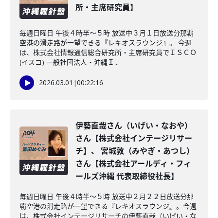
所・主席研究員】
毎週日曜日 午後４時半～５時 放送中３月１日放送分那覇
空港の滑走路が一望できる『レキオスラウンジ』。 今週
は、株式会社情報通信総合研究所・主席研究員でＩＳＣＯ
(イスコ) 一般社団法人・沖縄Ｉ...
2026.03.01
|
00:22:16
伊藝直哉さん（いげい・なおや）
さん【株式会社インテージリサー
チ】、 宮城敦（みやぎ・あつし）
さん【株式会社アールディ・フィ
ールズ沖縄 代表取締役社長】
毎週日曜日 午後４時半～５時 放送中２月２２日放送分那
覇空港の滑走路が一望できる『レキオスラウンジ』。今週
は、株式会社インテージリサーチの伊藝直哉（いげい・な