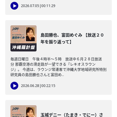
2026.07.05
|
00:11:29
島田勝也、富田めぐみ 【放送２０
年を振り返って】
毎週日曜日 午後４時半～５時 放送中６月２８日放送
分 那覇空港の滑走路が一望できる『レキオスラウン
ジ』。 今週は、ラウンジ常連客で沖縄大学地域研究所特別
研究員の島田勝也さんと富田め...
2026.06.28
|
00:22:15
玉城デニー（たまき・でにー）さ