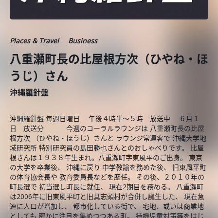
Places & Travel
Business
八重瀬町長の比屋根方次（ひやね・ほ
うじ）さん
沖縄羅針盤
沖縄羅針盤 毎週日曜日 午後４時半～５時 放送中 ６月１
日 放送分 今週のコーラルラウンジは 八重瀬町長の比屋
根方次 （ひやね・ほうじ）さんと ラウンジ常連客で 沖縄大学地
域研究所 特別研究員の島田勝也さんとのおしゃべりです。 比屋
根さんは１９３８年生まれ。八重瀬町字東風平のご出身。 東京
の大学を卒業後、 沖縄に戻り 中学教諭を務めた後、 旧東風平町
の体育協会長や 教育委員長などを歴任。 その後、２０１０年の
町長選で 初当選し町長に就任、 現在2期目を務める。 八重瀬町
は2006年に旧東風平町と旧具志頭村が合併し誕生した、 現在急
速に人口が増加し、 都市化している街で、 宅地、或いは商業地
としても 密かに注目を集めつつある町。 待機児童対策等をはじ