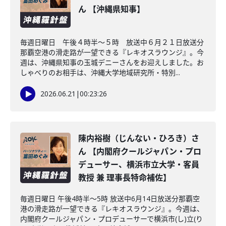
ん 【沖縄県知事】
毎週日曜日 午後４時半～５時 放送中６月２１日放送分
那覇空港の滑走路が一望できる『レキオスラウンジ』。今
週は、沖縄県知事の玉城デニーさんをお迎えしました。お
しゃべりのお相手は、沖縄大学地域研究所・特別...
2026.06.21
|
00:23:26
陳内裕樹（じんない・ひろき）さ
ん 【内閣府クールジャパン・プロ
デューサー、横浜市立大学・客員
教授 兼 理事長特命補佐】
毎週日曜日 午後4時半～5時 放送中6月14日放送分那覇空
港の滑走路が一望できる『レキオスラウンジ』。今週は、
内閣府クールジャパン・プロデューサーで横浜市(し)立(り