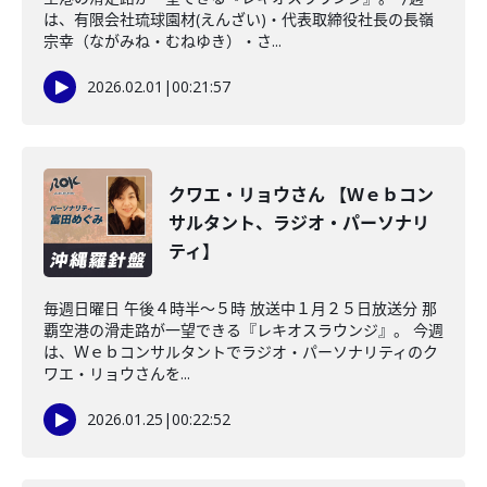
は、有限会社琉球園材(えんざい)・代表取締役社長の長嶺
宗幸（ながみね・むねゆき）・さ...
2026.02.01
|
00:21:57
クワエ・リョウさん 【Ｗｅｂコン
サルタント、ラジオ・パーソナリ
ティ】
毎週日曜日 午後４時半～５時 放送中１月２５日放送分 那
覇空港の滑走路が一望できる『レキオスラウンジ』。 今週
は、Ｗｅｂコンサルタントでラジオ・パーソナリティのク
ワエ・リョウさんを...
2026.01.25
|
00:22:52