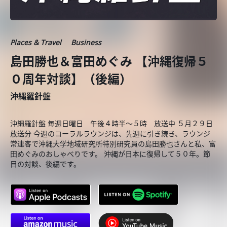
Places & Travel
Business
島田勝也＆富田めぐみ 【沖縄復帰５
０周年対談】（後編）
沖縄羅針盤
沖縄羅針盤 毎週日曜日 午後４時半～５時 放送中 ５月２９日
放送分 今週のコーラルラウンジは、先週に引き続き、ラウンジ
常連客で沖縄大学地域研究所特別研究員の島田勝也さんと私、富
田めぐみのおしゃべりです。 沖縄が日本に復帰して５０年。節
目の対談、後編です。