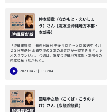
仲本榮章（なかもと・えいしょ
う）さん【電友会沖縄地方本部・
本部長】
「沖縄羅針盤」 毎週日曜日 午後４時半～５時 放送中 ４月
２３日放送分 那覇空港の２本の滑走路が一望できる『レキ
オスラウンジ』。 今週は、電友会沖縄地方本部・本部長の
仲本榮章（なかもと...
2023.04.23
|
00:22:04
國場幸之助（こくば・こうのす
け）さん【衆議院議員】