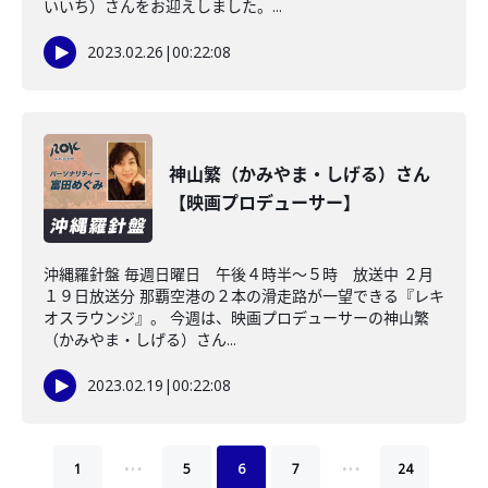
いいち）さんをお迎えしました。...
2023.02.26
|
00:22:08
神山繁（かみやま・しげる）さん
【映画プロデューサー】
沖縄羅針盤 毎週日曜日 午後４時半～５時 放送中 ２月
１９日放送分 那覇空港の２本の滑走路が一望できる『レキ
オスラウンジ』。 今週は、映画プロデューサーの神山繁
（かみやま・しげる）さん...
2023.02.19
|
00:22:08
…
…
1
5
6
7
24