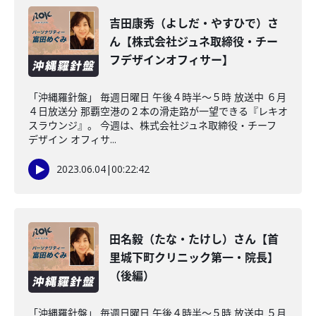
吉田康秀（よしだ・やすひで）さ
ん【株式会社ジュネ取締役・チー
フデザインオフィサー】
「沖縄羅針盤」 毎週日曜日 午後４時半～５時 放送中 ６月
４日放送分 那覇空港の２本の滑走路が一望できる『レキオ
スラウンジ』。 今週は、株式会社ジュネ取締役・チーフ
デザイン オフィサ...
2023.06.04
|
00:22:42
田名毅（たな・たけし）さん【首
里城下町クリニック第一・院長】
（後編）
「沖縄羅針盤」 毎週日曜日 午後４時半～５時 放送中 ５月