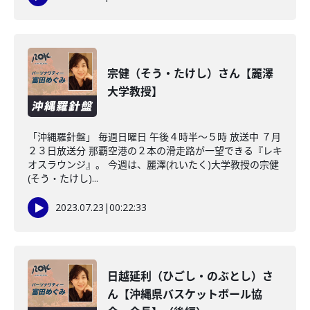
宗健（そう・たけし）さん【麗澤
大学教授】
「沖縄羅針盤」 毎週日曜日 午後４時半～５時 放送中 ７月
２３日放送分 那覇空港の２本の滑走路が一望できる『レキ
オスラウンジ』。 今週は、麗澤(れいたく)大学教授の宗健
(そう・たけし)...
2023.07.23
|
00:22:33
日越延利（ひごし・のぶとし）さ
ん【沖縄県バスケットボール協