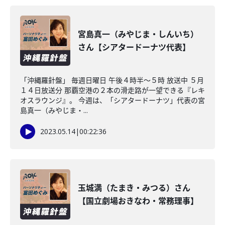
宮島真一（みやじま・しんいち）
さん【シアタードーナツ代表】
「沖縄羅針盤」 毎週日曜日 午後４時半～５時 放送中 ５月
１４日放送分 那覇空港の２本の滑走路が一望できる『レキ
オスラウンジ』。 今週は、「シアタードーナツ」代表の宮
島真一（みやじま・...
2023.05.14
|
00:22:36
玉城満（たまき・みつる）さん
【国立劇場おきなわ・常務理事】