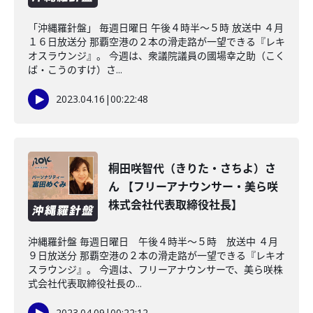
「沖縄羅針盤」 毎週日曜日 午後４時半～５時 放送中 ４月
１６日放送分 那覇空港の２本の滑走路が一望できる『レキ
オスラウンジ』。 今週は、衆議院議員の國場幸之助（こく
ば・こうのすけ）さ...
2023.04.16
|
00:22:48
桐田咲智代（きりた・さちよ）さ
ん 【フリーアナウンサー・美ら咲
株式会社代表取締役社長】
沖縄羅針盤 毎週日曜日 午後４時半～５時 放送中 ４月
９日放送分 那覇空港の２本の滑走路が一望できる『レキオ
スラウンジ』。 今週は、フリーアナウンサーで、美ら咲株
式会社代表取締役社長の...
2023.04.09
|
00:22:12