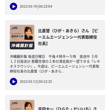
2023.03.19
|
00:23:04
比嘉瑩（ひが・あきら）さん 【ピ
ーエムエージェンシー代表取締役
社長】
沖縄羅針盤 毎週日曜日 午後４時半～５時 放送中 ３月
１２日放送分 那覇空港の２本の滑走路が一望できる『レキ
オスラウンジ』。今週は、ピーエムエージェンシー代表取
締役社長の比嘉瑩（ひが・あきら...
2023.03.12
|
00:22:25
平田大一（ひらた・だいいち）さ