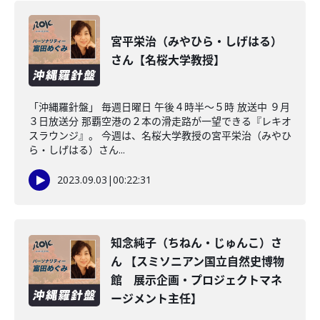
宮平栄治（みやひら・しげはる）
さん【名桜大学教授】
「沖縄羅針盤」 毎週日曜日 午後４時半～５時 放送中 ９月
３日放送分 那覇空港の２本の滑走路が一望できる『レキオ
スラウンジ』。 今週は、名桜大学教授の宮平栄治（みやひ
ら・しげはる）さん...
2023.09.03
|
00:22:31
知念純子（ちねん・じゅんこ）さ
ん 【スミソニアン国立自然史博物
館 展示企画・プロジェクトマネ
ージメント主任】