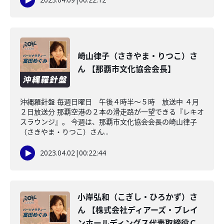
崎山律子（さきやま・りつこ）さ
ん 【那覇市文化協会会長】
沖縄羅針盤 毎週日曜日 午後４時半～５時 放送中 ４月
２日放送分 那覇空港の２本の滑走路が一望できる『レキオ
スラウンジ』。 今週は、那覇市文化協会会長の崎山律子
（さきやま・りつこ）さん...
2023.04.02
|
00:22:44
小岸弘和（こぎし・ひろかず）さ
ん 【株式会社ディアーズ・ブレイ
ンホールディングス代表取締役Ｃ