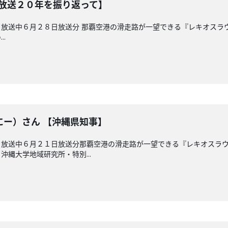
【放送２０年を振り返って】
放送中６月２８日放送分 那覇空港の滑走路が一望できる『レキオスラ
.
にー）さん 【沖縄県知事】
 放送中６月２１日放送分那覇空港の滑走路が一望できる『レキオスラ
縄大学地域研究所・特別...