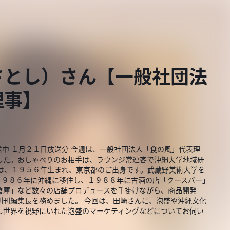
さとし）さん【一般社団法
理事】
送中 １月２１日放送分 今週は、一般社団法人「食の風」代表理
した。おしゃべりのお相手は、ラウンジ常連客で沖縄大学地域研
んは、１９５６年生まれ、東京都のご出身です。武蔵野美術大学を
１９８６年に沖縄に移住し、１９８８年に古酒の店「クースバー」
倉庫」など数々の店舗プロデュースを手掛けながら、商品開発
創刊編集長を務めました。 今回は、田崎さんに、泡盛や沖縄文化
し世界を視野にいれた泡盛のマーケティングなどについてお伺い