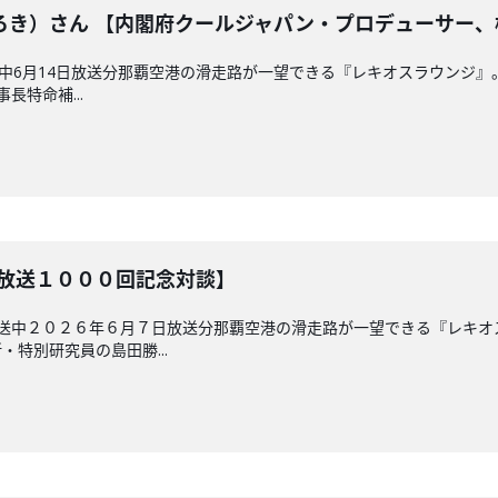
ろき）さん 【内閣府クールジャパン・プロデューサー、
放送中6月14日放送分那覇空港の滑走路が一望できる『レキオスラウンジ
長特命補...
【放送１０００回記念対談】
放送中２０２６年６月７日放送分那覇空港の滑走路が一望できる『レキ
特別研究員の島田勝...