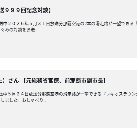
放送９９９回記念対談】
放送中２０２６年５月３１日放送分那覇空港の2本の滑走路が一望できる
みの対談をお送...
た）さん 【元総務省官僚、前那覇市副市長】
放送中５月２４日放送分那覇空港の滑走路が一望できる『レキオスラウ
ました。おしゃべり...