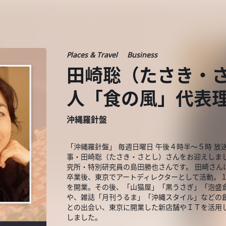
Places & Travel
Business
田崎聡（たさき・
人「食の風」代表
沖縄羅針盤
「沖縄羅針盤」 毎週日曜日 午後４時半～５時 放
事・田崎聡（たさき・さとし）さんをお迎えしま
究所・特別研究員の島田勝也さんです。 田崎さ
卒業後、東京でアートディレクターとして活動。
を開業。その後、「山猫屋」「黒うさぎ」「泡盛
や、雑誌「月刊うるま」「沖縄スタイル」などの
との出会い、東京に開業した新店舗やＩＴを活用
しました。