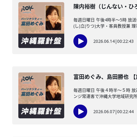
陳内裕樹（じんない・ひ
毎週日曜日 午後4時半～5時 
(し)立(りつ)大学・客員教授兼 理事
2026.06.14
|
00:22:43
富田めぐみ、島田勝也 
毎週日曜日 午後４時半～５時 
ンジ常連客で沖縄大学地域研究所・
2026.06.07
|
00:22:44