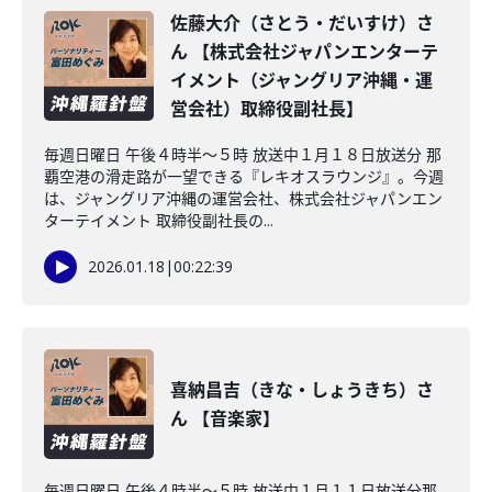
佐藤大介（さとう・だいすけ）さ
ん 【株式会社ジャパンエンターテ
イメント（ジャングリア沖縄・運
営会社）取締役副社長】
毎週日曜日 午後４時半～５時 放送中１月１８日放送分 那
覇空港の滑走路が一望できる『レキオスラウンジ』。今週
は、ジャングリア沖縄の運営会社、株式会社ジャパンエン
ターテイメント 取締役副社長の...
2026.01.18
|
00:22:39
喜納昌吉（きな・しょうきち）さ
ん 【音楽家】
毎週日曜日 午後４時半～５時 放送中１月１１日放送分那