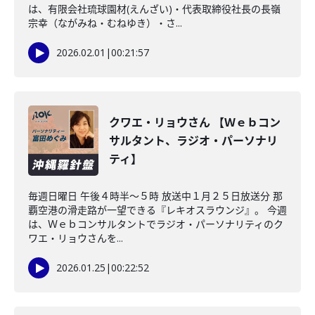
は、有限会社琉球園材(えんざい)・代表取締役社長の長嶺
宗幸（ながみね・むねゆき）・さ...
2026.02.01
|
00:21:57
クワエ・リョウさん 【Ｗｅｂコン
サルタント、ラジオ・パーソナリ
ティ】
毎週日曜日 午後４時半～５時 放送中１月２５日放送分 那
覇空港の滑走路が一望できる『レキオスラウンジ』。 今週
は、Ｗｅｂコンサルタントでラジオ・パーソナリティのク
ワエ・リョウさんを...
2026.01.25
|
00:22:52