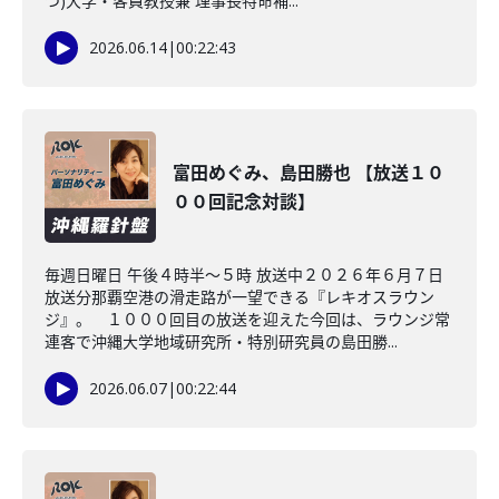
つ)大学・客員教授兼 理事長特命補...
2026.06.14
|
00:22:43
富田めぐみ、島田勝也 【放送１０
００回記念対談】
毎週日曜日 午後４時半～５時 放送中２０２６年６月７日
放送分那覇空港の滑走路が一望できる『レキオスラウン
ジ』。 １０００回目の放送を迎えた今回は、ラウンジ常
連客で沖縄大学地域研究所・特別研究員の島田勝...
2026.06.07
|
00:22:44