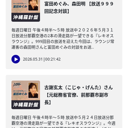
富田めぐみ、森田明 【放送９９９
回記念対談】
毎週日曜日 午後４時半～５時 放送中２０２６年５月３１
日放送分那覇空港の2本の滑走路が一望できる『レキオス
ラウンジ』。999回目の放送を迎えた今回は、ラウンジ常
連客の森田明さんと富田めぐみの対談をお送...
2026.05.31
|
00:21:42
古謝玄太（こじゃ・げんた）さん
【元総務省官僚、前那覇市副市
長】
毎週日曜日 午後４時半～５時 放送中５月２４日放送分那
覇空港の滑走路が一望できる『レキオスラウンジ』。今週