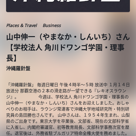
Places & Travel
Business
山中伸一（やまなか・しんいち）さん
【学校法人 角川ドワンゴ学園・理事
長】
沖縄羅針盤
「沖縄羅針盤」 毎週日曜日 午後４時半～５時 放送中 １月１４日
放送分 那覇空港の２本の滑走路が一望できる『レキオスラウン
ジ』。 今週は、学校法人 角川ドワンゴ学園・理事長の
山中伸一（やまなか・しんいち）さんをお迎えしました。おしゃ
べりのお相手は、ラウンジ常連客で沖縄大学地域研究所・特別研
究員の島田勝也さんです。 山中さんは、１９５４年生まれ、山梨
県のご出身です。東京大学を卒業後、文部省、現在の文部科学省
に入省し、内閣府審議官、初等教育局長、文部科学事務次官を歴
任。退官後は、外務省駐ブルガリア特命全権大使を務めました。