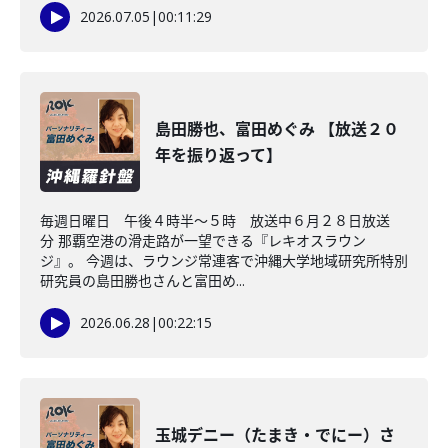
2026.07.05
|
00:11:29
島田勝也、富田めぐみ 【放送２０
年を振り返って】
毎週日曜日 午後４時半～５時 放送中６月２８日放送
分 那覇空港の滑走路が一望できる『レキオスラウン
ジ』。 今週は、ラウンジ常連客で沖縄大学地域研究所特別
研究員の島田勝也さんと富田め...
2026.06.28
|
00:22:15
玉城デニー（たまき・でにー）さ