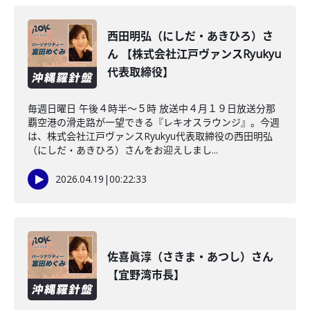
西田明弘（にしだ・あきひろ）さ
ん 【株式会社江戸ヴァンスRyukyu
代表取締役】
毎週日曜日 午後４時半～５時 放送中４月１９日放送分那
覇空港の滑走路が一望できる『レキオスラウンジ』。今週
は、株式会社江戸ヴァンスRyukyu代表取締役の西田明弘
（にしだ・あきひろ）さんをお迎えしまし...
2026.04.19
|
00:22:33
佐喜眞淳（さきま・あつし）さん
【宜野湾市長】