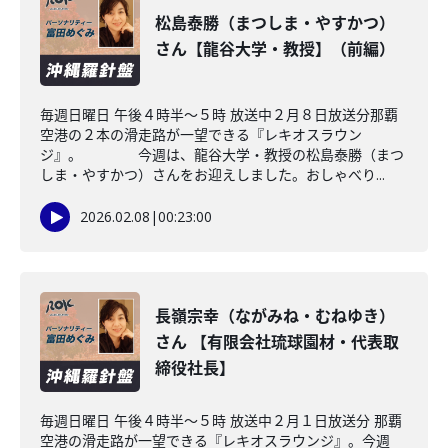
松島泰勝（まつしま・やすかつ）
さん【龍谷大学・教授】（前編）
毎週日曜日 午後４時半～５時 放送中２月８日放送分那覇
空港の２本の滑走路が一望できる『レキオスラウン
ジ』。 今週は、龍谷大学・教授の松島泰勝（まつ
しま・やすかつ）さんをお迎えしました。おしゃべり...
2026.02.08
|
00:23:00
長嶺宗幸（ながみね・むねゆき）
さん 【有限会社琉球園材・代表取
締役社長】
毎週日曜日 午後４時半～５時 放送中２月１日放送分 那覇
空港の滑走路が一望できる『レキオスラウンジ』。今週