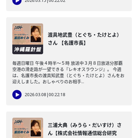
2026.03.15
|
00:22:02
渡具地武豊（とぐち・たけとよ）
さん 【名護市長】
毎週日曜日 午後４時半～５時 放送中３月８日放送分那覇
空港の滑走路が一望できる『レキオスラウンジ』。 今週
は、名護市長の渡具知武豊（とぐち・たけとよ）さんをお
迎えしました。おしゃべりのお相手...
2026.03.08
|
00:22:18
三浦大典（みうら・だいすけ）さ
ん【株式会社情報通信総合研究