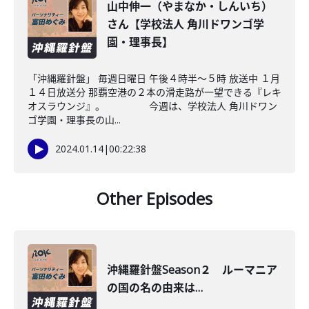
山中伸一（やまなか・しんいち）
さん【学校法人 角川ドワンゴ学
園・理事長】
「沖縄羅針盤」 毎週日曜日 午後４時半～５時 放送中 １月
１４日放送分 那覇空港の２本の滑走路が一望できる『レキ
オスラウンジ』。 今週は、学校法人 角川ドワン
ゴ学園・理事長の山...
2024.01.14
|
00:22:38
Other Episodes
沖縄羅針盤Season２ ルーマニア
の国の名の由来は…