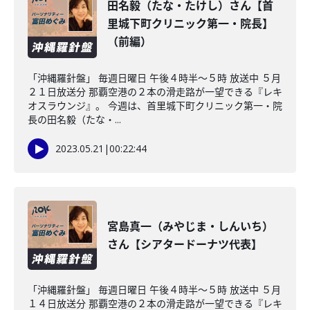
田名毅（たな・たけし）さん【首
里城下町クリニック第一・院長】
（前編）
「沖縄羅針盤」 毎週日曜日 午後４時半～５時 放送中 ５月
２１日放送分 那覇空港の２本の滑走路が一望できる『レキ
オスラウンジ』。 今週は、首里城下町クリニック第一・院
長の田名毅（たな・...
2023.05.21
|
00:22:44
宮島真一（みやじま・しんいち）
さん【シアタードーナツ代表】
「沖縄羅針盤」 毎週日曜日 午後４時半～５時 放送中 ５月
１４日放送分 那覇空港の２本の滑走路が一望できる『レキ