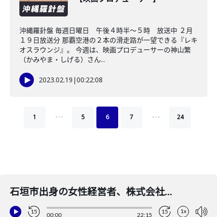
沖縄羅針盤 毎週日曜日 午後４時半～５時 放送中 ２月
１９日放送分 那覇空港の２本の滑走路が一望できる『レキ
オスラウンジ』。 今週は、映画プロデューサーの神山繁
（かみやま・しげる）さん...
2023.02.19
|
00:22:08
…
…
1
5
6
7
24
石垣市出身の女性経営者、株式会社フロッサ代表取締役の今井恒子さん
1x
15
15
00:00
22:15