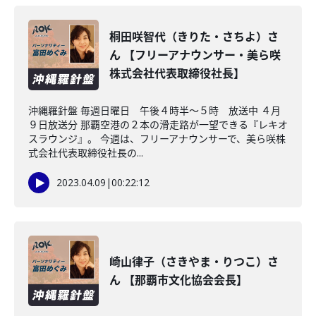
桐田咲智代（きりた・さちよ）さ
ん 【フリーアナウンサー・美ら咲
株式会社代表取締役社長】
沖縄羅針盤 毎週日曜日 午後４時半～５時 放送中 ４月
９日放送分 那覇空港の２本の滑走路が一望できる『レキオ
スラウンジ』。 今週は、フリーアナウンサーで、美ら咲株
式会社代表取締役社長の...
2023.04.09
|
00:22:12
崎山律子（さきやま・りつこ）さ
ん 【那覇市文化協会会長】