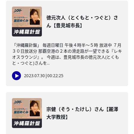
徳元次人（とくもと・つぐと）さ
ん【豊見城市長】
「沖縄羅針盤」 毎週日曜日 午後４時半～５時 放送中 ７月
３０日放送分 那覇空港の２本の滑走路が一望できる『レキ
オスラウンジ』。 今週は、豊見城市長の徳元次人(とくも
と・つぐと)さんを...
2023.07.30
|
00:22:25
宗健（そう・たけし）さん【麗澤
大学教授】