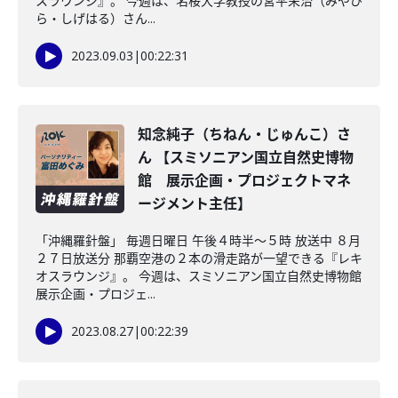
スラウンジ』。 今週は、名桜大学教授の宮平栄治（みやひ
ら・しげはる）さん...
2023.09.03
|
00:22:31
知念純子（ちねん・じゅんこ）さ
ん 【スミソニアン国立自然史博物
館 展示企画・プロジェクトマネ
ージメント主任】
「沖縄羅針盤」 毎週日曜日 午後４時半～５時 放送中 ８月
２７日放送分 那覇空港の２本の滑走路が一望できる『レキ
オスラウンジ』。 今週は、スミソニアン国立自然史博物館
展示企画・プロジェ...
2023.08.27
|
00:22:39