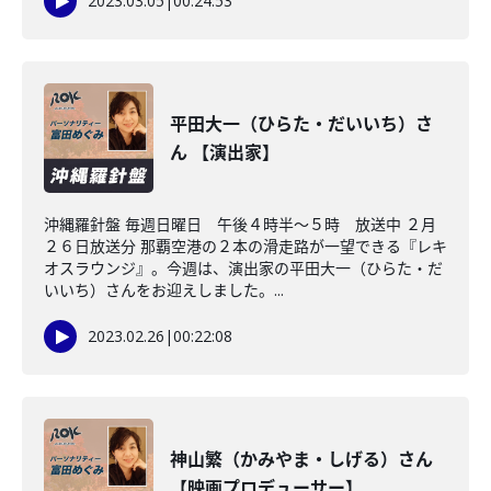
2023.03.05
|
00:24:53
平田大一（ひらた・だいいち）さ
ん 【演出家】
沖縄羅針盤 毎週日曜日 午後４時半～５時 放送中 ２月
２６日放送分 那覇空港の２本の滑走路が一望できる『レキ
オスラウンジ』。今週は、演出家の平田大一（ひらた・だ
いいち）さんをお迎えしました。...
2023.02.26
|
00:22:08
神山繁（かみやま・しげる）さん
【映画プロデューサー】