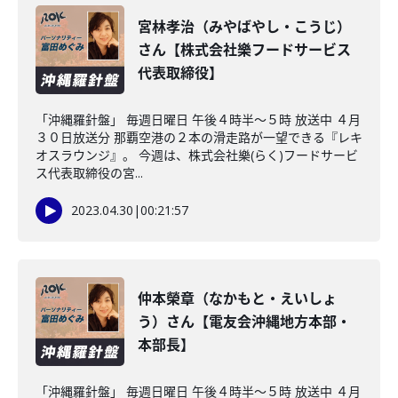
宮林孝治（みやばやし・こうじ）
さん【株式会社樂フードサービス
代表取締役】
「沖縄羅針盤」 毎週日曜日 午後４時半～５時 放送中 ４月
３０日放送分 那覇空港の２本の滑走路が一望できる『レキ
オスラウンジ』。 今週は、株式会社樂(らく)フードサービ
ス代表取締役の宮...
2023.04.30
|
00:21:57
仲本榮章（なかもと・えいしょ
う）さん【電友会沖縄地方本部・
本部長】
「沖縄羅針盤」 毎週日曜日 午後４時半～５時 放送中 ４月