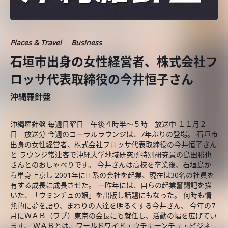
Places & Travel
Business
石垣市出身の女性経営者、株式会社フ
ロッサ代表取締役の今井恒子さん
沖縄羅針盤
沖縄羅針盤 毎週日曜日 午後４時半～５時 放送中 １１月２
日 放送分 今週のコーラルラウンジは、7年ぶりの登場。 石垣市
出身の女性経営者、株式会社フロッサ代表取締役の今井恒子さん
と ラウンジ常連客で沖縄大学地域研究所特別研究員の島田勝也
さんとのおしゃべりです。 今井さんは高校を卒業後、石垣島か
ら単身上京し 2001年にIT系の会社を起業、現在は30名の社員を
有する成長に成長させた。 一昨年には、自らの起業奮闘記を描
いた、「ウミンチュの娘」を出版し話題にもなった。 何時も情
熱的に夢を語り、まわりの人達を明るくする今井さん、 今年の7
月にＷＡＢ（ワブ）東京の会長にも就任し、活動の幅を広げてい
ます。 ＷＡＢとは、ワールドワイド・ウチナーンチュ・ビジネ