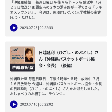
「沖縄羅針盤」 毎週日曜日 午後４時半～５時 放送中 ７月
２３日放送分 那覇空港の２本の滑走路が一望できる『レキ
オスラウンジ』。 今週は、麗澤(れいたく)大学教授の宗健
(そう・たけし)...
2023.07.23
|
00:22:33
日越延利（ひごし・のぶとし）さ
ん【沖縄県バスケットボール協
会・会長】（後編）
沖縄羅針盤 毎週日曜日 午後４時半～５時 放送中 ７月
１６日放送分 今週は、沖縄県バスケットボール協会・会長
の日越延利（ひごし・のぶとし）さんをお迎えしました。
おしゃべりのお相手は、ラウンジ...
2023.07.16
|
00:22:02