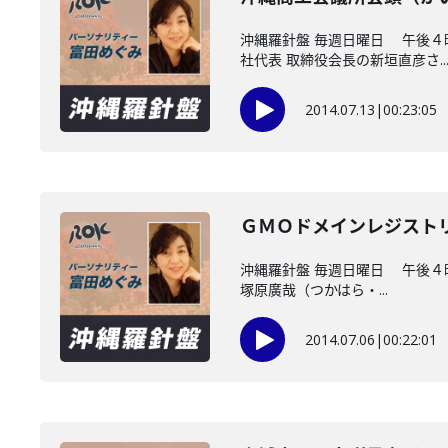
沖縄羅針盤 毎週日曜日 午後
社代表 取締役会長の新垣直彦さ..
2014.07.13
|
00:23:05
ＧＭＯドメインレジスト
沖縄羅針盤 毎週日曜日 午後
塚原廣哉（つかはら・...
2014.07.06
|
00:22:01