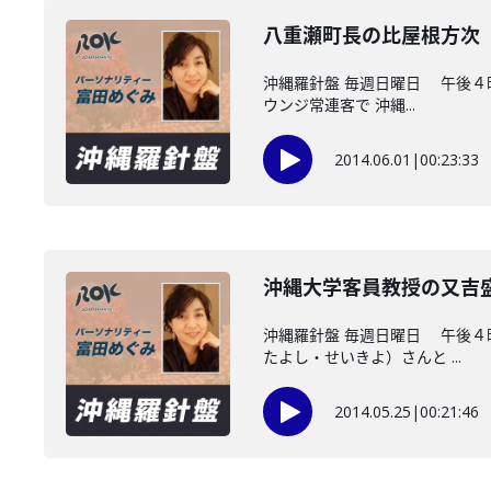
八重瀬町長の比屋根方次
沖縄羅針盤 毎週日曜日 午後
ウンジ常連客で 沖縄...
2014.06.01
|
00:23:33
沖縄大学客員教授の又吉
沖縄羅針盤 毎週日曜日 午後
たよし・せいきよ）さんと ...
2014.05.25
|
00:21:46