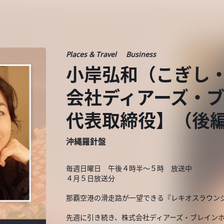
Places & Travel
Business
小岸弘和（こぎし・
会社ディアーズ・
代表取締役】（後
沖縄羅針盤
毎週日曜日 午後４時半～５時 放送中
４月５日放送分
那覇空港の滑走路が一望できる『レキオスラウン
先週に引き続き、株式会社ディアーズ・ブレイン