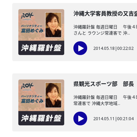
沖縄大学客員教授の又吉
沖縄羅針盤 毎週日曜日 午後
さんと ラウンジ常連客で 沖...
2014.05.18
|
00:22:02
県観光スポーツ部 部長
沖縄羅針盤 毎週日曜日 午後
常連客で 沖縄大学地域...
2014.05.11
|
00:21:04