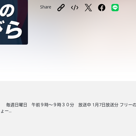
Share
 毎週日曜日 午前９時～９時３０分 放送中 1月7日放送分 フリーの
ー...