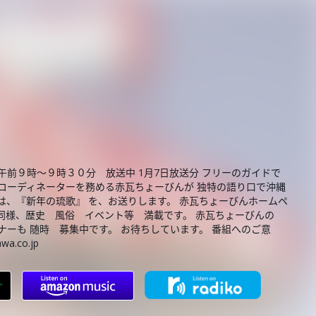
前９時～９時３０分 放送中 1月7日放送分 フリーのガイドで
コーディネーターを務める赤瓦ちょーびんが 独特の語り口で沖縄
は、『新年の琉歌』 を、お送りします。 赤瓦ちょーびんホームペ
om 番組同様、歴史 風俗 イベント等 満載です。 赤瓦ちょーびんの
ナーも 随時 募集中です。 お待ちしています。 番組へのご意
.co.jp