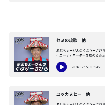
セミの琉歌 他
赤瓦ちょーびんのぐぶりーさび
化コーディネーターを務める赤瓦ち
2026.07.15
|
00:14:20
ユッカヌヒー 他
赤瓦ちょーびんのぐぶりーさび