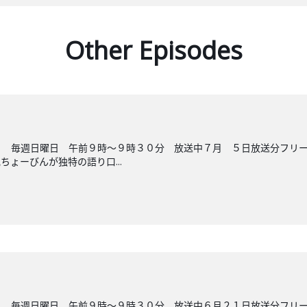
Other Episodes
ら 毎週日曜日 午前９時～９時３０分 放送中７月 ５日放送分フリ
ょーびんが独特の語り口...
ら 毎週日曜日 午前９時～９時３０分 放送中６月２１日放送分フリ