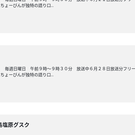
ょーびんが独特の語り口...
ら 毎週日曜日 午前９時～９時３０分 放送中６月２８日放送分フリ
ょーびんが独特の語り口...
島塩原グスク