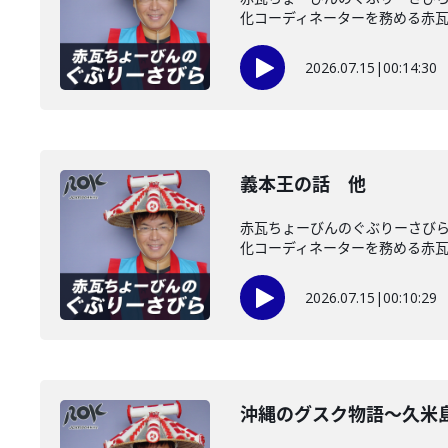
化コーディネーターを務める赤瓦ち
2026.07.15
|
00:14:30
義本王の話 他
赤瓦ちょーびんのぐぶりーさび
化コーディネーターを務める赤瓦ち
2026.07.15
|
00:10:29
沖縄のグスク物語～久米