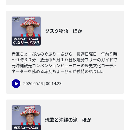
グスク物語 ほか
赤瓦ちょーびんのぐぶりーさびら 毎週日曜日 午前９時
～９時３０分 放送中５月１０日放送分フリーのガイドで
元沖縄観光コンベンションビューローの歴史文化コーディ
ネーターを務める赤瓦ちょーびんが独特の語り口...
2026.05.19
|
00:14:23
琉歌と沖縄の滝 ほか