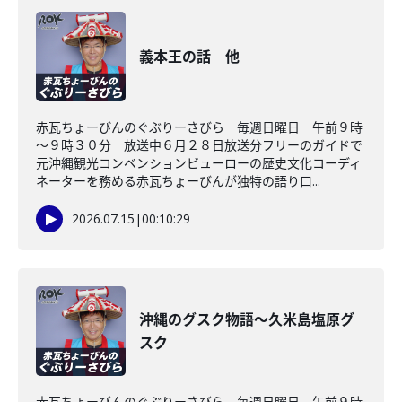
義本王の話 他
赤瓦ちょーびんのぐぶりーさびら 毎週日曜日 午前９時
～９時３０分 放送中６月２８日放送分フリーのガイドで
元沖縄観光コンベンションビューローの歴史文化コーディ
ネーターを務める赤瓦ちょーびんが独特の語り口...
2026.07.15
|
00:10:29
沖縄のグスク物語～久米島塩原グ
スク
赤瓦ちょーびんのぐぶりーさびら 毎週日曜日 午前９時