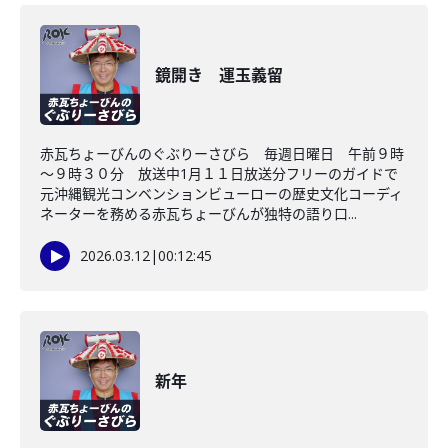
鏡開き 運玉義留
赤瓦ちょーびんのぐぶりーさびら 毎週日曜日 午前９時
～９時３０分 放送中1月１１日放送分フリーのガイドで
元沖縄観光コンベンションビューローの歴史文化コーディ
ネーターを務める赤瓦ちょーびんが独特の語り口...
2026.03.12
|
00:12:45
新年