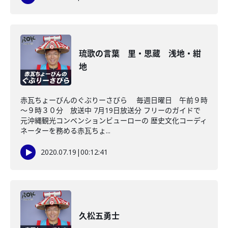
琉歌の言葉 里・思蔵 浅地・紺
地
赤瓦ちょーびんのぐぶりーさびら 毎週日曜日 午前９時
～９時３０分 放送中 7月19日放送分 フリーのガイドで
元沖縄観光コンベンションビューローの 歴史文化コーディ
ネーターを務める赤瓦ちょ...
2020.07.19
|
00:12:41
久松五勇士