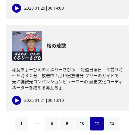
2020.01.26
|
00:14:03
桜の琉歌
赤瓦ちょーびんのぐぶりーさびら 毎週日曜日 午前９時
～９時３０分 放送中 1月19日放送分 フリーのガイドで
元沖縄観光コンベンションビューローの 歴史文化コーディ
ネーターを務める赤瓦ちょ...
2020.01.21
|
00:13:10
…
1
8
9
10
11
12