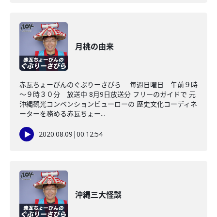
月桃の由来
赤瓦ちょーびんのぐぶりーさびら 毎週日曜日 午前９時
～９時３０分 放送中 8月9日放送分 フリーのガイドで 元
沖縄観光コンベンションビューローの 歴史文化コーディネ
ーターを務める赤瓦ちょー...
2020.08.09
|
00:12:54
沖縄三大怪談