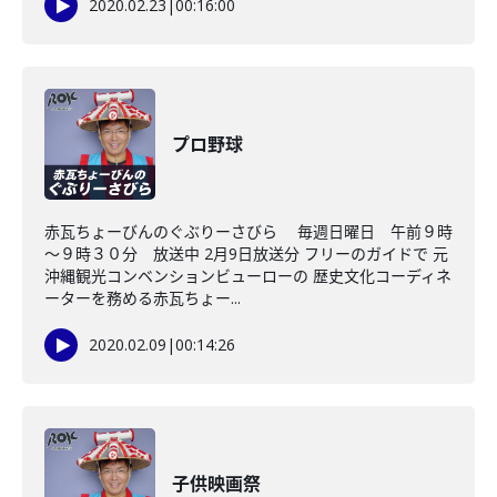
2020.02.23
|
00:16:00
プロ野球
赤瓦ちょーびんのぐぶりーさびら 毎週日曜日 午前９時
～９時３０分 放送中 2月9日放送分 フリーのガイドで 元
沖縄観光コンベンションビューローの 歴史文化コーディネ
ーターを務める赤瓦ちょー...
2020.02.09
|
00:14:26
子供映画祭