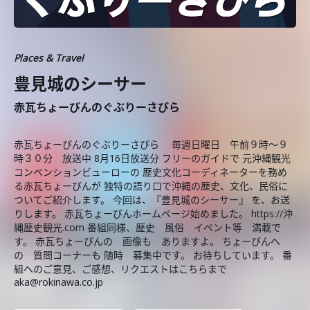
Places & Travel
豊見城のシーサー
赤瓦ちょーびんのぐぶりーさびら
赤瓦ちょーびんのぐぶりーさびら 毎週日曜日 午前９時～９
時３０分 放送中 8月16日放送分 フリーのガイドで 元沖縄観光
コンベンションビューローの 歴史文化コーディネーターを務め
る赤瓦ちょーびんが 独特の語り口で沖縄の歴史、文化、民俗に
ついてご紹介します。 今回は、『豊見城のシーサー』 を、お送
りします。 赤瓦ちょーびんホームページ始めました。 https://沖
縄歴史観光.com 番組同様、歴史 風俗 イベント等 満載で
す。 赤瓦ちょーびんの 画像も ありますよ。 ちょーびんへ
の 質問コーナーも 随時 募集中です。 お待ちしています。 番
組へのご意見、ご感想、リクエストはこちらまで
aka@rokinawa.co.jp