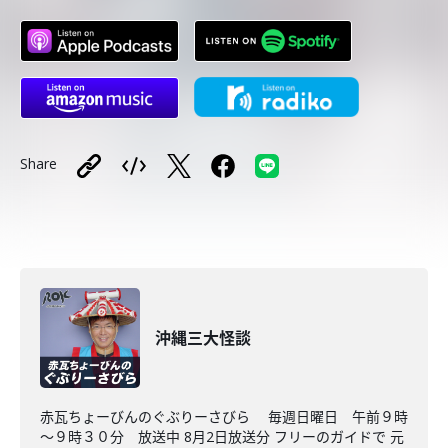
Share
沖縄三大怪談
赤瓦ちょーびんのぐぶりーさびら 毎週日曜日 午前９時
～９時３０分 放送中 8月2日放送分 フリーのガイドで 元