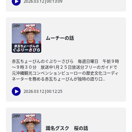
2026.03.12
|
00:13:09
ムーチーの話
赤瓦ちょーびんのぐぶりーさびら 毎週日曜日 午前９時
～９時３０分 放送中1月２５日放送分フリーのガイドで
元沖縄観光コンベンションビューローの歴史文化コーディ
ネーターを務める赤瓦ちょーびんが独特の語り口...
2026.03.12
|
00:12:25
識名グスク 桜の話