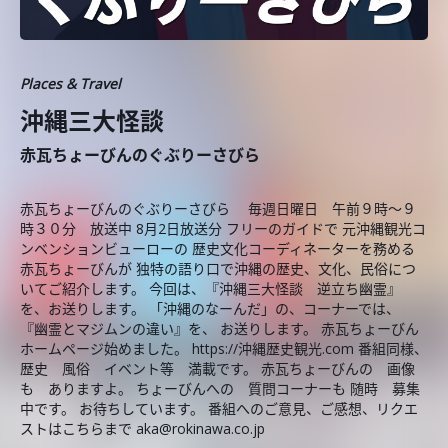
Places & Travel
沖縄三大怪談
赤瓦ちょーびんのぐぶりーさびら
赤瓦ちょーびんのぐぶりーさびら 毎週日曜日 午前９時～９
時３０分 放送中 8月2日放送分 フリーのガイドで 元沖縄観光コ
ンベンションビューローの 歴史文化コーディネーターを務める
赤瓦ちょーびんが 独特の語り口で沖縄の歴史、文化、民俗につ
いてご紹介します。 今回は、『沖縄三大怪談 逆立ち幽霊』
を、お送りします。 「沖縄のなーんだ」の、コーナーでは、
『幽霊とマジムンの違い』を、 お送りします。 赤瓦ちょーびん
ホームページ始めました。 https://沖縄歴史観光.com 番組同様、
歴史 風俗 イベント等 満載です。 赤瓦ちょーびんの 画像
も ありますよ。 ちょーびんへの 質問コーナーも 随時 募集
中です。 お待ちしています。 番組へのご意見、ご感想、リクエ
ストはこちらまで aka@rokinawa.co.jp