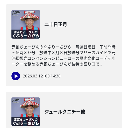
二十日正月
赤瓦ちょーびんのぐぶりーさびら 毎週日曜日 午前９時
～９時３０分 放送中３月８日放送分フリーのガイドで元
沖縄観光コンベンションビューローの歴史文化コーディネ
ーターを務める赤瓦ちょーびんが独特の語り口で...
2026.03.12
|
00:14:38
ジュールクニチー他