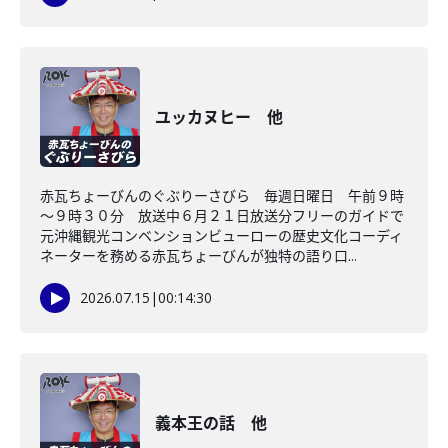
ユッカヌヒー 他
赤瓦ちょーびんのぐぶりーさびら 毎週日曜日 午前９時
～９時３０分 放送中６月２１日放送分フリーのガイドで
元沖縄観光コンベンションビューローの歴史文化コーディ
ネーターを務める赤瓦ちょーびんが独特の語り口...
2026.07.15
|
00:14:30
義本王の話 他